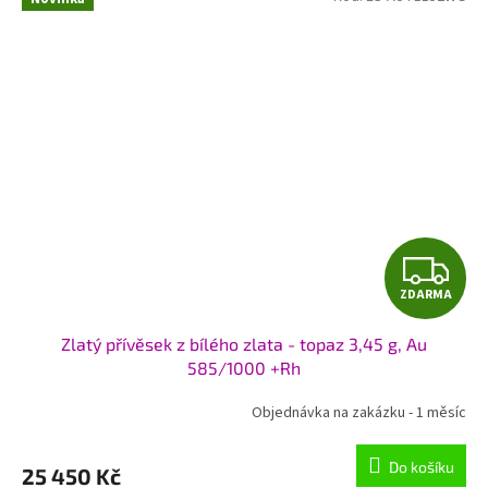
Z
ZDARMA
D
Zlatý přívěsek z bílého zlata - topaz 3,45 g, Au
A
585/1000 +Rh
R
Objednávka na zakázku - 1 měsíc
M
Do košíku
25 450 Kč