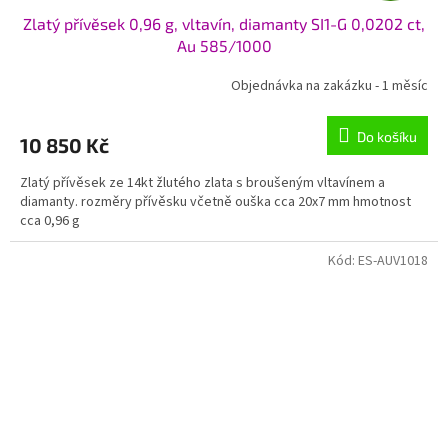
Zlatý přívěsek 0,96 g, vltavín, diamanty SI1-G 0,0202 ct,
A
Au 585/1000
R
Objednávka na zakázku - 1 měsíc
M
Do košíku
10 850 Kč
A
Zlatý přívěsek ze 14kt žlutého zlata s broušeným vltavínem a
diamanty. rozměry přívěsku včetně ouška cca 20x7 mm hmotnost
cca 0,96 g
Kód:
ES-AUV1018