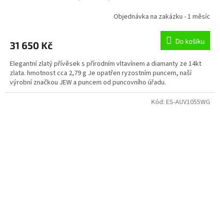
Objednávka na zakázku - 1 měsíc
Do košíku
31 650 Kč
Elegantní zlatý přívěsek s přírodním vltavínem a diamanty ze 14kt
zlata. hmotnost cca 2,79 g Je opatřen ryzostním puncem, naší
výrobní značkou JEW a puncem od puncovního úřadu.
Kód:
ES-AUV1055WG