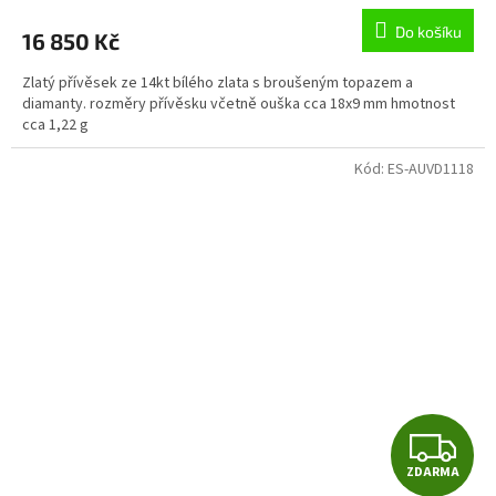
M
Do košíku
16 850 Kč
A
Zlatý přívěsek ze 14kt bílého zlata s broušeným topazem a
diamanty. rozměry přívěsku včetně ouška cca 18x9 mm hmotnost
cca 1,22 g
Kód:
ES-AUVD1118
Z
ZDARMA
D