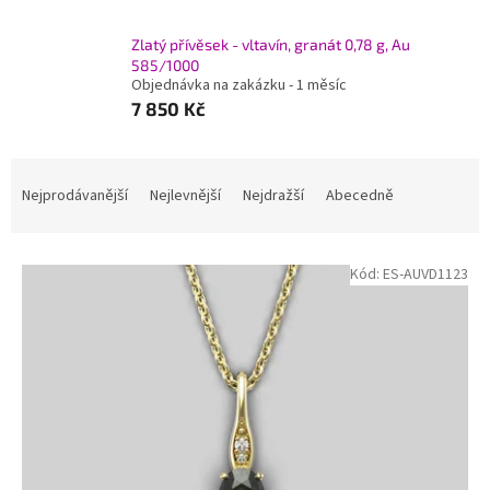
Zlatý přívěsek - vltavín, granát 0,78 g, Au
585/1000
Objednávka na zakázku - 1 měsíc
7 850 Kč
Ř
a
Nejprodávanější
Nejlevnější
Nejdražší
Abecedně
z
e
V
n
Kód:
ES-AUVD1123
ý
í
p
p
i
r
s
o
p
d
r
u
o
k
d
t
u
ů