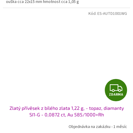
ouška cca 22x15 mm hmotnost cca 1,05 g
Kód:
ES-AUTD1001WG
Z
ZDARMA
D
Zlatý přívěsek z bílého zlata 1,22 g, - topaz, diamanty
A
SI1-G - 0,0872 ct, Au 585/1000+Rh
R
Objednávka na zakázku - 1 měsíc