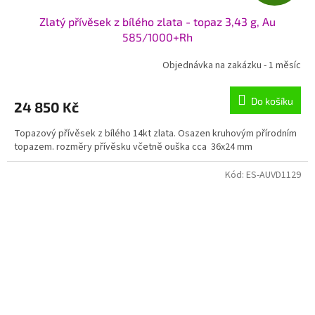
D
Zlatý přívěsek z bílého zlata - topaz 3,43 g, Au
A
585/1000+Rh
R
Objednávka na zakázku - 1 měsíc
M
Do košíku
24 850 Kč
A
Topazový přívěsek z bílého 14kt zlata. Osazen kruhovým přírodním
topazem. rozměry přívěsku včetně ouška cca 36x24 mm
Kód:
ES-AUVD1129