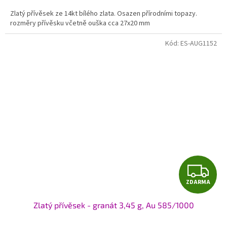
A
Zlatý přívěsek ze 14kt bílého zlata. Osazen přírodními topazy.
rozměry přívěsku včetně ouška cca 27x20 mm
Kód:
ES-AUG1152
Z
ZDARMA
D
Zlatý přívěsek - granát 3,45 g, Au 585/1000
A