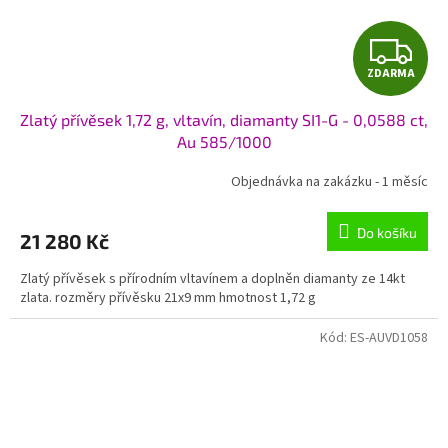
Z
ZDARMA
D
Zlatý přívěsek 1,72 g, vltavín, diamanty SI1-G - 0,0588 ct,
A
Au 585/1000
R
Objednávka na zakázku - 1 měsíc
M
Do košíku
21 280 Kč
A
Zlatý přívěsek s přírodním vltavínem a doplněn diamanty ze 14kt
zlata. rozměry přívěsku 21x9 mm hmotnost 1,72 g
Kód:
ES-AUVD1058