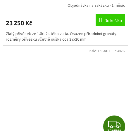
R
Objednávka na zakázku - 1 měsíc
M
Do košíku
23 250 Kč
A
Zlatý přívěsek ze 14kt žlutého zlata. Osazen přírodními granáty.
rozměry přívěsku včetně ouška cca 27x20 mm
Kód:
ES-AUT1194WG
Z
ZDARMA