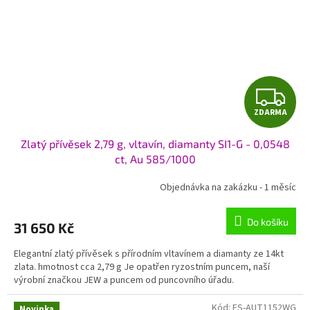
Z
ZDARMA
D
Zlatý přívěsek 2,79 g, vltavín, diamanty SI1-G - 0,0548
A
ct, Au 585/1000
R
Objednávka na zakázku - 1 měsíc
M
Do košíku
31 650 Kč
A
Elegantní zlatý přívěsek s přírodním vltavínem a diamanty ze 14kt
zlata. hmotnost cca 2,79 g Je opatřen ryzostním puncem, naší
výrobní značkou JEW a puncem od puncovního úřadu.
Kód:
ES-AUT1152WG
Novinka