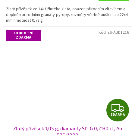
A
Zlatý přívěsek ze 14kt žlutého zlata, osazen přírodním vltavínem a
doplněn přírodními granáty-pyropy. rozměry včetně ouška cca 22x4
mm hmotnost 0,78 g
Kód:
ES-AUD1216
DORUČENÍ
ZDARMA
Z
ZDARMA
D
Zlatý přívěsek 1,05 g, diamanty SI1-G 0,2130 ct, Au
A
585/1000