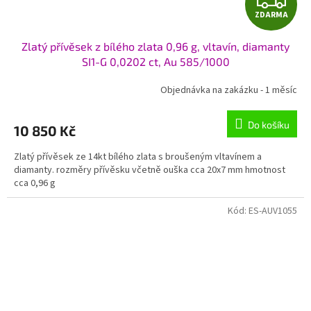
ZDARMA
D
Zlatý přívěsek z bílého zlata 0,96 g, vltavín, diamanty
A
SI1-G 0,0202 ct, Au 585/1000
R
Objednávka na zakázku - 1 měsíc
M
Do košíku
10 850 Kč
A
Zlatý přívěsek ze 14kt bílého zlata s broušeným vltavínem a
diamanty. rozměry přívěsku včetně ouška cca 20x7 mm hmotnost
cca 0,96 g
Kód:
ES-AUV1055