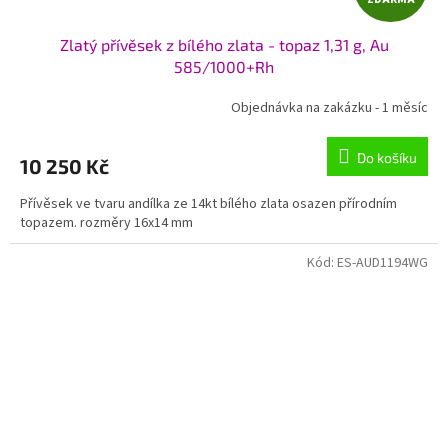
D
Zlatý přívěsek z bílého zlata - topaz 1,31 g, Au
A
585/1000+Rh
R
Objednávka na zakázku - 1 měsíc
M
Do košíku
10 250 Kč
A
Přívěsek ve tvaru andílka ze 14kt bílého zlata osazen přírodním
topazem. rozměry 16x14 mm
Kód:
ES-AUD1194WG