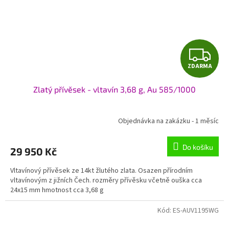
Z
ZDARMA
D
Zlatý přívěsek - vltavín 3,68 g, Au 585/1000
A
R
Objednávka na zakázku - 1 měsíc
M
Do košíku
29 950 Kč
A
Vltavínový přívěsek ze 14kt žlutého zlata. Osazen přírodním
vltavínovým z jižních Čech. rozměry přívěsku včetně ouška cca
24x15 mm hmotnost cca 3,68 g
Kód:
ES-AUV1195WG