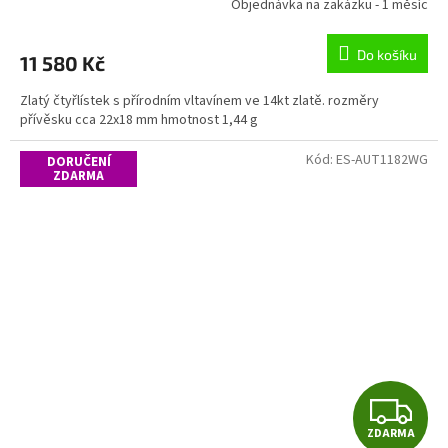
Objednávka na zakázku - 1 měsíc
M
Do košíku
11 580 Kč
A
Zlatý čtyřlístek s přírodním vltavínem ve 14kt zlatě. rozměry
přívěsku cca 22x18 mm hmotnost 1,44 g
Kód:
ES-AUT1182WG
DORUČENÍ
ZDARMA
Z
ZDARMA