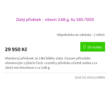
Zlatý přívěsek - vltavín 3,68 g, Au 585/1000
Objednávka na zakázku - 1 měsíc
Do košíku
29 950 Kč
Vltavínový přívěsek ze 14kt bílého zlata. Osazen přírodním
vltavínovým z jižních Čech. rozměry přívěsku včetně ouška cca
24x15 mm hmotnost cca 3,68 g
Kód:
ES-AUG1194WG