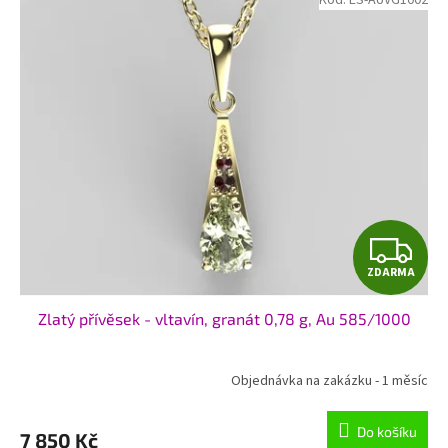
Z
ZDARMA
D
Zlatý přívěsek - vltavín, granát 0,78 g, Au 585/1000
A
R
Objednávka na zakázku - 1 měsíc
M
Do košíku
7 850 Kč