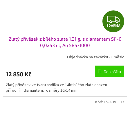
Z
ZDARMA
D
Zlatý přívěsek z bílého zlata 1,31 g, s diamantem SI1-G
A
0,0253 ct, Au 585/1000
R
Objednávka na zakázku - 1 měsíc
M
Do košíku
12 850 Kč
A
Zlatý přívěsek ve tvaru andílka ze 14kt bílého zlata osazen
přírodním diamantem. rozměry 16x14 mm
Kód:
ES-AUV1137