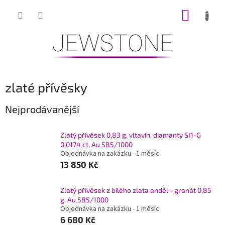
Přejít
NÁKUP
na
obsah
KOŠÍK
zlaté přívěsky
Nejprodávanější
Zlatý přívěsek 0,83 g, vltavín, diamanty SI1-G
0,0174 ct, Au 585/1000
Objednávka na zakázku - 1 měsíc
13 850 Kč
Zlatý přívěsek z bílého zlata anděl - granát 0,85
g, Au 585/1000
Objednávka na zakázku - 1 měsíc
6 680 Kč