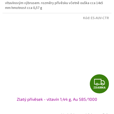
vltavínovým výbrusem. rozměry přívěsku včetně ouška cca 14x5
mm hmotnost cca 0,57 g
Kód:
ES-AUV-CTR
Z
ZDARMA
D
Zlatý přívěsek - vltavín 1,44 g, Au 585/1000
A
R