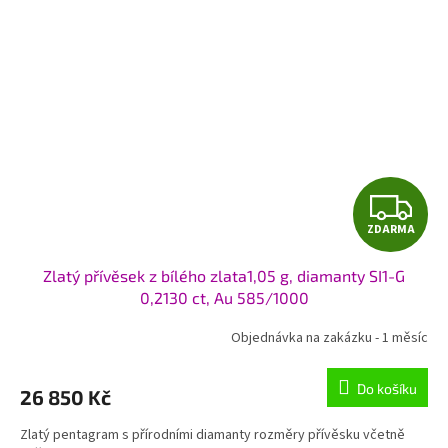
Z
ZDARMA
D
Zlatý přívěsek z bílého zlata1,05 g, diamanty SI1-G
A
0,2130 ct, Au 585/1000
R
Objednávka na zakázku - 1 měsíc
M
Do košíku
26 850 Kč
A
Zlatý pentagram s přírodními diamanty rozměry přívěsku včetně