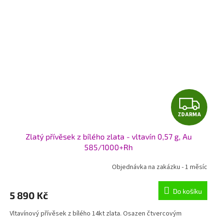
Z
ZDARMA
D
Zlatý přívěsek z bílého zlata - vltavín 0,57 g, Au
A
585/1000+Rh
R
Objednávka na zakázku - 1 měsíc
M
Do košíku
5 890 Kč
A
Vltavínový přívěsek z bílého 14kt zlata. Osazen čtvercovým