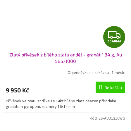
Z
ZDARMA
D
Zlatý přívěsek z bílého zlata anděl - granát 1,34 g, Au
A
585/1000
R
Objednávka na zakázku - 1 měsíc
M
Do košíku
9 950 Kč
A
Přívěsek ve tvaru andílka ze 14kt bílého zlata osazen přírodním
granátem-pyropem. rozměry 16x14 mm
Kód:
ES-AUD1216WG