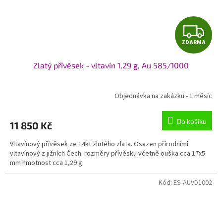
Z
ZDARMA
D
Zlatý přívěsek - vltavín 1,29 g, Au 585/1000
A
R
Objednávka na zakázku - 1 měsíc
M
Do košíku
11 850 Kč
A
Vltavínový přívěsek ze 14kt žlutého zlata. Osazen přírodními
vltavínový z jižních Čech. rozměry přívěsku včetně ouška cca 17x5
mm hmotnost cca 1,29 g
Kód:
ES-AUVD1002