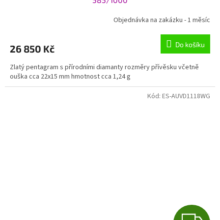
R
Objednávka na zakázku - 1 měsíc
M
Do košíku
26 850 Kč
A
Zlatý pentagram s přírodními diamanty rozměry přívěsku včetně
ouška cca 22x15 mm hmotnost cca 1,24 g
Kód:
ES-AUVD1118WG
Z