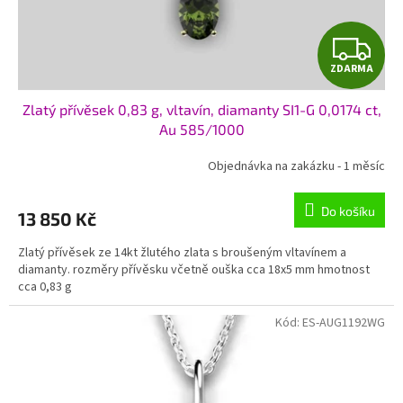
k
t
Z
ů
ZDARMA
D
Zlatý přívěsek 0,83 g, vltavín, diamanty SI1-G 0,0174 ct,
A
Au 585/1000
R
Objednávka na zakázku - 1 měsíc
M
Do košíku
13 850 Kč
A
Zlatý přívěsek ze 14kt žlutého zlata s broušeným vltavínem a
diamanty. rozměry přívěsku včetně ouška cca 18x5 mm hmotnost
cca 0,83 g
Kód:
ES-AUG1192WG