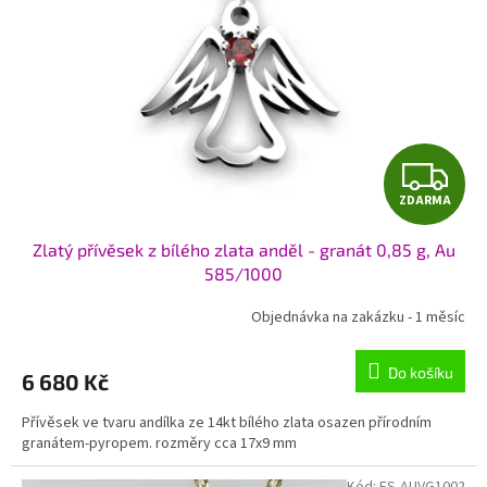
Z
ZDARMA
D
Zlatý přívěsek z bílého zlata anděl - granát 0,85 g, Au
A
585/1000
R
Objednávka na zakázku - 1 měsíc
M
Do košíku
6 680 Kč
A
Přívěsek ve tvaru andílka ze 14kt bílého zlata osazen přírodním
granátem-pyropem. rozměry cca 17x9 mm
Kód:
ES-AUVG1002