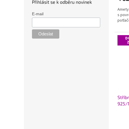
Přihlásit se k odběru novinek
Ametys
E-mail
s povr
potlače
D
Stříb
925/