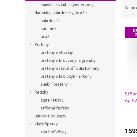
Ř
n
náušnice s kubickými zirkony
a
e
Nejpro
Náramky, náhrdelníky, brože
z
l
e
náhrdelník
V
n
náramek
D
ý
í
brož
p
p
Prsteny
i
r
prsteny s vltavíny
s
o
p
prsteny s broušenými granáty
d
r
u
prsteny ostatní přírodní kameny
o
k
prsteny s kubickými zirkony
d
t
snubní prsteny
u
ů
Řetízky
Stříb
k
Ag 9
zlaté řetízky
t
ů
stříbrné řetízky
Dárkové poukazy
Zlaté šperky
1 59
zlaté přívěsky