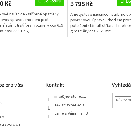
Do košíku
Do
0 Kč
3 795 Kč
A
lové náušnice - stříbrné opatřeny
Ametystové náušnice - stříbrné o
ovou úpravou rhodiem proti
povrchovou úpravou rhodiem prot
ení stárnutí stříbra. rozměry cca 6x6
potlačení stárnutí stříbra. hmotnos
tnost cca 1,5 g
g rozměry cca 25x9 mm
O
v
l
á
d
a
c
í
e pro vás
Kontakt
Vyhledá
p
r
info
@
jewstone.cz
v
od
+420 606 641 450
k
y
Jsme s Vámi i na FB
v
řad
ý
 a špercích
p