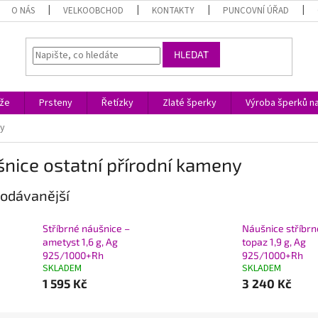
O NÁS
VELKOOBCHOD
KONTAKTY
PUNCOVNÍ ÚŘAD
HLEDAT
ože
Prsteny
Řetízky
Zlaté šperky
Výroba šperků n
ny
nice ostatní přírodní kameny
odávanější
Stříbrné náušnice –
Náušnice stříbrn
ametyst 1,6 g, Ag
topaz 1,9 g, Ag
925/1000+Rh
925/1000+Rh
SKLADEM
SKLADEM
1 595 Kč
3 240 Kč