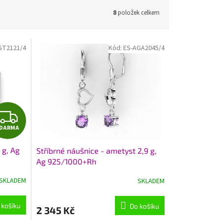
8
položek celkem
GT2121/4
Kód:
ES-AGA2045/4
Z
DARMA
D
 g, Ag
Stříbrné náušnice - ametyst 2,9 g,
A
Ag 925/1000+Rh
R
SKLADEM
SKLADEM
M
 košíku
Do košíku
2 345 Kč
A