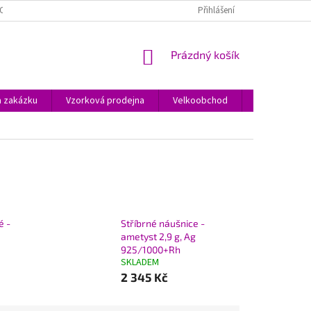
O JEWSTONE A ŠPERCÍCH
O NÁKUPU
OBCHODNÍ PODMÍNKY
Přihlášení
NÁKUPNÍ
Prázdný košík
KOŠÍK
a zakázku
Vzorková prodejna
Velkoobchod
Kontakty
é -
Stříbrné náušnice -
ametyst 2,9 g, Ag
925/1000+Rh
SKLADEM
2 345 Kč