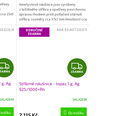
atřeny
Ametystové náušnice jsou vyrobeny
i
z leštěného stříbra a opatřeny povrchovou
 cca 15x5
úpravou rhodiem proti potlačení stárnutí
stříbra. rozměry cca 37x7 mm hmotnost cca
2,9 g
GS2121/4
Kód:
ES-AGT2213/3
DORUČENÍ
ZDARMA
Z
Z
DARMA
ZDARMA
D
D
9 g, Ag
Stříbrné náušnice - topaz 1 g, Ag
A
A
925/1000+Rh
R
R
SKLADEM
SKLADEM
M
M
 košíku
Do košíku
2 115 Kč