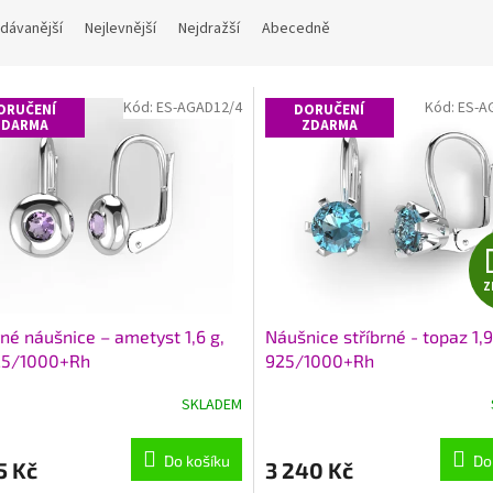
dávanější
Nejlevnější
Nejdražší
Abecedně
Kód:
ES-AGAD12/4
Kód:
ES-A
ORUČENÍ
DORUČENÍ
ZDARMA
ZDARMA
Z
rné náušnice – ametyst 1,6 g,
Náušnice stříbrné - topaz 1,9
25/1000+Rh
925/1000+Rh
SKLADEM
Do košíku
Do
5 Kč
3 240 Kč