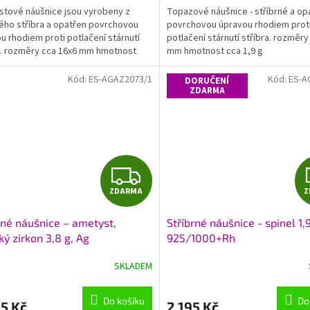
tové náušnice jsou vyrobeny z
Topazové náušnice - stříbrné a op
ého stříbra a opatřen povrchovou
povrchovou úpravou rhodiem prot
u rhodiem proti potlačení stárnutí
potlačení stárnutí stříbra. rozměry
a. rozměry cca 16x6 mm hmotnost
mm hmotnost cca 1,9 g
 g zapínání...
Kód:
ES-AGAZ2073/1
Kód:
ES-A
DORUČENÍ
ZDARMA
Z
ZDARMA
Z
D
rné náušnice – ametyst,
Stříbrné náušnice - spinel 1,
A
ký zirkon 3,8 g, Ag
925/1000+Rh
1000+Rh
R
SKLADEM
M
Do košíku
Do
5 Kč
2 195 Kč