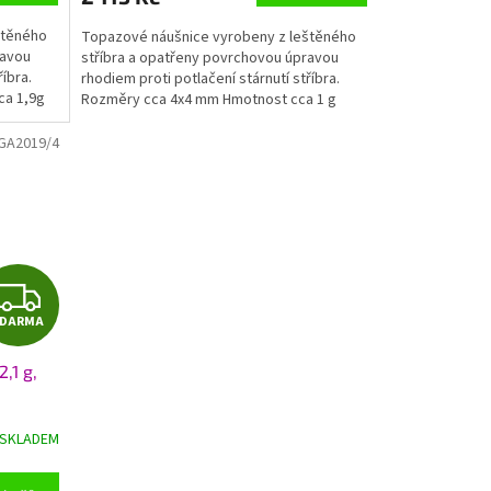
A
A
štěného
Topazové náušnice vyrobeny z leštěného
ravou
stříbra a opatřeny povrchovou úpravou
říbra.
rhodiem proti potlačení stárnutí stříbra.
ca 1,9g
Rozměry cca 4x4 mm Hmotnost cca 1 g
GA2019/4
Z
ZDARMA
D
,1 g,
A
R
SKLADEM
M