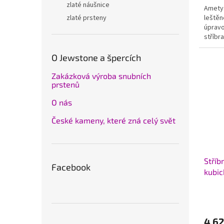
zlaté náušnice
Ametys
leštěn
zlaté prsteny
úpravo
stříbr
cca 1,6
O Jewstone a špercích
Zakázková výroba snubních
prstenů
O nás
České kameny, které zná celý svět
Stříb
Facebook
kubic
925/
4 62