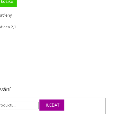
 košíku
A
patřeny
i
t cca 2,1
vání
HLEDAT