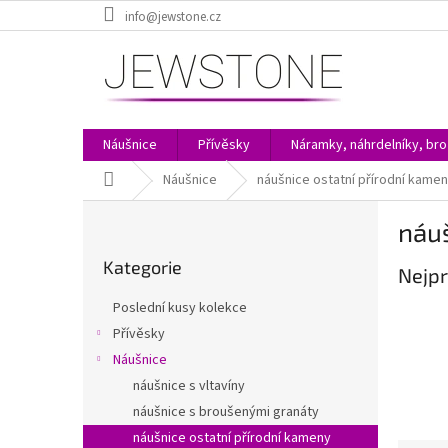
Přejít
info@jewstone.cz
na
obsah
Náušnice
Přívěsky
Náramky, náhrdelníky, br
Domů
Náušnice
náušnice ostatní přírodní kame
P
náuš
o
Přeskočit
s
Kategorie
kategorie
Nejpr
t
r
Poslední kusy kolekce
a
Přívěsky
n
Náušnice
n
í
náušnice s vltavíny
p
náušnice s broušenými granáty
a
náušnice ostatní přírodní kameny