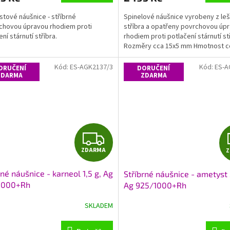
A
tové náušnice - stříbrné
Spinelové náušnice vyrobeny z le
chovou úpravou rhodiem proti
stříbra a opatřeny povrchovou úp
ní stárnutí stříbra.
rhodiem proti potlačení stárnutí st
Rozměry cca 15x5 mm Hmotnost c
Kód:
ES-AGK2137/3
Kód:
ES-A
ORUČENÍ
DORUČENÍ
ZDARMA
ZDARMA
Z
ZDARMA
D
rné náušnice - karneol 1,5 g, Ag
Stříbrné náušnice - ametyst 2
A
1000+Rh
Ag 925/1000+Rh
R
SKLADEM
M