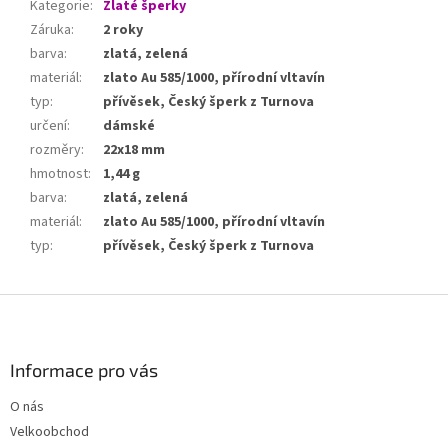
Kategorie
:
Zlaté šperky
Záruka
:
2 roky
barva
:
zlatá, zelená
materiál
:
zlato Au 585/1000, přírodní vltavín
typ
:
přívěsek, Český šperk z Turnova
určení
:
dámské
rozměry
:
22x18 mm
hmotnost
:
1,44 g
barva
:
zlatá, zelená
materiál
:
zlato Au 585/1000, přírodní vltavín
typ
:
přívěsek, Český šperk z Turnova
Z
á
p
a
Informace pro vás
t
O nás
í
Velkoobchod