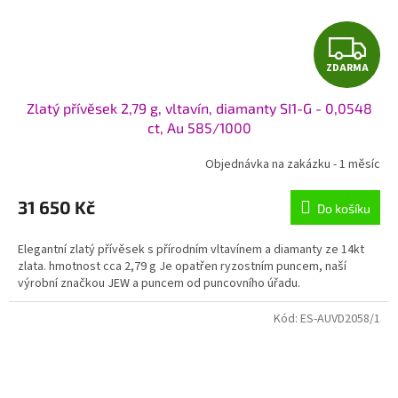
Z
ZDARMA
D
Zlatý přívěsek 2,79 g, vltavín, diamanty SI1-G - 0,0548
A
ct, Au 585/1000
R
Objednávka na zakázku - 1 měsíc
M
31 650 Kč
Do košíku
A
Elegantní zlatý přívěsek s přírodním vltavínem a diamanty ze 14kt
zlata. hmotnost cca 2,79 g Je opatřen ryzostním puncem, naší
výrobní značkou JEW a puncem od puncovního úřadu.
Kód:
ES-AUVD2058/1