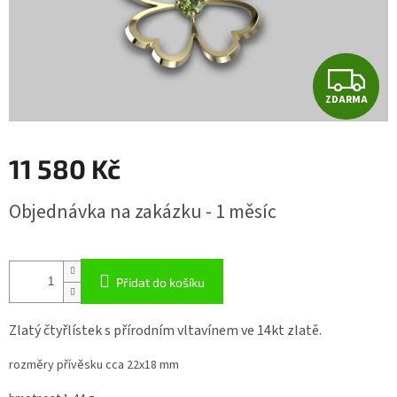
Z
ZDARMA
D
A
11 580 Kč
R
Měrná
Objednávka na zakázku - 1 měsíc
cena:
M
A
Přidat do košíku
Zlatý čtyřlístek s přírodním vltavínem ve 14kt zlatě.
rozměry přívěsku cca 22x18 mm