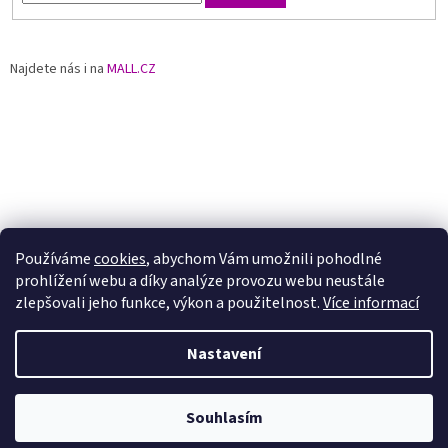
Najdete nás i na
MALL.CZ
Používáme
cookies
, abychom Vám umožnili pohodlné
prohlížení webu a díky analýze provozu webu neustále
zlepšovali jeho funkce, výkon a použitelnost.
Více informací
Nastavení
Vytvořil Shoptet
Souhlasím
Copyright 2026
JEWSTONE
. Všechna práva vyhrazena.