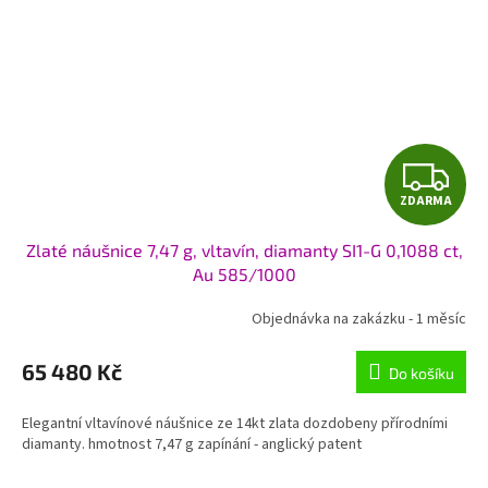
Z
ZDARMA
D
Zlaté náušnice 7,47 g, vltavín, diamanty SI1-G 0,1088 ct,
A
Au 585/1000
R
Objednávka na zakázku - 1 měsíc
M
65 480 Kč
Do košíku
A
Elegantní vltavínové náušnice ze 14kt zlata dozdobeny přírodními
diamanty. hmotnost 7,47 g zapínání - anglický patent