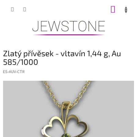
Přejít
NÁKUP
na
obsah
KOŠÍK
Zlatý přívěsek - vltavín 1,44 g, Au
585/1000
ES-AUV-CTR