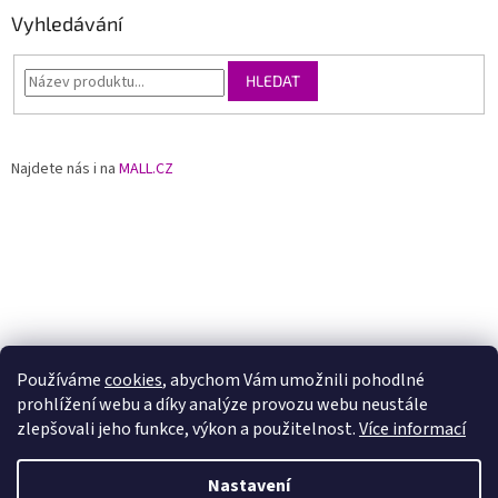
Vyhledávání
HLEDAT
Najdete nás i na
MALL.CZ
Používáme
cookies
, abychom Vám umožnili pohodlné
prohlížení webu a díky analýze provozu webu neustále
zlepšovali jeho funkce, výkon a použitelnost.
Více informací
Nastavení
Vytvořil Shoptet