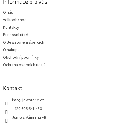
a
Informace pro vás
t
O nás
í
Velkoobchod
Kontakty
Puncovní úřad
O Jewstone a špercích
O nákupu
Obchodní podmínky
Ochrana osobních údajů
Kontakt
info
@
jewstone.cz
+420 606 641 450
Jsme s Vámi i na FB