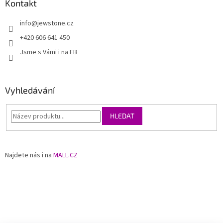
Kontakt
info
@
jewstone.cz
+420 606 641 450
Jsme s Vámi i na FB
Vyhledávání
HLEDAT
Najdete nás i na
MALL.CZ