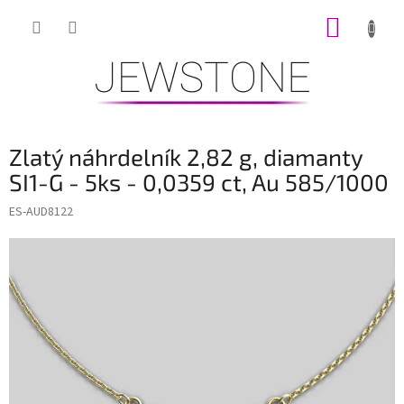
Přejít
NÁKUP
na
obsah
KOŠÍK
Zlatý náhrdelník 2,82 g, diamanty
SI1-G - 5ks - 0,0359 ct, Au 585/1000
ES-AUD8122