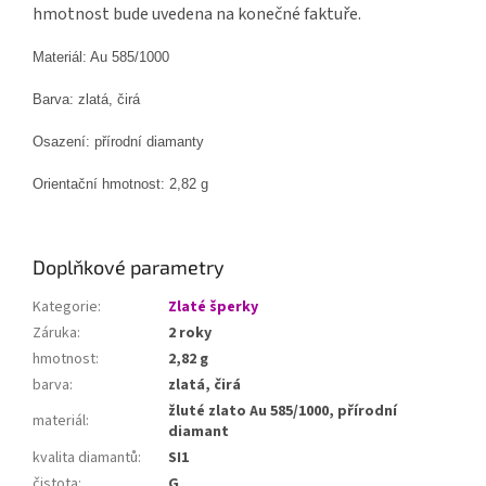
hmotnost bude uvedena na konečné faktuře.
Materiál:
Au 585/1000
Barva: zlatá
, čirá
Osazení:
přírodní diamanty
Orientační hmotnost:
2,82 g
Doplňkové parametry
Kategorie
:
Zlaté šperky
Záruka
:
2 roky
hmotnost
:
2,82 g
barva
:
zlatá, čirá
žluté zlato Au 585/1000, přírodní
materiál
:
diamant
kvalita diamantů
:
SI1
čistota
:
G