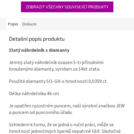
ZOBRAZIT VŠECHNY SOUVISEJÍCÍ PRODUKTY
Popis
Diskuze
Detailní popis produktu
Zlatý náhrdelník s diamanty
Jemný zlatý náhrdelník osazen 5-ti přírodními
broušenými diamanty, vyroben za 14kt zlata.
Použité diamanty SI1-GH o hmotnosti 0,0359 ct.
Délka náhrdelníku 46 cm
Je opatřen ryzostním puncem, naší výrobní značkou JEW
a puncem od puncovního úřadu.
Vzhledem k tomu, že se jedná o ruční práci, může se
hmotnost jednotlivých šperků nepatrně lišit. Skutečná