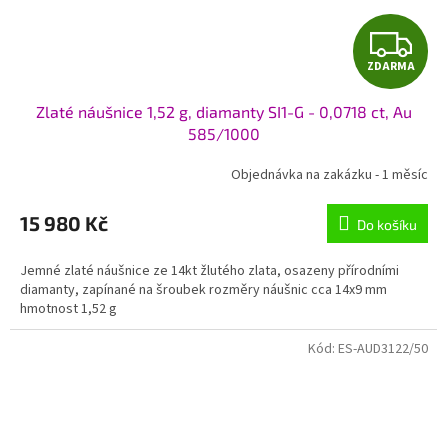
Z
ZDARMA
D
Zlaté náušnice 1,52 g, diamanty SI1-G - 0,0718 ct, Au
A
585/1000
R
Objednávka na zakázku - 1 měsíc
M
15 980 Kč
Do košíku
A
Jemné zlaté náušnice ze 14kt žlutého zlata, osazeny přírodními
diamanty, zapínané na šroubek rozměry náušnic cca 14x9 mm
hmotnost 1,52 g
Kód:
ES-AUD3122/50