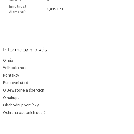
hmotnost
0,0359 ct
diamantů
:
Z
á
p
a
Informace pro vás
t
O nás
í
Velkoobchod
Kontakty
Puncovní úřad
O Jewstone a špercích
O nákupu
Obchodní podmínky
Ochrana osobních údajů