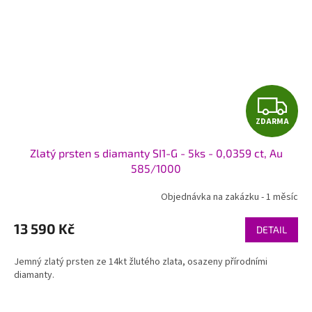
Z
ZDARMA
D
Zlatý prsten s diamanty SI1-G - 5ks - 0,0359 ct, Au
A
585/1000
R
Objednávka na zakázku - 1 měsíc
M
13 590 Kč
DETAIL
A
Jemný zlatý prsten ze 14kt žlutého zlata, osazeny přírodními
diamanty.