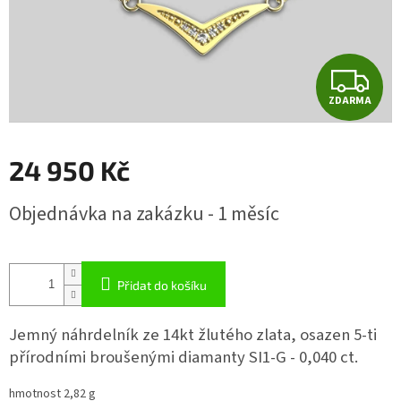
Z
ZDARMA
D
A
24 950 Kč
R
Měrná
Objednávka na zakázku - 1 měsíc
cena:
M
A
Přidat do košíku
Jemný náhrdelník ze 14kt žlutého zlata, osazen 5-ti
přírodními broušenými diamanty SI1-G - 0,040 ct.
hmotnost 2,82 g