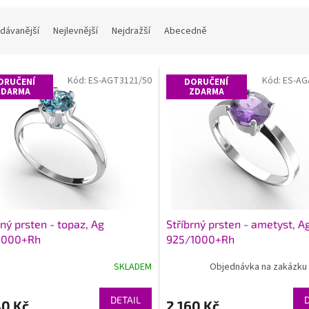
dávanější
Nejlevnější
Nejdražší
Abecedně
Kód:
ES-AGT3121/50
Kód:
ES-AG
ORUČENÍ
DORUČENÍ
ZDARMA
ZDARMA
rný prsten - topaz, Ag
Stříbrný prsten - ametyst, A
1000+Rh
925/1000+Rh
SKLADEM
Objednávka na zakázku 
DETAIL
40 Kč
2 160 Kč