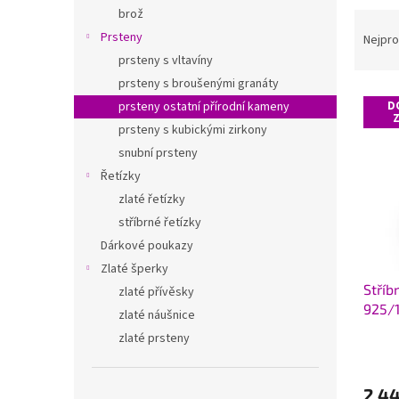
n
brož
Ř
e
a
Prsteny
Nejpro
l
z
prsteny s vltavíny
e
prsteny s broušenými granáty
V
n
prsteny ostatní přírodní kameny
D
ý
í
prsteny s kubickými zirkony
p
p
snubní prsteny
i
r
s
o
Řetízky
p
d
zlaté řetízky
r
u
stříbrné řetízky
o
k
Dárkové poukazy
d
t
Zlaté šperky
u
ů
Stříb
k
zlaté přívěsky
925/
t
zlaté náušnice
ů
zlaté prsteny
2 4