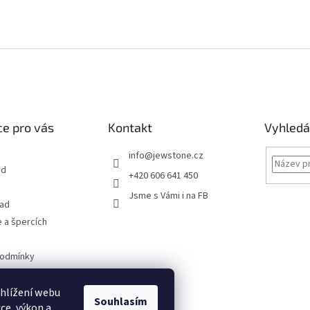
s
u
e pro vás
Kontakt
Vyhledá
info
@
jewstone.cz
od
+420 606 641 450
Jsme s Vámi i na FB
řad
 a špercích
podmínky
obních údajů
hlížení webu
Souhlasím
ce, výkon a