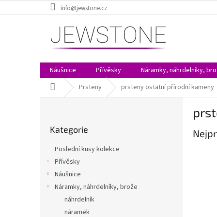
Přejít
info@jewstone.cz
na
obsah
Náušnice
Přívěsky
Náramky, náhrdelníky, br
Domů
Prsteny
prsteny ostatní přírodní kameny
P
prst
o
Přeskočit
s
Kategorie
kategorie
Nejpr
t
r
Poslední kusy kolekce
a
Přívěsky
n
Náušnice
n
í
Náramky, náhrdelníky, brože
p
náhrdelník
a
náramek