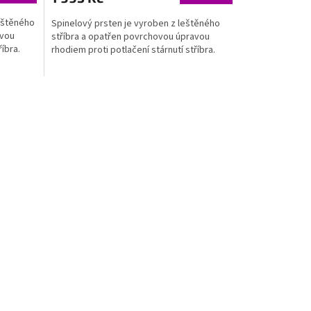
eštěného
Spinelový prsten je vyroben z leštěného
avou
stříbra a opatřen povrchovou úpravou
říbra.
rhodiem proti potlačení stárnutí stříbra.