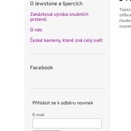
O Jewstone a špercích
Topazo
Zakázková výroba snubních
stříbr
prstenů
rhodie
osaze
O nás
České kameny, které zná celý svět
Facebook
Přihlásit se k odběru novinek
E-mail