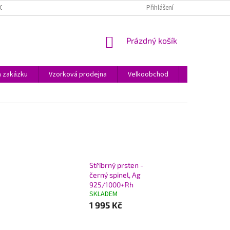
O JEWSTONE A ŠPERCÍCH
O NÁKUPU
OBCHODNÍ PODMÍNKY
Přihlášení
NÁKUPNÍ
Prázdný košík
KOŠÍK
a zakázku
Vzorková prodejna
Velkoobchod
Kontakty
Stříbrný prsten -
černý spinel, Ag
925/1000+Rh
SKLADEM
1 995 Kč