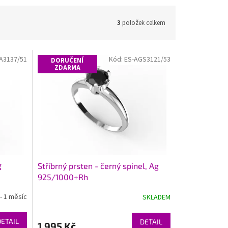
3
položek celkem
A3137/51
Kód:
ES-AGS3121/53
DORUČENÍ
ZDARMA
g
Stříbrný prsten - černý spinel, Ag
925/1000+Rh
- 1 měsíc
SKLADEM
DETAIL
DETAIL
1 995 Kč