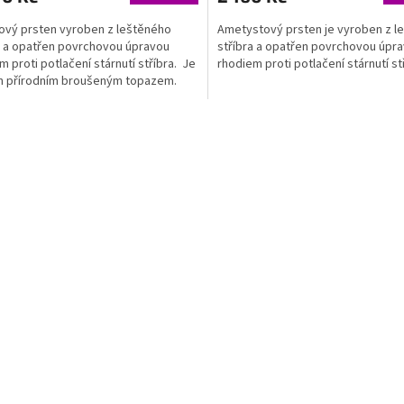
vý prsten vyroben z leštěného
Ametystový prsten je vyroben z l
a a opatřen povrchovou úpravou
stříbra a opatřen povrchovou úpr
m proti potlačení stárnutí stříbra. Je
rhodiem proti potlačení stárnutí st
n přírodním broušeným topazem.
O
v
l
á
d
a
c
í
p
r
v
k
y
v
ý
p
i