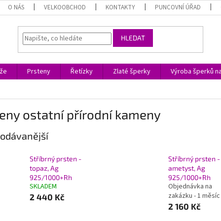
O NÁS
VELKOOBCHOD
KONTAKTY
PUNCOVNÍ ÚŘAD
HLEDAT
ože
Prsteny
Řetízky
Zlaté šperky
Výroba šperků n
eny ostatní přírodní kameny
odávanější
Stříbrný prsten -
Stříbrný prsten -
topaz, Ag
ametyst, Ag
925/1000+Rh
925/1000+Rh
SKLADEM
Objednávka na
zakázku - 1 měsíc
2 440 Kč
2 160 Kč