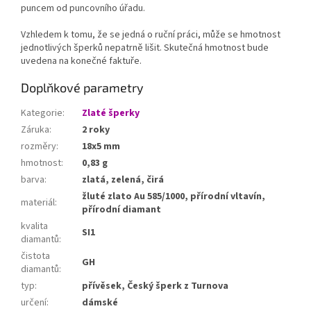
puncem od puncovního úřadu.
Vzhledem k tomu, že se jedná o ruční práci, může se hmotnost
jednotlivých šperků nepatrně lišit. Skutečná hmotnost bude
uvedena na konečné faktuře.
Doplňkové parametry
Kategorie
:
Zlaté šperky
Záruka
:
2 roky
rozměry
:
18x5 mm
hmotnost
:
0,83 g
barva
:
zlatá, zelená, čirá
žluté zlato Au 585/1000, přírodní vltavín,
materiál
:
přírodní diamant
kvalita
SI1
diamantů
:
čistota
GH
diamantů
:
typ
:
přívěsek, Český šperk z Turnova
určení
:
dámské