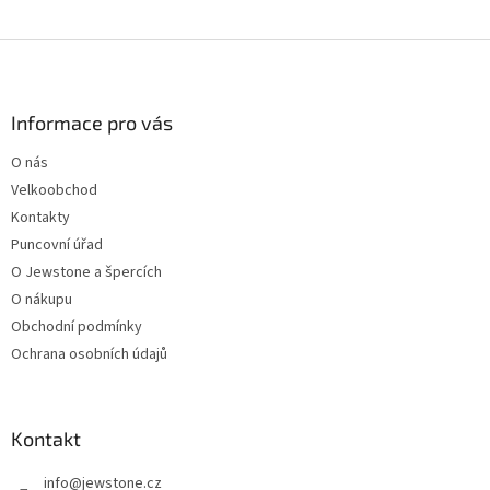
Z
á
p
a
Informace pro vás
t
O nás
í
Velkoobchod
Kontakty
Puncovní úřad
O Jewstone a špercích
O nákupu
Obchodní podmínky
Ochrana osobních údajů
Kontakt
info
@
jewstone.cz