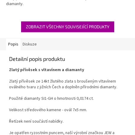
diamanty.
ZOBRAZIT VŠECHNY SOUVISEJÍCÍ PRODUKTY
Popis
Diskuze
Detailní popis produktu
Zlatý přívěsek s vltavínem a diamanty
Zlatý přívěsek ze 14kt žlutého zlata s broušeným vltavínem
oválného tvaru z jižních Čech a doplněn přírodními diamanty.
Použité diamanty SI1-GH o hmotnosti 0,0174 ct.
Velikost středového kamene - ovál 7x5 mm.
Řetízek není součástí nabídky.
Je opatřen ryzostním puncem, naší výrobní značkou JEW a