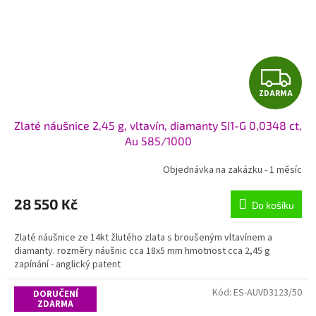
Z
ZDARMA
D
Zlaté náušnice 2,45 g, vltavín, diamanty SI1-G 0,0348 ct,
A
Au 585/1000
R
Objednávka na zakázku - 1 měsíc
M
28 550 Kč
Do košíku
A
Zlaté náušnice ze 14kt žlutého zlata s broušeným vltavínem a
diamanty. rozměry náušnic cca 18x5 mm hmotnost cca 2,45 g
zapínání - anglický patent
Kód:
ES-AUVD3123/50
DORUČENÍ
ZDARMA