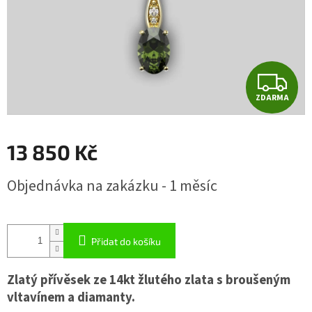
Z
ZDARMA
D
A
13 850 Kč
R
Měrná
Objednávka na zakázku - 1 měsíc
cena:
M
A
Přidat do košíku
Zlatý přívěsek ze 14kt žlutého zlata s broušeným
vltavínem a diamanty.