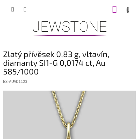
Přejít
NÁKUP
na
obsah
KOŠÍK
Zlatý přívěsek 0,83 g, vltavín,
diamanty SI1-G 0,0174 ct, Au
585/1000
ES-AUVD1123