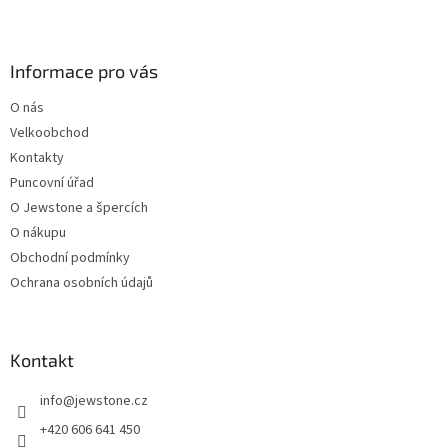
l
Z
á
á
d
p
a
a
Informace pro vás
c
t
í
O nás
í
p
Velkoobchod
r
v
Kontakty
k
Puncovní úřad
y
O Jewstone a špercích
v
ý
O nákupu
p
Obchodní podmínky
i
Ochrana osobních údajů
s
u
Kontakt
info
@
jewstone.cz
+420 606 641 450