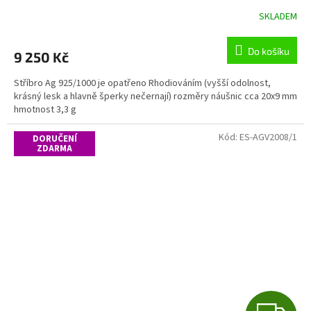
R
SKLADEM
M
Do košíku
9 250 Kč
A
Stříbro Ag 925/1000 je opatřeno Rhodiováním (vyšší odolnost,
krásný lesk a hlavně šperky nečernají) rozměry náušnic cca 20x9 mm
hmotnost 3,3 g
Kód:
ES-AGV2008/1
DORUČENÍ
ZDARMA