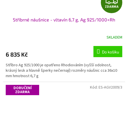
Z
ZDARMA
D
Stříbrné náušnice - vltavín 6,7 g, Ag 925/1000+Rh
A
R
SKLADEM
M
Do košíku
6 835 Kč
A
Stříbro Ag 925/1000 je opatřeno Rhodiováním (vyšší odolnost,
krásný lesk a hlavně šperky nečernají) rozměry náušnic cca 36x10
mm hmotnost 6,7 g
Kód:
ES-AGV2009/3
DORUČENÍ
ZDARMA