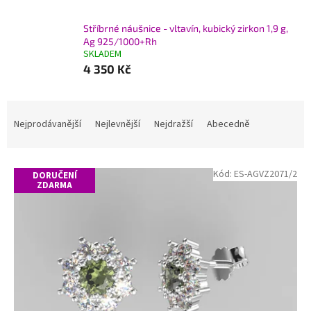
Stříbrné náušnice - vltavín, kubický zirkon 1,9 g,
Ag 925/1000+Rh
SKLADEM
4 350 Kč
Ř
a
Nejprodávanější
Nejlevnější
Nejdražší
Abecedně
z
e
V
n
Kód:
ES-AGVZ2071/2
DORUČENÍ
ý
í
ZDARMA
p
p
i
r
s
o
p
d
r
u
o
k
d
t
u
ů