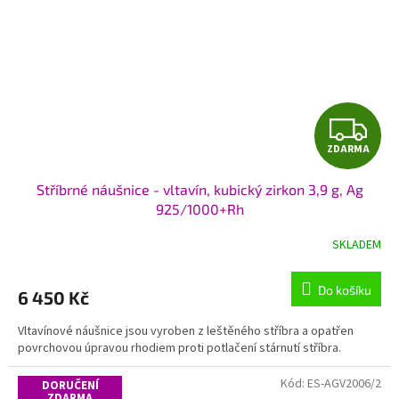
Z
ZDARMA
D
Stříbrné náušnice - vltavín, kubický zirkon 3,9 g, Ag
A
925/1000+Rh
R
SKLADEM
M
Do košíku
6 450 Kč
A
Vltavínové náušnice jsou vyroben z leštěného stříbra a opatřen
povrchovou úpravou rhodiem proti potlačení stárnutí stříbra.
Kód:
ES-AGV2006/2
DORUČENÍ
ZDARMA