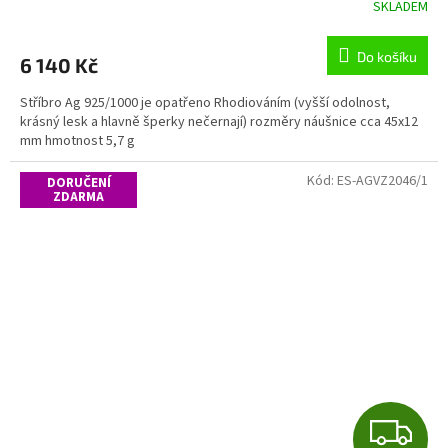
R
SKLADEM
M
Do košíku
6 140 Kč
A
Stříbro Ag 925/1000 je opatřeno Rhodiováním (vyšší odolnost,
krásný lesk a hlavně šperky nečernají) rozměry náušnice cca 45x12
mm hmotnost 5,7 g
Kód:
ES-AGVZ2046/1
DORUČENÍ
ZDARMA
Z