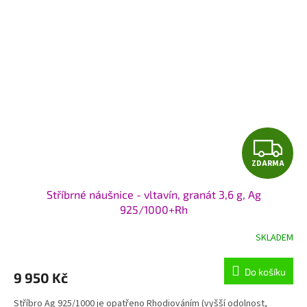
Z
ZDARMA
D
Stříbrné náušnice - vltavín, granát 3,6 g, Ag
A
925/1000+Rh
R
SKLADEM
M
Do košíku
9 950 Kč
A
Stříbro Ag 925/1000 je opatřeno Rhodiováním (vyšší odolnost,