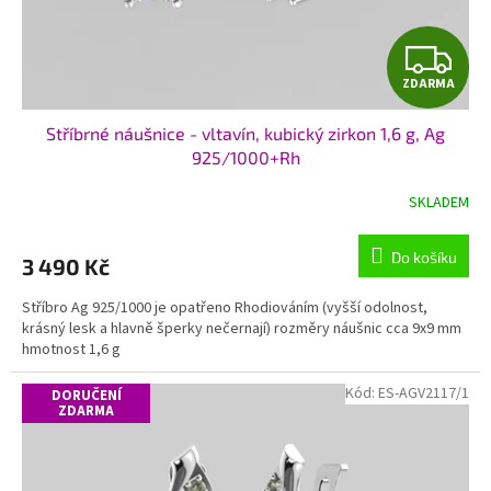
k
t
Z
ů
ZDARMA
D
Stříbrné náušnice - vltavín, kubický zirkon 1,6 g, Ag
A
925/1000+Rh
R
SKLADEM
M
Do košíku
3 490 Kč
A
Stříbro Ag 925/1000 je opatřeno Rhodiováním (vyšší odolnost,
krásný lesk a hlavně šperky nečernají) rozměry náušnic cca 9x9 mm
hmotnost 1,6 g
Kód:
ES-AGV2117/1
DORUČENÍ
ZDARMA