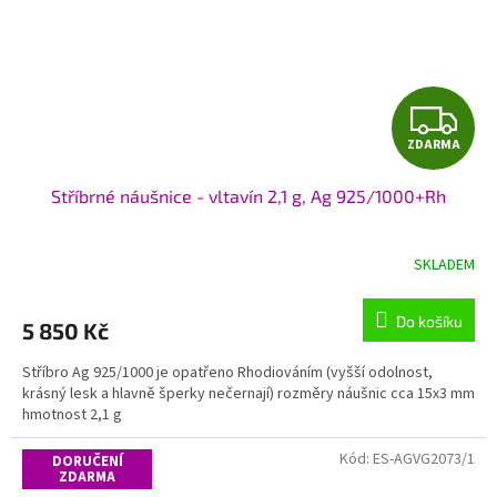
Z
ZDARMA
D
Stříbrné náušnice - vltavín 2,1 g, Ag 925/1000+Rh
A
R
SKLADEM
M
Do košíku
5 850 Kč
A
Stříbro Ag 925/1000 je opatřeno Rhodiováním (vyšší odolnost,
krásný lesk a hlavně šperky nečernají) rozměry náušnic cca 15x3 mm
hmotnost 2,1 g
Kód:
ES-AGVG2073/1
DORUČENÍ
ZDARMA