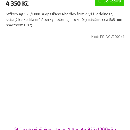
Do košíku
4 350 Kč
A
Stříbro Ag 925/1000 je opatřeno Rhodiováním (vyšší odolnost,
krásný lesk a hlavně šperky nečernají) rozměry náušnic cca 9x9 mm
hmotnost 1,9 g
Kód:
ES-AGV2003/4
Stříbrné náušnice vltavín 4,4 g, Ag 925/1000+Rh