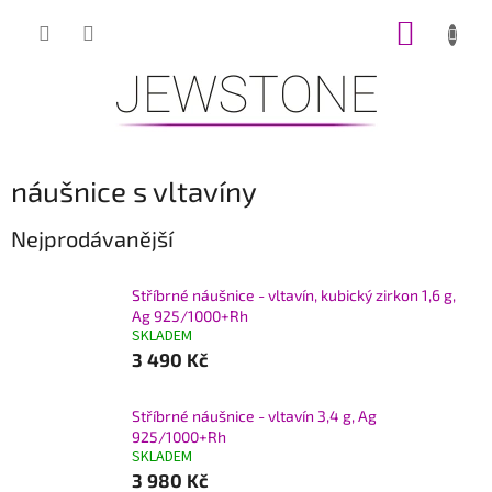
Přejít
NÁKUP
na
obsah
KOŠÍK
náušnice s vltavíny
Nejprodávanější
Stříbrné náušnice - vltavín, kubický zirkon 1,6 g,
Ag 925/1000+Rh
SKLADEM
3 490 Kč
Stříbrné náušnice - vltavín 3,4 g, Ag
925/1000+Rh
SKLADEM
3 980 Kč