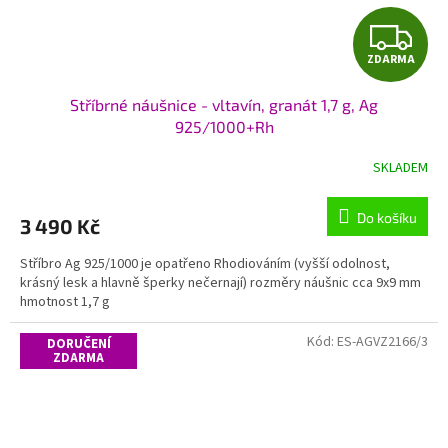
Z
ZDARMA
D
Stříbrné náušnice - vltavín, granát 1,7 g, Ag
A
925/1000+Rh
R
SKLADEM
M
Do košíku
3 490 Kč
A
Stříbro Ag 925/1000 je opatřeno Rhodiováním (vyšší odolnost,
krásný lesk a hlavně šperky nečernají) rozměry náušnic cca 9x9 mm
hmotnost 1,7 g
Kód:
ES-AGVZ2166/3
DORUČENÍ
ZDARMA