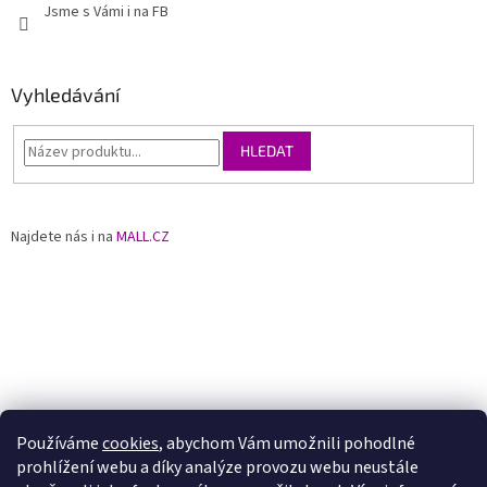
Jsme s Vámi i na FB
Vyhledávání
HLEDAT
Najdete nás i na
MALL.CZ
Používáme
cookies
, abychom Vám umožnili pohodlné
prohlížení webu a díky analýze provozu webu neustále