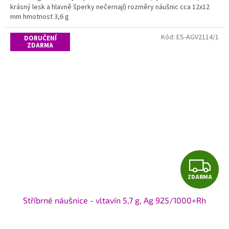
krásný lesk a hlavně šperky nečernají) rozměry náušnic cca 12x12
mm hmotnost 3,6 g
Kód:
ES-AGV2114/1
DORUČENÍ
ZDARMA
Z
ZDARMA
D
Stříbrné náušnice - vltavín 5,7 g, Ag 925/1000+Rh
A