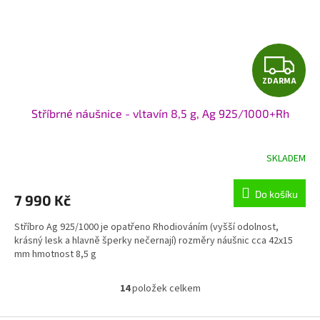
Z
ZDARMA
D
Stříbrné náušnice - vltavín 8,5 g, Ag 925/1000+Rh
A
R
SKLADEM
M
Do košíku
7 990 Kč
A
Stříbro Ag 925/1000 je opatřeno Rhodiováním (vyšší odolnost,
krásný lesk a hlavně šperky nečernají) rozměry náušnic cca 42x15
mm hmotnost 8,5 g
14
položek celkem
O
v