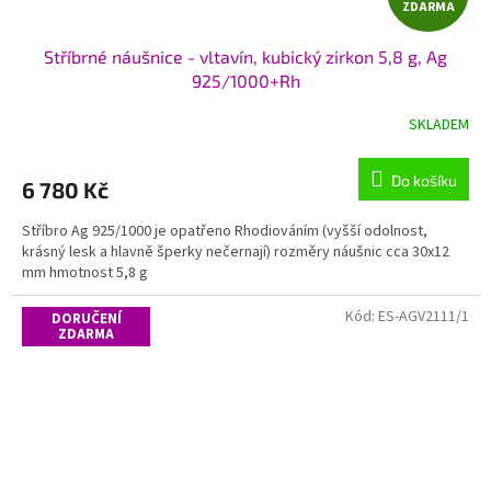
ZDARMA
D
Stříbrné náušnice - vltavín, kubický zirkon 5,8 g, Ag
A
925/1000+Rh
R
SKLADEM
M
Do košíku
6 780 Kč
A
Stříbro Ag 925/1000 je opatřeno Rhodiováním (vyšší odolnost,
krásný lesk a hlavně šperky nečernají) rozměry náušnic cca 30x12
mm hmotnost 5,8 g
Kód:
ES-AGV2111/1
DORUČENÍ
ZDARMA