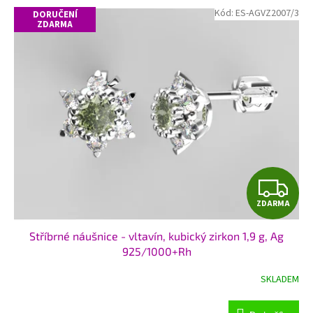
Kód:
ES-AGVZ2007/3
DORUČENÍ
ZDARMA
Z
ZDARMA
D
Stříbrné náušnice - vltavín, kubický zirkon 1,9 g, Ag
A
925/1000+Rh
R
SKLADEM
M