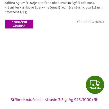
Stříbro Ag 925/1000 je opatřeno Rhodiováním (vyšší odolnost,
krásný lesk a hlavně šperky nečernají) rozměry náušnic cca 8x8 mm
hmotnost 1,8 g
Kód:
ES-AGV2095/3
DORUČENÍ
ZDARMA
Z
ZDARMA
D
Stříbrné náušnice - vltavín 3,3 g, Ag 925/1000+Rh
A