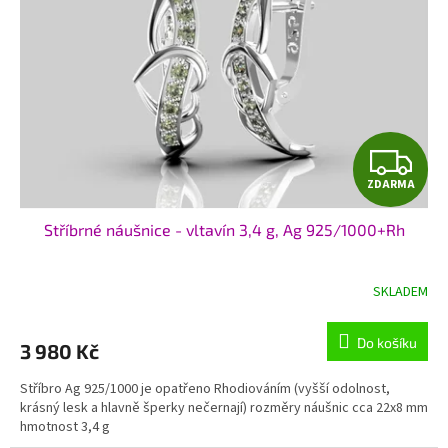
Z
ZDARMA
D
Stříbrné náušnice - vltavín 3,4 g, Ag 925/1000+Rh
A
R
SKLADEM
M
Do košíku
3 980 Kč
A
Stříbro Ag 925/1000 je opatřeno Rhodiováním (vyšší odolnost,
krásný lesk a hlavně šperky nečernají) rozměry náušnic cca 22x8 mm
hmotnost 3,4 g