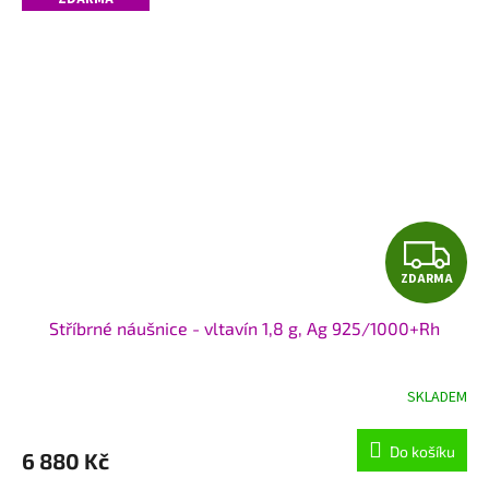
Z
ZDARMA
D
Stříbrné náušnice - vltavín 1,8 g, Ag 925/1000+Rh
A
R
SKLADEM
M
Do košíku
6 880 Kč
A