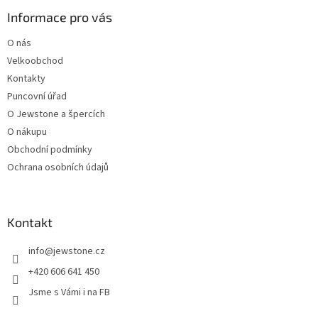
p
a
Informace pro vás
t
O nás
í
Velkoobchod
Kontakty
Puncovní úřad
O Jewstone a špercích
O nákupu
Obchodní podmínky
Ochrana osobních údajů
Kontakt
info
@
jewstone.cz
+420 606 641 450
Jsme s Vámi i na FB