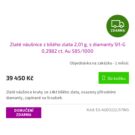
Z
ZDARMA
D
Zlaté náušnice z bílého zlata 2,01 g, s diamanty SI1-G
A
0,2982 ct, Au 585/1000
R
Objednávka na zakázku - 1 měsíc
M
39 450 Kč
Do košíku
A
Zlaté náušnice kruhy ze 14kt bílého zlata, osazeny přírodními
diamanty, zapínané na šroubek.
Kód:
ES-AUD3221/57WG
DORUČENÍ
ZDARMA