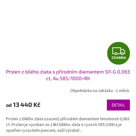
Z
ZDARMA
D
Prsten z bílého zlata s přírodním diamantem SI1-G 0,063
A
ct, Au 585/1000+Rh
R
Objednávka na zakázku - 1 měsíc
M
13 440 Kč
od
DETAIL
A
Prsten z bílého zlata osazený přírodním diamantem hmotnosti 0,063
ct. Prsten je vyroben ze 14kt bílého zlata o ryzosti 585/1000 a je
opatřen ryzostním puncem, naší výrobní...