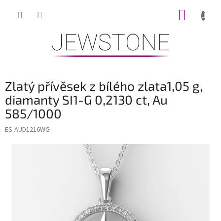
Přejít
NÁKUP
na
obsah
KOŠÍK
Zlatý přívěsek z bílého zlata1,05 g,
diamanty SI1-G 0,2130 ct, Au
585/1000
ES-AUD1216WG