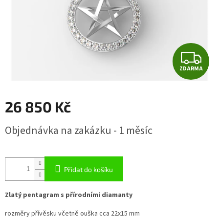
Z
ZDARMA
D
A
26 850 Kč
R
Měrná
Objednávka na zakázku - 1 měsíc
cena:
M
A
Přidat do košíku
Zlatý pentagram s přírodními diamanty
rozměry přívěsku včetně ouška cca 22x15 mm