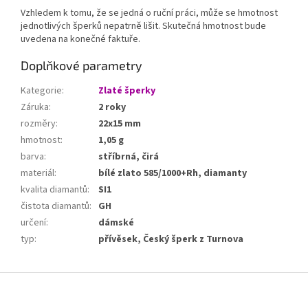
Vzhledem k tomu, že se jedná o ruční práci, může se hmotnost
jednotlivých šperků nepatrně lišit. Skutečná hmotnost bude
uvedena na konečné faktuře.
Doplňkové parametry
Kategorie
:
Zlaté šperky
Záruka
:
2 roky
rozměry
:
22x15 mm
hmotnost
:
1,05 g
barva
:
stříbrná, čirá
materiál
:
bílé zlato 585/1000+Rh, diamanty
kvalita diamantů
:
SI1
čistota diamantů
:
GH
určení
:
dámské
typ
:
přívěsek, Český šperk z Turnova
Z
á