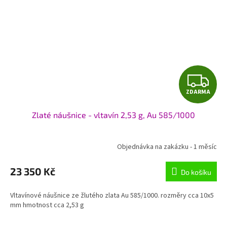
Z
ZDARMA
D
Zlaté náušnice - vltavín 2,53 g, Au 585/1000
A
R
Objednávka na zakázku - 1 měsíc
M
23 350 Kč
Do košíku
A
Vltavínové náušnice ze žlutého zlata Au 585/1000. rozměry cca 10x5
mm hmotnost cca 2,53 g