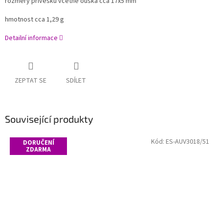
rozměry přívěsku včetně ouška cca 17x5 mm
hmotnost cca 1,29 g
Detailní informace
ZEPTAT SE
SDÍLET
Související produkty
Kód:
ES-AUV3018/51
DORUČENÍ
ZDARMA