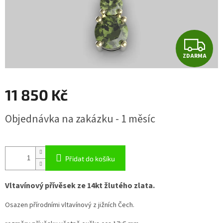
Z
ZDARMA
D
A
11 850 Kč
R
Měrná
Objednávka na zakázku - 1 měsíc
cena:
M
A
Přidat do košíku
Vltavínový přívěsek ze 14kt žlutého zlata.
Osazen přírodními vltavínový z jižních Čech.