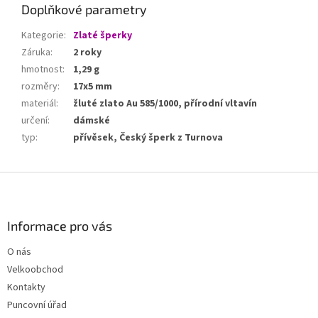
Doplňkové parametry
Kategorie
:
Zlaté šperky
Záruka
:
2 roky
hmotnost
:
1,29 g
rozměry
:
17x5 mm
materiál
:
žluté zlato Au 585/1000, přírodní vltavín
určení
:
dámské
typ
:
přívěsek, Český šperk z Turnova
Z
á
p
a
Informace pro vás
t
O nás
í
Velkoobchod
Kontakty
Puncovní úřad