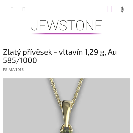
Přejít
NÁKUP
na
obsah
KOŠÍK
Zlatý přívěsek - vltavín 1,29 g, Au
585/1000
ES-AUV1018