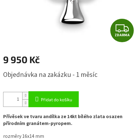
Z
ZDARMA
D
A
9 950 Kč
R
Měrná
Objednávka na zakázku - 1 měsíc
cena:
M
A
Přidat do košíku
Přívěsek ve tvaru andílka ze 14kt bílého zlata osazen
přírodním granátem-pyropem.
rozměry 16x14 mm