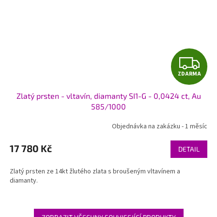
Z
ZDARMA
D
Zlatý prsten - vltavín, diamanty SI1-G - 0,0424 ct, Au
A
585/1000
R
Objednávka na zakázku - 1 měsíc
M
17 780 Kč
DETAIL
A
Zlatý prsten ze 14kt žlutého zlata s broušeným vltavínem a
diamanty.