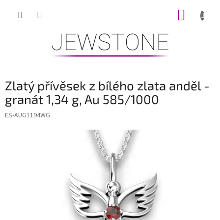
Přejít
NÁKUP
na
obsah
KOŠÍK
Zlatý přívěsek z bílého zlata anděl -
granát 1,34 g, Au 585/1000
ES-AUG1194WG