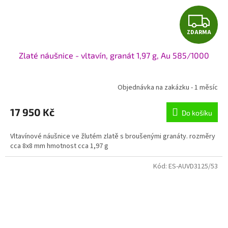
Z
ZDARMA
D
Zlaté náušnice - vltavín, granát 1,97 g, Au 585/1000
A
R
Objednávka na zakázku - 1 měsíc
M
17 950 Kč
Do košíku
A
Vltavínové náušnice ve žlutém zlatě s broušenými granáty. rozměry
cca 8x8 mm hmotnost cca 1,97 g
Kód:
ES-AUVD3125/53