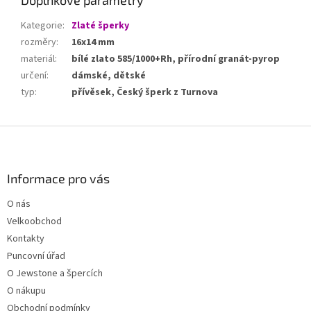
Doplňkové parametry
Kategorie
:
Zlaté šperky
rozměry
:
16x14 mm
materiál
:
bílé zlato 585/1000+Rh, přírodní granát-pyrop
určení
:
dámské, dětské
typ
:
přívěsek, Český šperk z Turnova
Z
á
p
a
Informace pro vás
t
O nás
í
Velkoobchod
Kontakty
Puncovní úřad
O Jewstone a špercích
O nákupu
Obchodní podmínky