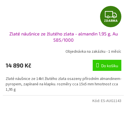
Z
ZDARMA
D
Zlaté náušnice ze žlutého zlata - almandin 1,95 g, Au
A
585/1000
R
Objednávka na zakázku - 1 měsíc
M
14 890 Kč
Do košíku
A
Zlaté náušnice ze 14kt žlutého zlata osazeny přírodním almandinem-
pyropem, zapínané na klapku. rozměry cca 15x5 mm hmotnost cca
1,95 g
Kód:
ES-AUG1143