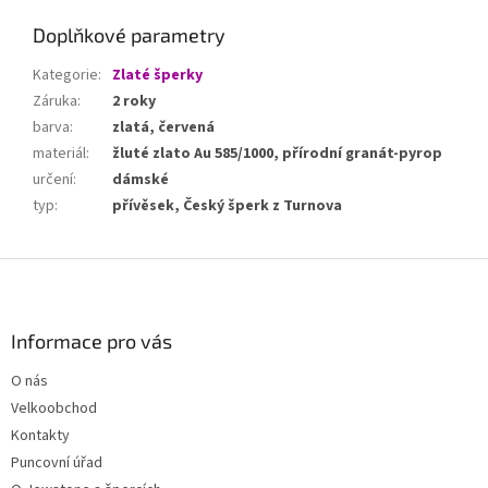
Doplňkové parametry
Kategorie
:
Zlaté šperky
Záruka
:
2 roky
barva
:
zlatá, červená
materiál
:
žluté zlato Au 585/1000, přírodní granát-pyrop
určení
:
dámské
typ
:
přívěsek, Český šperk z Turnova
Z
á
p
a
Informace pro vás
t
O nás
í
Velkoobchod
Kontakty
Puncovní úřad