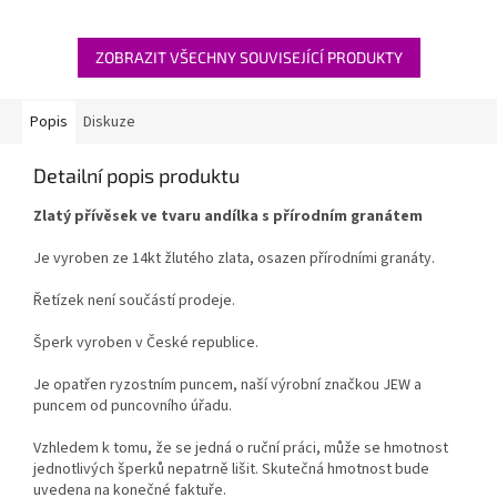
ZOBRAZIT VŠECHNY SOUVISEJÍCÍ PRODUKTY
Popis
Diskuze
Detailní popis produktu
Zlatý přívěsek ve tvaru andílka s přírodním granátem
Je vyroben ze 14kt žlutého zlata, osazen přírodními granáty.
Řetízek není součástí prodeje.
Šperk vyroben v České republice.
Je opatřen ryzostním puncem, naší výrobní značkou JEW a
puncem od puncovního úřadu.
Vzhledem k tomu, že se jedná o ruční práci, může se hmotnost
jednotlivých šperků nepatrně lišit. Skutečná hmotnost bude
uvedena na konečné faktuře.