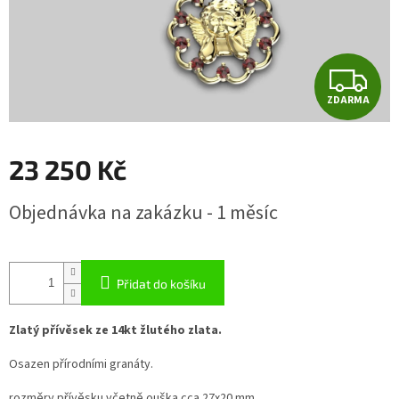
Z
ZDARMA
D
A
23 250 Kč
R
Měrná
Objednávka na zakázku - 1 měsíc
cena:
M
A
Přidat do košíku
Zlatý přívěsek ze 14kt žlutého zlata.
Osazen přírodními granáty.
rozměry přívěsku včetně ouška cca 27x20 mm