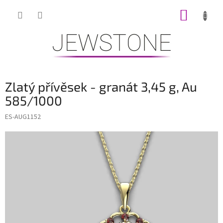
Přejít
NÁKUP
na
obsah
KOŠÍK
Zlatý přívěsek - granát 3,45 g, Au
585/1000
ES-AUG1152