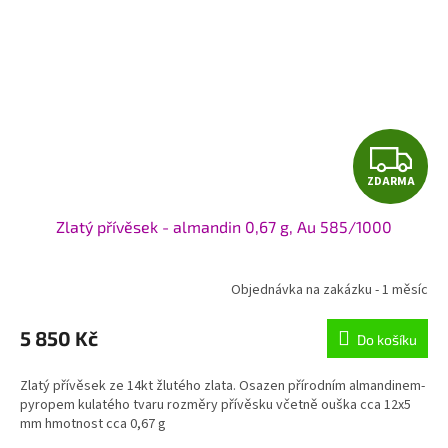
Z
ZDARMA
D
Zlatý přívěsek - almandin 0,67 g, Au 585/1000
A
R
Objednávka na zakázku - 1 měsíc
M
5 850 Kč
Do košíku
A
Zlatý přívěsek ze 14kt žlutého zlata. Osazen přírodním almandinem-
pyropem kulatého tvaru rozměry přívěsku včetně ouška cca 12x5
mm hmotnost cca 0,67 g