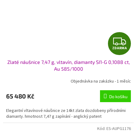
Z
ZDARMA
D
Zlaté náušnice 7,47 g, vltavín, diamanty SI1-G 0,1088 ct,
A
Au 585/1000
R
Objednávka na zakázku - 1 měsíc
M
65 480 Kč
Do košíku
A
Elegantní vltavínové náušnice ze 14kt zlata dozdobeny přírodními
diamanty. hmotnost 7,47 g zapínání - anglický patent
Kód:
ES-AUPG1176