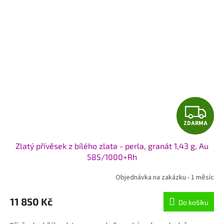
Z
ZDARMA
D
Zlatý přívěsek z bílého zlata - perla, granát 1,43 g, Au
A
585/1000+Rh
R
Objednávka na zakázku - 1 měsíc
M
11 850 Kč
Do košíku
A