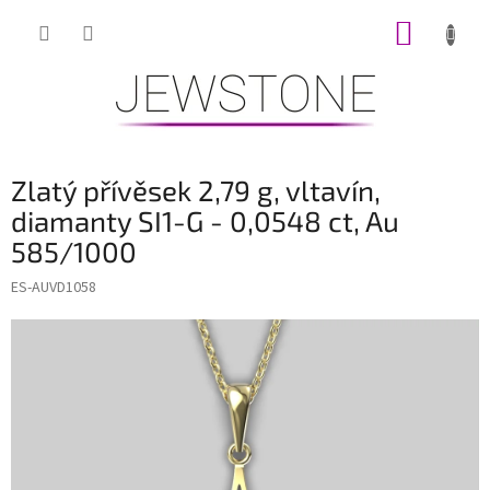
Přejít
NÁKUP
na
obsah
KOŠÍK
Zlatý přívěsek 2,79 g, vltavín,
diamanty SI1-G - 0,0548 ct, Au
585/1000
ES-AUVD1058