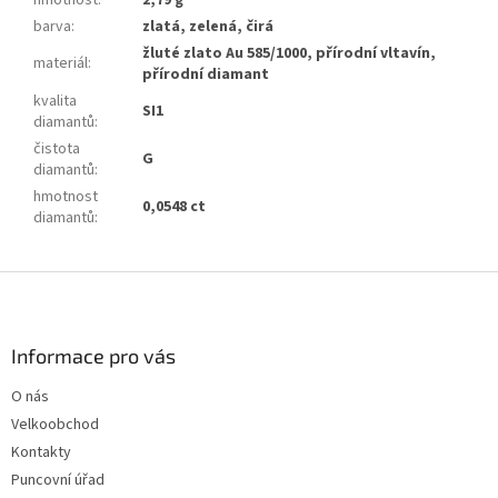
hmotnost
:
2,79 g
barva
:
zlatá, zelená, čirá
žluté zlato Au 585/1000, přírodní vltavín,
materiál
:
přírodní diamant
kvalita
SI1
diamantů
:
čistota
G
diamantů
:
hmotnost
0,0548 ct
diamantů
:
Z
á
p
a
Informace pro vás
t
O nás
í
Velkoobchod
Kontakty
Puncovní úřad