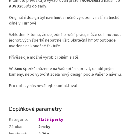
K tomuto přívěsku je vyvzorován prsten
AUVD3058
a náušnice
AUVD2058/1
do sady.
Originální design byl navrhnut a ručně vyroben v naší zlatnické
dílně v Turnově.
Vzhledem k tomu, že se jedná o ruční práci, může se hmotnost
jednotlivých šperků nepatrně lišit. Skutečná hmotnost bude
uvedena na konečné faktuře.
Přívěsek je možné vyrobit i bílém zlatě.
Většinu šperků můžeme na Vaše přání upravit, osadit jinými
kameny, nebo vytvořit zcela nový design podle Vašeho návrhu.
Pro dotazy nás neváhejte kontaktovat.
Doplňkové parametry
Kategorie
:
Zlaté šperky
Záruka
:
2 roky