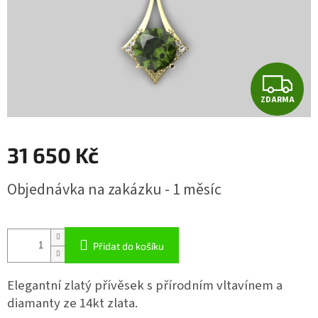
Z
ZDARMA
D
A
31 650 Kč
R
Měrná
Objednávka na zakázku - 1 měsíc
cena:
M
A
Přidat do košíku
Elegantní zlatý přívěsek s přírodním vltavínem a
diamanty ze 14kt zlata.