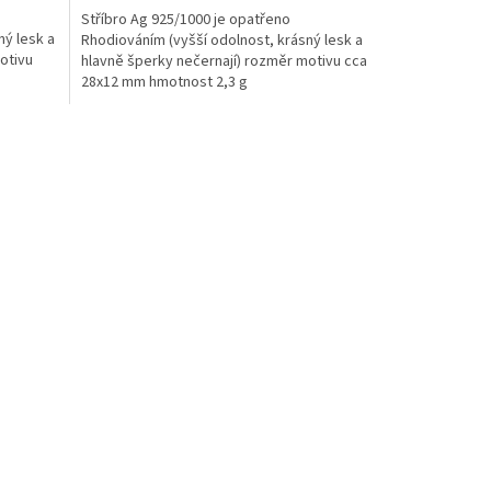
Stříbro Ag 925/1000 je opatřeno
ný lesk a
Rhodiováním (vyšší odolnost, krásný lesk a
otivu
hlavně šperky nečernají) rozměr motivu cca
28x12 mm hmotnost 2,3 g