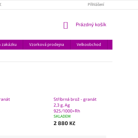
O JEWSTONE A ŠPERCÍCH
O NÁKUPU
OBCHODNÍ PODMÍNKY
Přihlášení
NÁKUPNÍ
Prázdný košík
KOŠÍK
a zakázku
Vzorková prodejna
Velkoobchod
Kontakty
granát
Stříbrná brož - granát
2,3 g, Ag
925/1000+Rh
SKLADEM
2 880 Kč