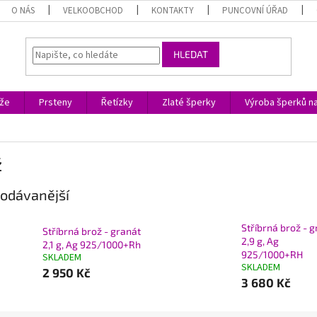
O NÁS
VELKOOBCHOD
KONTAKTY
PUNCOVNÍ ÚŘAD
HLEDAT
ože
Prsteny
Řetízky
Zlaté šperky
Výroba šperků n
ž
odávanější
Stříbrná brož - 
Stříbrná brož - granát
2,9 g, Ag
2,1 g, Ag 925/1000+Rh
925/1000+RH
SKLADEM
SKLADEM
2 950 Kč
3 680 Kč