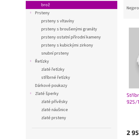
Ř
n
brož
a
e
Nejpro
Prsteny
z
l
e
prsteny s vltavíny
V
n
prsteny s broušenými granáty
ý
í
prsteny ostatní přírodní kameny
p
p
prsteny s kubickými zirkony
i
r
snubní prsteny
s
o
p
Řetízky
d
r
u
zlaté řetízky
o
k
stříbrné řetízky
d
t
Dárkové poukazy
u
ů
Zlaté šperky
Stříb
k
925/
zlaté přívěsky
t
ů
zlaté náušnice
zlaté prsteny
2 95