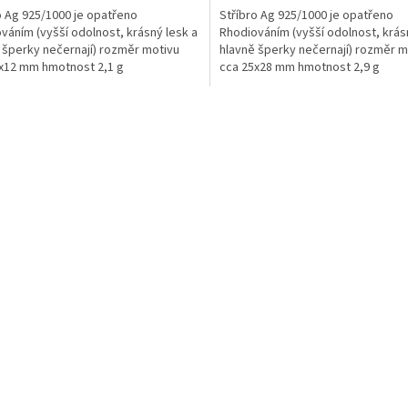
o Ag 925/1000 je opatřeno
Stříbro Ag 925/1000 je opatřeno
váním (vyšší odolnost, krásný lesk a
Rhodiováním (vyšší odolnost, krás
 šperky nečernají) rozměr motivu
hlavně šperky nečernají) rozměr m
x12 mm hmotnost 2,1 g
cca 25x28 mm hmotnost 2,9 g
O
v
l
á
d
a
c
í
p
r
v
k
y
v
ý
p
i
s