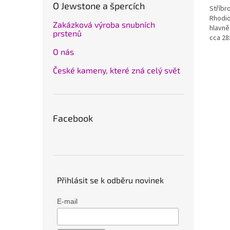
O Jewstone a špercích
Stříbr
Rhodio
Zakázková výroba snubních
hlavně
prstenů
cca 28
O nás
České kameny, které zná celý svět
Facebook
Přihlásit se k odběru novinek
E-mail