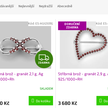
dávanější
Nejlevnější
Nejdražší
Abecedně
Kód:
ES-AGG5091
Kód:
ES
DORUČENÍ
ZDARMA
Z
ZDARMA
D
rná brož - granát 2,1 g, Ag
Stříbrná brož - granát 2,9 g,
A
1000+Rh
925/1000+RH
R
SKLADEM
M
Do košíku
Do
0 Kč
3 680 Kč
A