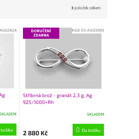
3
položek celkem
-AGG5624
Kód:
ES-AGG5093
DORUČENÍ
ZDARMA
 Ag
Stříbrná brož - granát 2,3 g, Ag
925/1000+Rh
SKLADEM
SKLADEM
 košíku
Do košíku
2 880 Kč