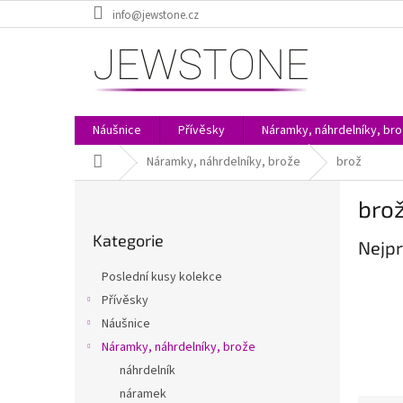
Přejít
info@jewstone.cz
na
obsah
Náušnice
Přívěsky
Náramky, náhrdelníky, br
Domů
Náramky, náhrdelníky, brože
brož
P
bro
o
Přeskočit
s
Kategorie
kategorie
Nejpr
t
r
Poslední kusy kolekce
a
Přívěsky
n
Náušnice
n
í
Náramky, náhrdelníky, brože
p
náhrdelník
a
náramek