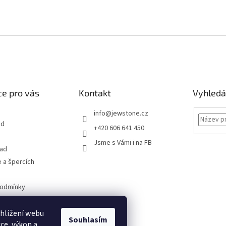
u
e pro vás
Kontakt
Vyhledá
info
@
jewstone.cz
od
+420 606 641 450
Jsme s Vámi i na FB
řad
 a špercích
podmínky
obních údajů
hlížení webu
Souhlasím
ce, výkon a