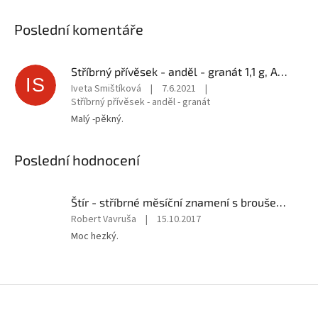
Poslední komentáře
Stříbrný přívěsek - anděl - granát 1,1 g, Ag 925/1000+Rh
IS
Iveta Smištíková
|
7.6.2021
|
Stříbrný přívěsek - anděl - granát
Malý -pěkný.
Poslední hodnocení
Štír - stříbrné měsíční znamení s broušeným granátem 2,2 g, Ag 925/1000+Rh
Hodnocení
Robert Vavruša
|
15.10.2017
produktu
Moc hezký.
je
5
z
5
Z
hvězdiček.
á