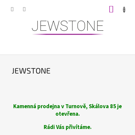
Přejít
NÁKUP
na
obsah
KOŠÍK
J
E
W
JEWSTONE
S
T
O
N
E
Kamenná prodejna v Turnově, Skálova 85 je
otevřena.
Rádi Vás přivítáme.