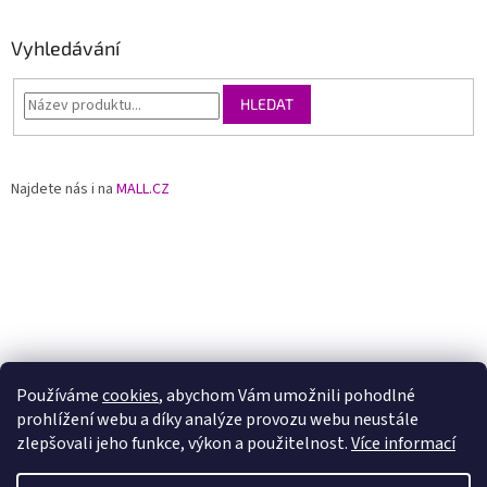
Vyhledávání
HLEDAT
Najdete nás i na
MALL.CZ
Používáme
cookies
, abychom Vám umožnili pohodlné
prohlížení webu a díky analýze provozu webu neustále
zlepšovali jeho funkce, výkon a použitelnost.
Více informací