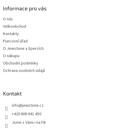
p
a
Informace pro vás
t
O nás
í
Velkoobchod
Kontakty
Puncovní úřad
O Jewstone a špercích
O nákupu
Obchodní podmínky
Ochrana osobních údajů
Kontakt
info
@
jewstone.cz
+420 606 641 450
Jsme s Vámi i na FB