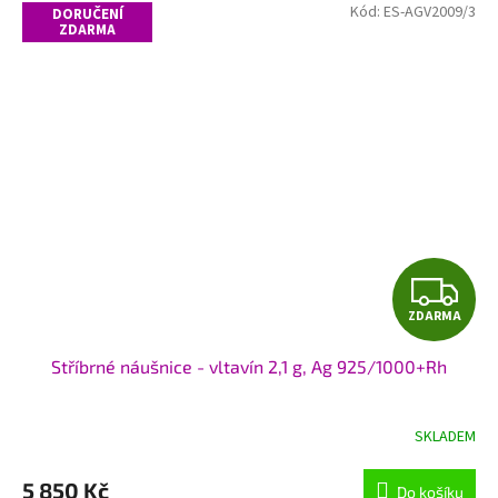
Kód:
ES-AGV2009/3
DORUČENÍ
ZDARMA
Z
ZDARMA
D
Stříbrné náušnice - vltavín 2,1 g, Ag 925/1000+Rh
A
R
SKLADEM
M
5 850 Kč
Do košíku