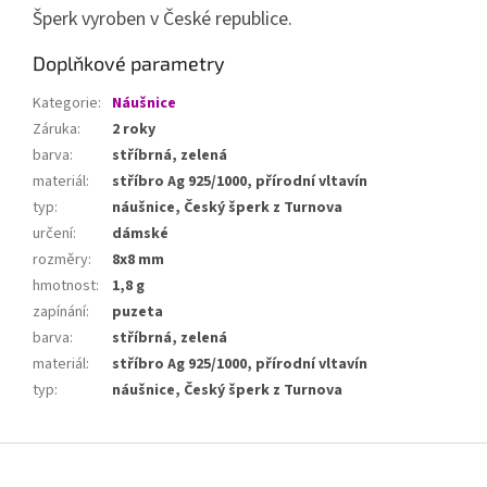
Šperk vyroben v České republice.
Doplňkové parametry
Kategorie
:
Náušnice
Záruka
:
2 roky
barva
:
stříbrná, zelená
materiál
:
stříbro Ag 925/1000, přírodní vltavín
typ
:
náušnice, Český šperk z Turnova
určení
:
dámské
rozměry
:
8x8 mm
hmotnost
:
1,8 g
zapínání
:
puzeta
barva
:
stříbrná, zelená
materiál
:
stříbro Ag 925/1000, přírodní vltavín
typ
:
náušnice, Český šperk z Turnova
Z
á