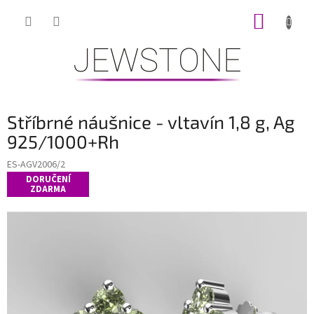
Přejít
NÁKUP
na
obsah
KOŠÍK
Stříbrné náušnice - vltavín 1,8 g, Ag
925/1000+Rh
ES-AGV2006/2
DORUČENÍ
ZDARMA