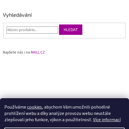
Vyhledávání
HLEDAT
Najdete nás i na
MALL.CZ
Používáme
cookies
, abychom Vám umožnili pohodlné
prohlížení webu a díky analýze provozu webu neustále
zlepšovali jeho funkce, výkon a použitelnost.
Více informací