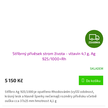
Z
ZDARMA
D
Stříbrný přívěsek strom života - vltavín 4,1 g, Ag
A
925/1000+Rh
R
SKLADEM
M
5 150 Kč
Do košíku
A
Stříbro Ag 925/1000 je opatřeno Rhodiováním (vyšší odolnost,
krásný lesk a hlavně šperky nečernají) rozměry přívěsku včetně
ouška cca 37x25 mm hmotnost 4,1 g