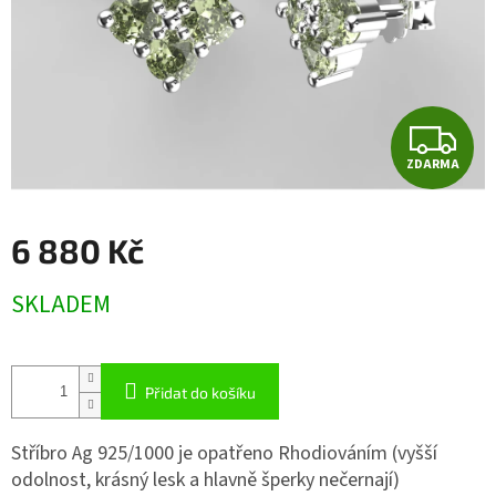
Z
ZDARMA
D
A
6 880 Kč
R
Měrná
SKLADEM
cena:
M
A
Přidat do košíku
Stříbro Ag 925/1000 je opatřeno Rhodiováním (vyšší
odolnost, krásný lesk a hlavně šperky nečernají)