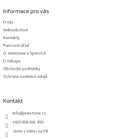
p
a
Informace pro vás
t
O nás
í
Velkoobchod
Kontakty
Puncovní úřad
O Jewstone a špercích
O nákupu
Obchodní podmínky
Ochrana osobních údajů
Kontakt
info
@
jewstone.cz
+420 606 641 450
Jsme s Vámi i na FB