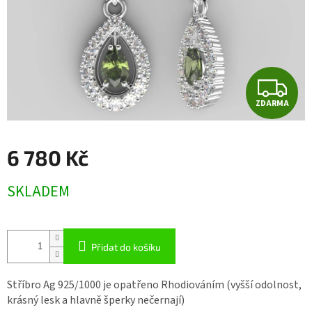
Z
ZDARMA
D
A
6 780 Kč
R
Měrná
SKLADEM
cena:
M
A
Přidat do košíku
Stříbro Ag 925/1000 je opatřeno Rhodiováním (vyšší odolnost,
krásný lesk a hlavně šperky nečernají)