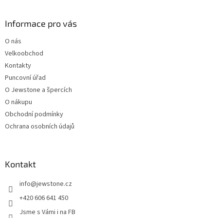
á
p
a
Informace pro vás
t
O nás
í
Velkoobchod
Kontakty
Puncovní úřad
O Jewstone a špercích
O nákupu
Obchodní podmínky
Ochrana osobních údajů
Kontakt
info
@
jewstone.cz
+420 606 641 450
Jsme s Vámi i na FB