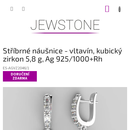
Přejít
NÁKUP
na
obsah
KOŠÍK
Stříbrné náušnice - vltavín, kubický
zirkon 5,8 g, Ag 925/1000+Rh
ES-AGVZ2046/1
DORUČENÍ
ZDARMA