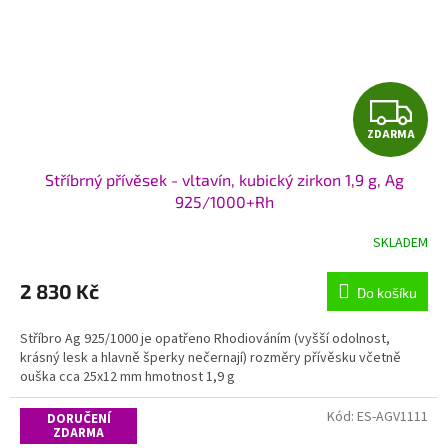
Z
ZDARMA
D
Stříbrný přívěsek - vltavín, kubický zirkon 1,9 g, Ag
A
925/1000+Rh
R
SKLADEM
M
2 830 Kč
Do košíku
A
Stříbro Ag 925/1000 je opatřeno Rhodiováním (vyšší odolnost,
krásný lesk a hlavně šperky nečernají) rozměry přívěsku včetně
ouška cca 25x12 mm hmotnost 1,9 g
Kód:
ES-AGV1111
DORUČENÍ
ZDARMA