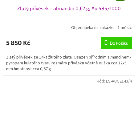
D
Zlatý přívěsek - almandin 0,67 g, Au 585/1000
A
R
Objednávka na zakázku - 1 měsíc
M
5 850 Kč
Do košíku
A
Zlatý přívěsek ze 14kt žlutého zlata. Osazen přírodním almandinem-
pyropem kulatého tvaru rozměry přívěsku včetně ouška cca 12x5
mm hmotnost cca 0,67 g
Kód:
ES-AUG2143/4