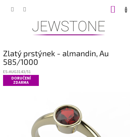
Přejít
NÁKUP
na
obsah
KOŠÍK
Zlatý prstýnek - almandin, Au
585/1000
ES-AUG3143/51
DORUČENÍ
ZDARMA