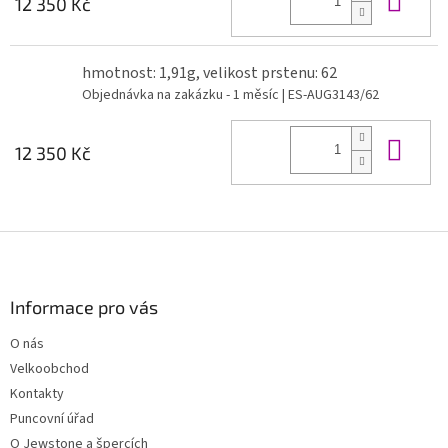
12 350 Kč
hmotnost: 1,91g, velikost prstenu: 62
Objednávka na zakázku - 1 měsíc
| ES-AUG3143/62
Do 
12 350 Kč
Z
á
p
a
Informace pro vás
t
O nás
í
Velkoobchod
Kontakty
Puncovní úřad
O Jewstone a špercích