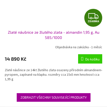
Z
ZDARMA
D
Zlaté náušnice ze žlutého zlata - almandin 1,95 g, Au
A
585/1000
R
Objednávka na zakázku - 1 měsíc
M
14 890 Kč
Do košíku
A
Zlaté náušnice ze 14kt žlutého zlata osazeny přírodním almandinem-
pyropem, zapínané na klapku. rozměry cca 15x5 mm hmotnost cca
1,95 g
ZOBRAZIT VŠECHNY SOUVISEJÍCÍ PRODUKTY