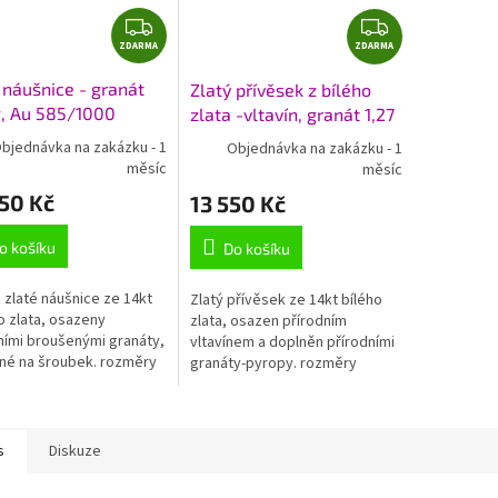
Z
Z
ZDARMA
D
ZDARMA
D
A
A
 náušnice - granát
Zlatý přívěsek z bílého
R
R
g, Au 585/1000
zlata -vltavín, granát 1,27
M
M
g, Au 585/1000+Rh
bjednávka na zakázku - 1
Objednávka na zakázku - 1
A
A
měsíc
měsíc
50 Kč
13 550 Kč
o košíku
Do košíku
zlaté náušnice ze 14kt
Zlatý přívěsek ze 14kt bílého
o zlata, osazeny
zlata, osazen přírodním
ními broušenými granáty,
vltavínem a doplněn přírodními
né na šroubek. rozměry
granáty-pyropy. rozměry
c cca 14x9 mm hmotnost
včetně ouška cca 18x9 mm
hmotnost 1,27 g
s
Diskuze