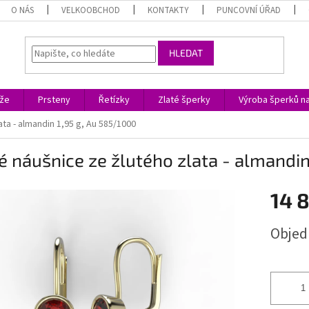
O NÁS
VELKOOBCHOD
KONTAKTY
PUNCOVNÍ ÚŘAD
HLEDAT
ože
Prsteny
Řetízky
Zlaté šperky
Výroba šperků n
ata - almandin 1,95 g, Au 585/1000
é náušnice ze žlutého zlata - almandin
14 
Měrná
Objed
cena: