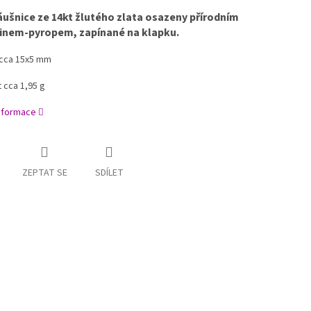
áušnice ze 14kt žlutého zlata osazeny přírodním
nem-pyropem, zapínané na klapku.
cca 15x5 mm
 cca 1,95 g
informace
ZEPTAT SE
SDÍLET