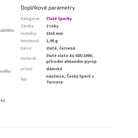
Doplňkové parametry
Kategorie
:
Zlaté šperky
Záruka
:
2 roky
kulatého
rozměry
:
15x5 mm
hmotnost
:
1,95 g
barva
:
zlatá, červená
žluté zlato Au 585/1000,
materiál
:
přírodní almandin-pyrop
určení
:
dámské
ovního
náušnice, Český šperk z
typ
:
Turnova
rků