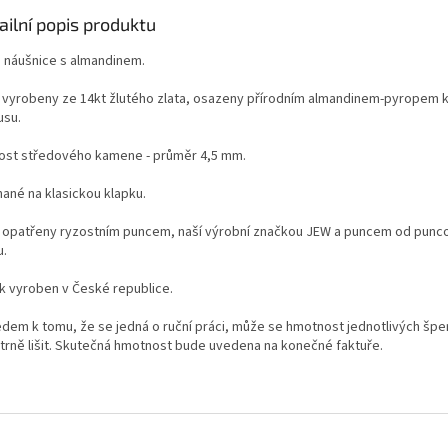
ailní popis produktu
é náušnice s almandinem.
 vyrobeny ze 14kt žlutého zlata, osazeny přírodním almandinem-pyropem 
usu.
kost středového kamene - průměr 4,5 mm.
nané na klasickou klapku.
 opatřeny ryzostním puncem, naší výrobní značkou JEW a puncem od punc
u.
k vyroben v České republice.
edem k tomu, že se jedná o ruční práci, může se hmotnost jednotlivých špe
trně lišit. Skutečná hmotnost bude uvedena na konečné faktuře.