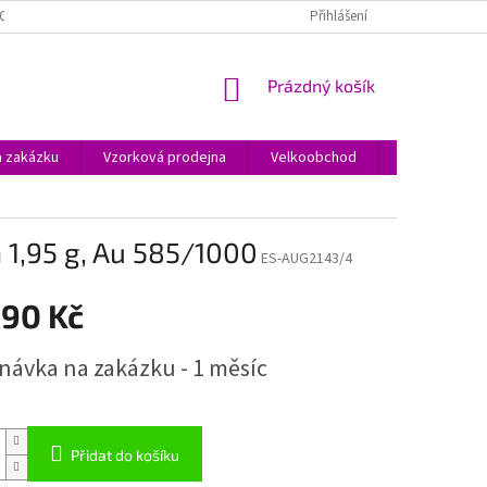
O JEWSTONE A ŠPERCÍCH
O NÁKUPU
OBCHODNÍ PODMÍNKY
Přihlášení
NÁKUPNÍ
Prázdný košík
KOŠÍK
a zakázku
Vzorková prodejna
Velkoobchod
Kontakty
 1,95 g, Au 585/1000
ES-AUG2143/4
890 Kč
návka na zakázku - 1 měsíc
Přidat do košíku