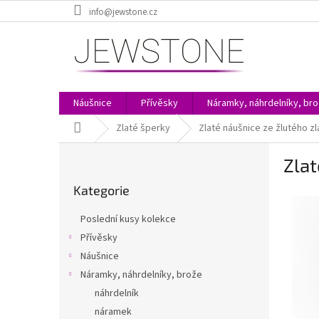
Přejít
info@jewstone.cz
na
obsah
Náušnice
Přívěsky
Náramky, náhrdelníky, br
Domů
Zlaté šperky
Zlaté náušnice ze žlutého zl
P
Zlat
o
Přeskočit
s
Kategorie
kategorie
t
r
Poslední kusy kolekce
a
Přívěsky
n
Náušnice
n
í
Náramky, náhrdelníky, brože
p
náhrdelník
a
náramek