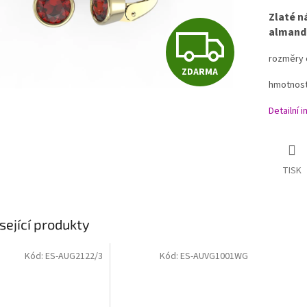
Zlaté n
Z
almandi
rozměry 
ZDARMA
D
hmotnost
Detailní 
A
TISK
R
M
sející produkty
Kód:
ES-AUG2122/3
Kód:
ES-AUVG1001WG
A