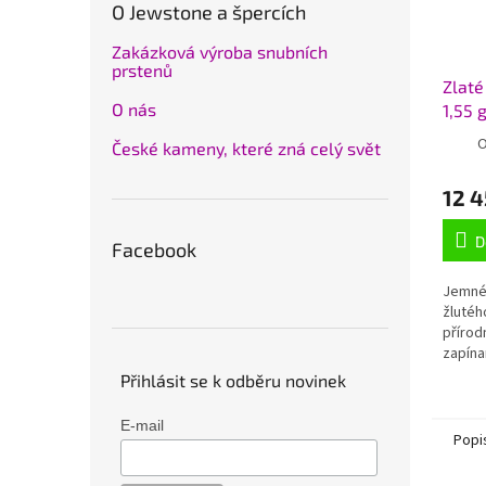
O Jewstone a špercích
Zakázková výroba snubních
prstenů
Zlaté
O nás
1,55 
O
České kameny, které zná celý svět
12 4
D
Facebook
Jemné 
žlutéh
přírod
zapína
náušni
Přihlásit se k odběru novinek
1,55 g
E-mail
Popi