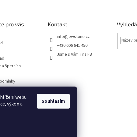
e pro vás
Kontakt
Vyhledá
info
@
jewstone.cz
od
+420 606 641 450
Jsme s Vámi i na FB
řad
 a špercích
podmínky
obních údajů
hlížení webu
Souhlasím
ce, výkon a
 i na
MALL.CZ