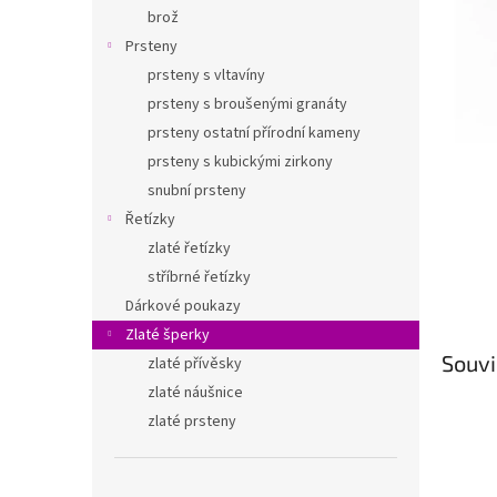
n
brož
e
Prsteny
l
prsteny s vltavíny
prsteny s broušenými granáty
prsteny ostatní přírodní kameny
prsteny s kubickými zirkony
snubní prsteny
Řetízky
zlaté řetízky
stříbrné řetízky
Dárkové poukazy
Zlaté šperky
Souvi
zlaté přívěsky
zlaté náušnice
zlaté prsteny