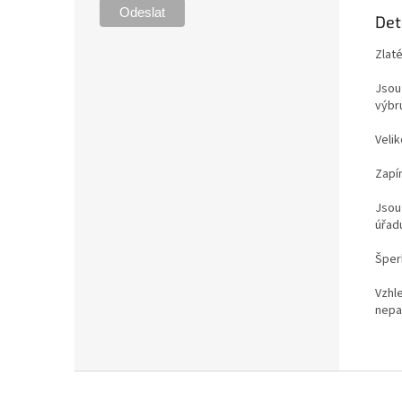
Det
Zlat
Jsou
výbr
Veli
Zapí
Jsou
úřad
Šper
Vzhl
nepa
Z
á