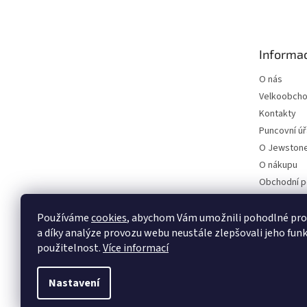
p
a
t
Informac
í
O nás
Velkoobch
Kontakty
Puncovní ú
O Jewstone
O nákupu
Obchodní 
Ochrana os
Používáme
cookies
, abychom Vám umožnili pohodlné pro
a díky analýze provozu webu neustále zlepšovali jeho funk
Najdete nás
použitelnost.
Více informací
Nastavení