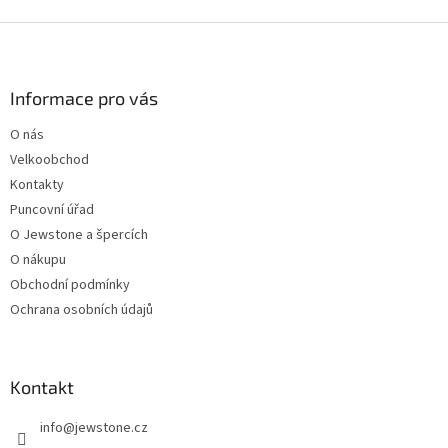
Z
á
p
a
Informace pro vás
t
O nás
í
Velkoobchod
Kontakty
Puncovní úřad
O Jewstone a špercích
O nákupu
Obchodní podmínky
Ochrana osobních údajů
Kontakt
info
@
jewstone.cz