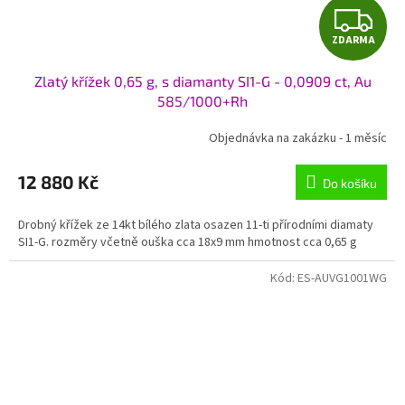
Z
ZDARMA
D
Zlatý křížek 0,65 g, s diamanty SI1-G - 0,0909 ct, Au
A
585/1000+Rh
R
Objednávka na zakázku - 1 měsíc
M
12 880 Kč
Do košíku
A
Drobný křížek ze 14kt bílého zlata osazen 11-ti přírodními diamaty
SI1-G. rozměry včetně ouška cca 18x9 mm hmotnost cca 0,65 g
Kód:
ES-AUVG1001WG