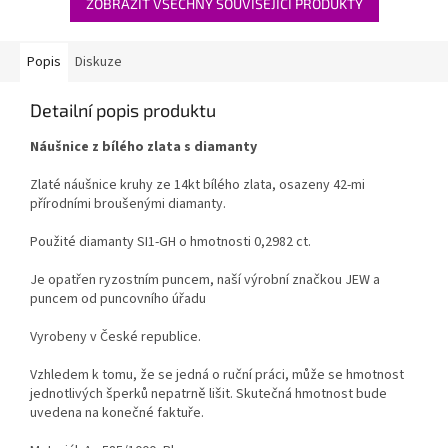
ZOBRAZIT VŠECHNY SOUVISEJÍCÍ PRODUKTY
Popis
Diskuze
Detailní popis produktu
Náušnice z bílého zlata s diamanty
Zlaté náušnice kruhy ze 14kt bílého zlata, osazeny 42-mi
přírodními broušenými diamanty.
Použité diamanty SI1-GH o hmotnosti 0,2982 ct.
Je opatřen ryzostním puncem, naší výrobní značkou JEW a
puncem od puncovního úřadu
Vyrobeny v České republice.
Vzhledem k tomu, že se jedná o ruční práci, může se hmotnost
jednotlivých šperků nepatrně lišit. Skutečná hmotnost bude
uvedena na konečné faktuře.