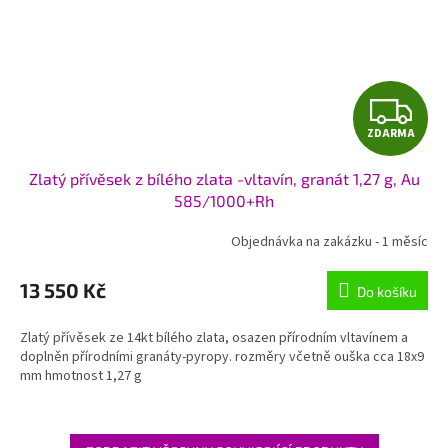
Z
ZDARMA
D
Zlatý přívěsek z bílého zlata -vltavín, granát 1,27 g, Au
A
585/1000+Rh
R
Objednávka na zakázku - 1 měsíc
M
13 550 Kč
Do košíku
A
Zlatý přívěsek ze 14kt bílého zlata, osazen přírodním vltavínem a
doplněn přírodními granáty-pyropy. rozměry včetně ouška cca 18x9
mm hmotnost 1,27 g