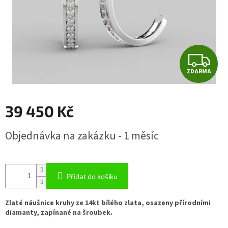
Z
ZDARMA
D
A
39 450 Kč
R
Měrná
Objednávka na zakázku - 1 měsíc
cena:
M
A
Přidat do košíku
Zlaté náušnice kruhy ze 14kt bílého zlata, osazeny přírodními
diamanty, zapínané na šroubek.