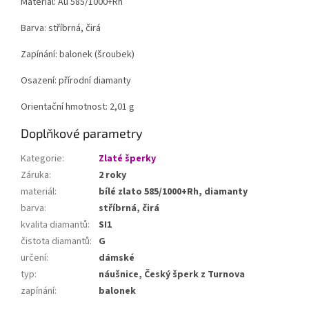
Materiál: Au 585/1000+Rh
Barva: stříbrná, čirá
Zapínání: balonek (šroubek)
Osazení: přírodní diamanty
Orientační hmotnost: 2,01
g
Doplňkové parametry
Kategorie
:
Zlaté šperky
Záruka
:
2 roky
materiál
:
bílé zlato 585/1000+Rh, diamanty
barva
:
stříbrná, čirá
kvalita diamantů
:
SI1
čistota diamantů
:
G
určení
:
dámské
typ
:
náušnice, Český šperk z Turnova
zapínání
:
balonek