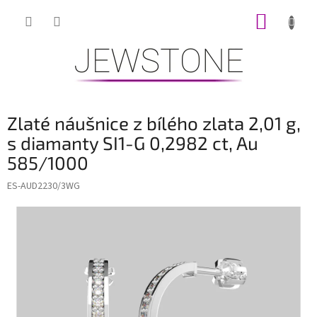
Přejít
NÁKUP
na
obsah
KOŠÍK
Zlaté náušnice z bílého zlata 2,01 g,
s diamanty SI1-G 0,2982 ct, Au
585/1000
ES-AUD2230/3WG