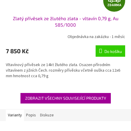
ZDARMA
D
Zlatý přívěsek ze žlutého zlata - vltavín 0,79 g, Au
A
585/1000
R
Objednávka na zakázku - 1 měsíc
M
7 850 Kč
Do košíku
A
Vltavínový přívěsek ze 14kt žlutého zlata. Osazen přírodním
vltavínem z jižních Čech. rozměry přívěsku včetně ouška cca 12x6
mm hmotnost cca 0,79 g
ZOBRAZIT VŠECHNY SOUVISEJÍCÍ PRODUKTY
Varianty
Popis
Diskuze