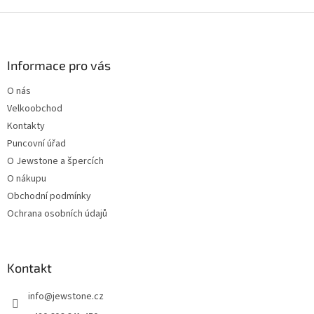
Z
á
p
a
Informace pro vás
t
O nás
í
Velkoobchod
Kontakty
Puncovní úřad
O Jewstone a špercích
O nákupu
Obchodní podmínky
Ochrana osobních údajů
Kontakt
info
@
jewstone.cz