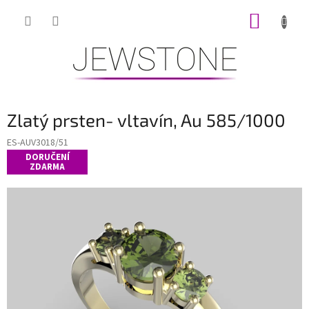
Přejít
NÁKUP
na
obsah
KOŠÍK
Zlatý prsten- vltavín, Au 585/1000
ES-AUV3018/51
DORUČENÍ
ZDARMA