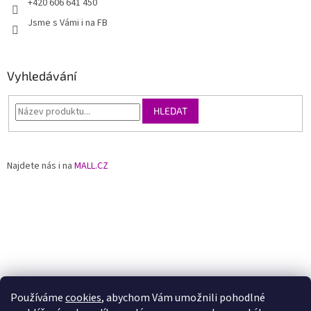
+420 606 641 450
Jsme s Vámi i na FB
Vyhledávání
HLEDAT
Najdete nás i na
MALL.CZ
Používáme
cookies
, abychom Vám umožnili pohodlné