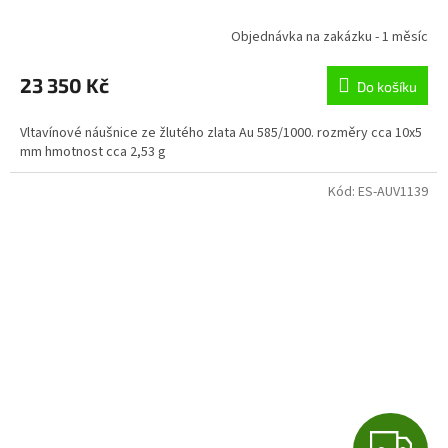
R
Objednávka na zakázku - 1 měsíc
M
23 350 Kč
Do košíku
A
Vltavínové náušnice ze žlutého zlata Au 585/1000. rozměry cca 10x5
mm hmotnost cca 2,53 g
Kód:
ES-AUV1139
Z