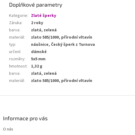
Doplňkové parametry
Kategorie
:
Zlaté šperky
Záruka
:
2 roky
barva
:
zlatá, zelená
materiál
:
zlato 585/1000, přírodní vltavín
typ
:
náušnice, Český šperk z Turnova
určení
:
dámské
rozměry
:
5x5 mm
hmotnost
:
1,32 g
barva
:
zlatá, zelená
materiál
:
zlato 585/1000, přírodní vltavín
Z
á
p
a
Informace pro vás
t
O nás
í