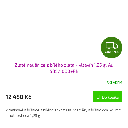
Z
ZDARMA
D
Zlaté náušnice z bílého zlata - vltavín 1,25 g, Au
A
585/1000+Rh
R
SKLADEM
M
12 450 Kč
Do košíku
A
Vltavínové náušnice z bílého 14kt zlata. rozměry náušnic cca 5x5 mm
hmotnost cca 1,25 g