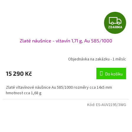
Z
ZDARMA
D
Zlaté náušnice - vltavín 1,71 g, Au 585/1000
A
R
Objednávka na zakázku - 1 měsíc
M
15 290 Kč
Do košíku
A
Zlaté vltavínové náušnice Au 585/1000 rozměry cca 14x5 mm
hmotnost cca 1,68 g
Kód:
ES-AUV2195/3WG