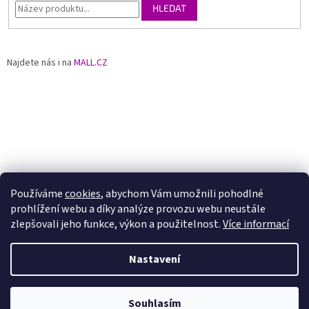
HLEDAT
Najdete nás i na
MALL.CZ
Používáme
cookies
, abychom Vám umožnili pohodlné
prohlížení webu a díky analýze provozu webu neustále
zlepšovali jeho funkce, výkon a použitelnost.
Více informací
Nastavení
Vytvořil Shoptet
Souhlasím
Copyright 2026
JEWSTONE
. Všechna práva vyhrazena.