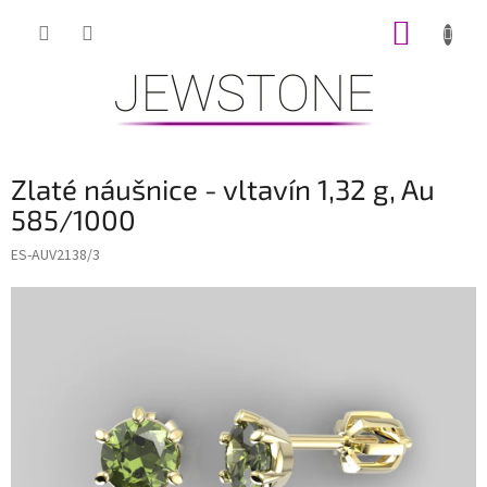
Přejít
NÁKUP
na
obsah
KOŠÍK
Zlaté náušnice - vltavín 1,32 g, Au
585/1000
ES-AUV2138/3