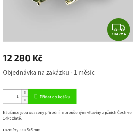
Z
ZDARMA
D
A
12 280 Kč
R
Měrná
Objednávka na zakázku - 1 měsíc
cena:
M
A
Přidat do košíku
Náušnice jsou osazeny přírodními broušenými vltavíny z jižních Čech ve
14kt zlatě.
rozměry cca 5x5 mm