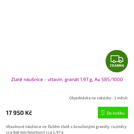
Z
ZDARMA
D
Zlaté náušnice - vltavín, granát 1,97 g, Au 585/1000
A
R
Objednávka na zakázku - 1 měsíc
M
17 950 Kč
Do košíku
A
Vltavínové náušnice ve žlutém zlatě s broušenými granáty. rozměry
cca 8x8 mm hmotnost cca 1,97 g