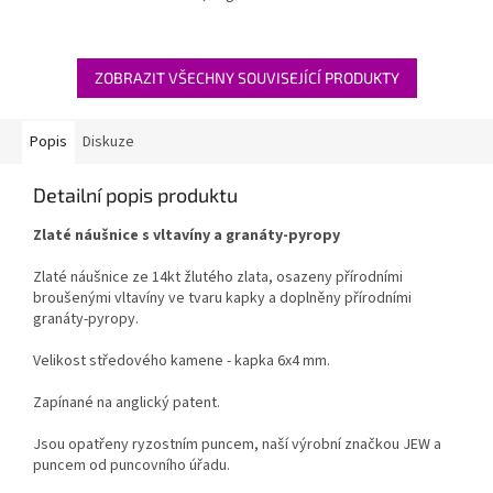
ZOBRAZIT VŠECHNY SOUVISEJÍCÍ PRODUKTY
Popis
Diskuze
Detailní popis produktu
Zlaté náušnice s vltavíny a granáty-pyropy
Zlaté náušnice ze 14kt žlutého zlata, osazeny přírodními
broušenými vltavíny ve tvaru kapky a doplněny přírodními
granáty-pyropy.
Velikost středového kamene - kapka 6x4 mm.
Zapínané na anglický patent.
Jsou opatřeny ryzostním puncem, naší výrobní značkou JEW a
puncem od puncovního úřadu.