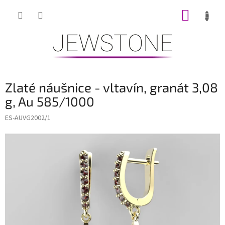
Přejít
NÁKUP
na
obsah
KOŠÍK
Zlaté náušnice - vltavín, granát 3,08
g, Au 585/1000
ES-AUVG2002/1