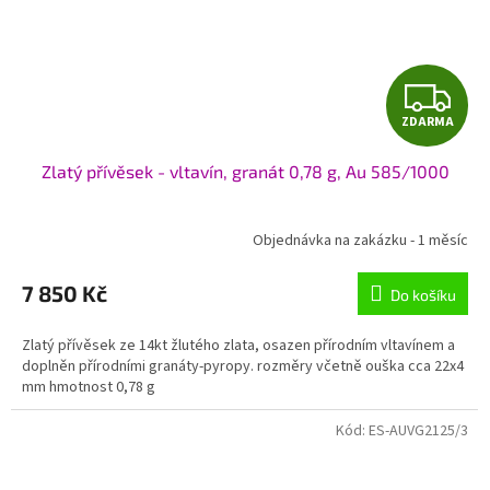
Z
ZDARMA
D
Zlatý přívěsek - vltavín, granát 0,78 g, Au 585/1000
A
R
Objednávka na zakázku - 1 měsíc
M
7 850 Kč
Do košíku
A
Zlatý přívěsek ze 14kt žlutého zlata, osazen přírodním vltavínem a
doplněn přírodními granáty-pyropy. rozměry včetně ouška cca 22x4
mm hmotnost 0,78 g
Kód:
ES-AUVG2125/3