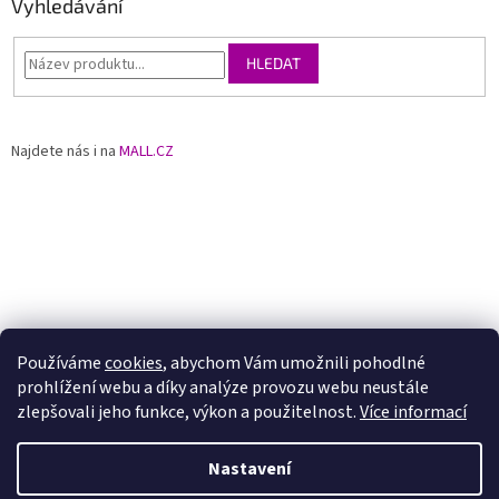
Vyhledávání
HLEDAT
Najdete nás i na
MALL.CZ
Používáme
cookies
, abychom Vám umožnili pohodlné
prohlížení webu a díky analýze provozu webu neustále
zlepšovali jeho funkce, výkon a použitelnost.
Více informací
Nastavení
Vytvořil Shoptet