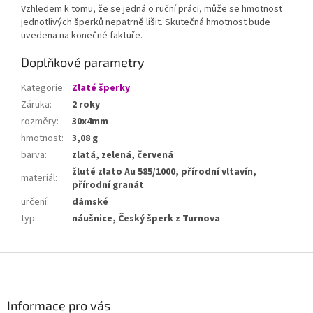
Vzhledem k tomu, že se jedná o ruční práci, může se hmotnost
jednotlivých šperků nepatrně lišit. Skutečná hmotnost bude
uvedena na konečné faktuře.
Doplňkové parametry
Kategorie
:
Zlaté šperky
Záruka
:
2 roky
rozměry
:
30x4mm
hmotnost
:
3,08 g
barva
:
zlatá, zelená, červená
žluté zlato Au 585/1000, přírodní vltavín,
materiál
:
přírodní granát
určení
:
dámské
typ
:
náušnice, Český šperk z Turnova
Z
á
p
a
Informace pro vás