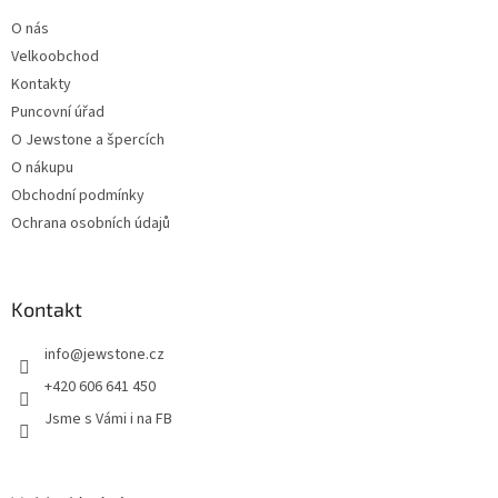
t
O nás
í
Velkoobchod
Kontakty
Puncovní úřad
O Jewstone a špercích
O nákupu
Obchodní podmínky
Ochrana osobních údajů
Kontakt
info
@
jewstone.cz
+420 606 641 450
Jsme s Vámi i na FB