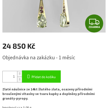
Z
ZDARMA
D
A
24 850 Kč
R
Měrná
Objednávka na zakázku - 1 měsíc
cena:
M
A
Přidat do košíku
Zlaté náušnice ze 14kt žlutého zlata, osazeny přírodními
broušenými vltavíny ve tvaru kapky a doplněny přírodními
granáty-pyropy.
hmotnost cca 3,08 g