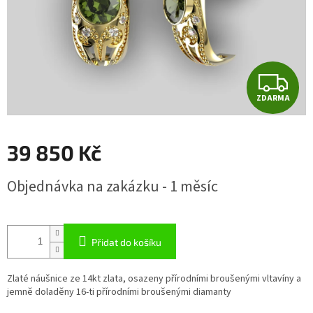
Z
ZDARMA
D
A
39 850 Kč
R
Měrná
Objednávka na zakázku - 1 měsíc
cena:
M
A
Přidat do košíku
Zlaté náušnice ze 14kt zlata, osazeny přírodními broušenými vltavíny a
jemně doladěny 16-ti přírodními broušenými diamanty