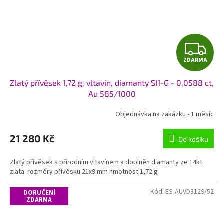
Z
ZDARMA
D
Zlatý přívěsek 1,72 g, vltavín, diamanty SI1-G - 0,0588 ct,
A
Au 585/1000
R
Objednávka na zakázku - 1 měsíc
M
21 280 Kč
Do košíku
A
Zlatý přívěsek s přírodním vltavínem a doplněn diamanty ze 14kt
zlata. rozměry přívěsku 21x9 mm hmotnost 1,72 g
Kód:
ES-AUVD3129/52
DORUČENÍ
ZDARMA