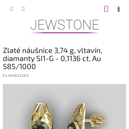
Přejít
NÁKUP
na
obsah
KOŠÍK
Zlaté náušnice 3,74 g, vltavín,
diamanty SI1-G - 0,1136 ct, Au
585/1000
ES-AUVD2129/3