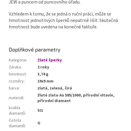
JEW a puncem od puncovního úřadu.
Vzhledem k tomu, že se jedná o ruční práci, může se
hmotnost jednotlivých šperků nepatrně lišit. Skutečná
hmotnost bude uvedena na konečné faktuře.
Doplňkové parametry
Kategorie
:
Zlaté šperky
Záruka
:
2 roky
hmotnost
:
3,74 g
rozměry
:
19x9 mm
barva
:
zlatá, zelená, čirá
žluté zlato Au 585/1000, přírodní vltavín,
materiál
:
přírodní diamant
kvalita
SI1
diamantů
:
čistota
G
diamantů
: