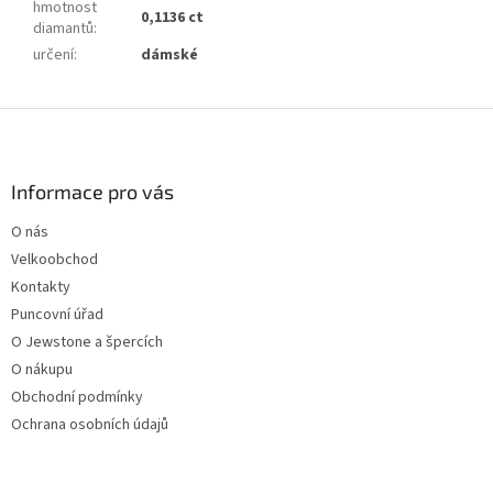
hmotnost
0,1136 ct
diamantů
:
určení
:
dámské
Z
á
p
a
Informace pro vás
t
O nás
í
Velkoobchod
Kontakty
Puncovní úřad
O Jewstone a špercích
O nákupu
Obchodní podmínky
Ochrana osobních údajů