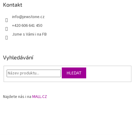
Kontakt
info
@
jewstone.cz
+420 606 641 450
Jsme s Vámi i na FB
Vyhledávání
HLEDAT
Najdete nás i na
MALL.CZ