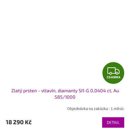
Z
ZDARMA
D
Zlatý prsten - vltavín, diamanty SI1-G 0,0404 ct, Au
A
585/1000
R
Objednávka na zakázku - 1 měsíc
M
18 290 Kč
DETAIL