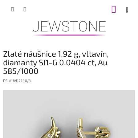
Přejít
NÁKUP
na
obsah
KOŠÍK
Zlaté náušnice 1,92 g, vltavín,
diamanty SI1-G 0,0404 ct, Au
585/1000
ES-AUVD2118/3