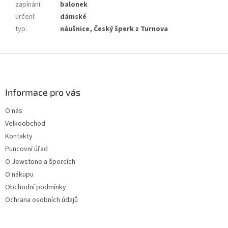
zapínání
:
balonek
určení
:
dámské
typ
:
náušnice, Český šperk z Turnova
Z
á
p
a
Informace pro vás
t
O nás
í
Velkoobchod
Kontakty
Puncovní úřad
O Jewstone a špercích
O nákupu
Obchodní podmínky
Ochrana osobních údajů