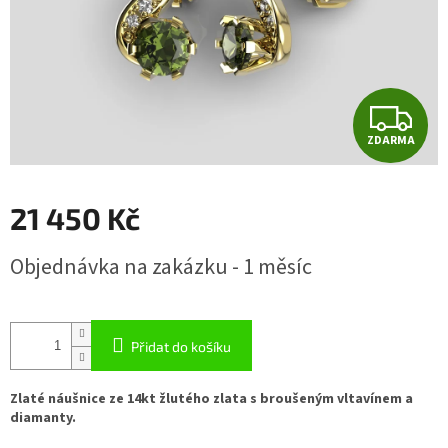
Z
ZDARMA
D
A
21 450 Kč
R
Měrná
Objednávka na zakázku - 1 měsíc
cena:
M
A
Přidat do košíku
Zlaté náušnice ze 14kt žlutého zlata s broušeným vltavínem a
diamanty.