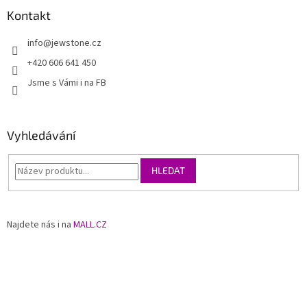
Kontakt
info
@
jewstone.cz
+420 606 641 450
Jsme s Vámi i na FB
Vyhledávání
HLEDAT
Najdete nás i na
MALL.CZ