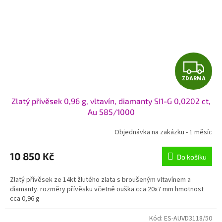
Z
ZDARMA
D
Zlatý přívěsek 0,96 g, vltavín, diamanty SI1-G 0,0202 ct,
A
Au 585/1000
R
Objednávka na zakázku - 1 měsíc
M
10 850 Kč
Do košíku
A
Zlatý přívěsek ze 14kt žlutého zlata s broušeným vltavínem a
diamanty. rozměry přívěsku včetně ouška cca 20x7 mm hmotnost
cca 0,96 g
Kód:
ES-AUVD3118/50