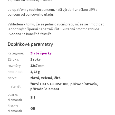
Zapínaní na balonek, šroubek.
Je opatřen ryzostním puncem, naší výrobní značkou JEW a
puncem od puncovního úřadu.
Vzhledem k tomu, že se jedná o ruční práci, může se hmotnost
jednotlivých šperků nepatrně lišit. Skutečná hmotnost bude
uvedena na konečné faktuře.
Doplňkové parametry
Kategorie
:
Zlaté šperky
Záruka
:
2 roky
rozměry
:
12x7 mm
hmotnost
:
1,92 g
barva
:
zlatá, zelená, čirá
žluté zlato Au 585/1000, přírodní vltavín,
materiál
:
přírodní diamant
kvalita
SI1
diamantů
:
čistota
GH
diamantů
: