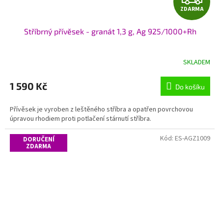
ZDARMA
D
Stříbrný přívěsek - granát 1,3 g, Ag 925/1000+Rh
A
R
SKLADEM
M
1 590 Kč
Do košíku
A
Přívěsek je vyroben z leštěného stříbra a opatřen povrchovou
úpravou rhodiem proti potlačení stárnutí stříbra.
Kód:
ES-AGZ1009
DORUČENÍ
ZDARMA