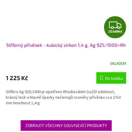
Z
ZDARMA
D
Stříbrný přívěsek - kubický zirkon 1,4 g, Ag 925/1000+Rh
A
R
SKLADEM
M
1 225 Kč
Do košíku
A
Stříbro Ag 925/1000 je opatřeno Rhodiováním (vyšší odolnost,
krásný lesk a hlavně šperky nečernají) rozměry přívěsku cca 27x3
mm hmotnost 1,4 g
ZOBRAZIT VŠECHNY SOUVISEJÍCÍ PRODUKTY