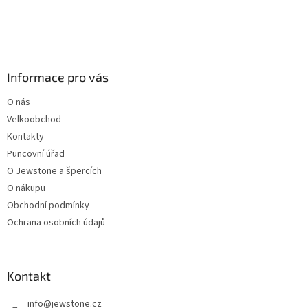
Z
á
p
a
Informace pro vás
t
O nás
í
Velkoobchod
Kontakty
Puncovní úřad
O Jewstone a špercích
O nákupu
Obchodní podmínky
Ochrana osobních údajů
Kontakt
info
@
jewstone.cz