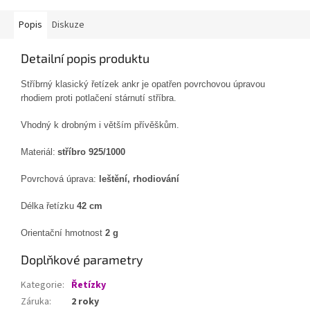
Popis
Diskuze
Detailní popis produktu
Stříbrný klasický řetízek ankr je opatřen povrchovou úpravou
rhodiem proti potlačení stárnutí stříbra.
Vhodný k drobným i větším přívěškům.
Materiál:
stříbro 925/1000
Povrchová úprava:
leštění, rhodiování
Délka řetízku
42 cm
Orientační hmotnost
2 g
Doplňkové parametry
Kategorie
:
Řetízky
Záruka
:
2 roky