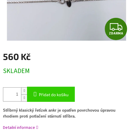
Z
ZDARMA
D
A
560 Kč
R
Měrná
SKLADEM
cena:
M
A
Přidat do košíku
Stříbrný klasický řetízek ankr je opatřen povrchovou úpravou
rhodiem proti potlačení stárnutí stříbra.
Detailní informace