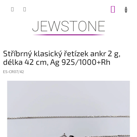
Přejít
NÁKUP
na
obsah
KOŠÍK
Stříbrný klasický řetízek ankr 2 g,
délka 42 cm, Ag 925/1000+Rh
ES-CR07/42