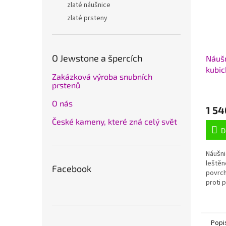
zlaté náušnice
zlaté prsteny
O Jewstone a špercích
Náušn
kubic
Zakázková výroba snubních
925/
prstenů
O nás
1 54
České kameny, které zná celý svět
D
Náušni
leštěn
Facebook
povrc
proti p
Popi