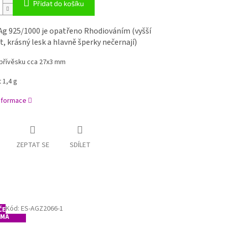
Přidat do košíku
Ag 925/1000 je opatřeno Rhodiováním (vyšší
, krásný lesk a hlavně šperky nečernají)
přívěsku cca 27x3 mm
 1,4 g
informace
ZEPTAT SE
SDÍLET
Kód:
ES-AGZ2066-1
ENÍ
RMA