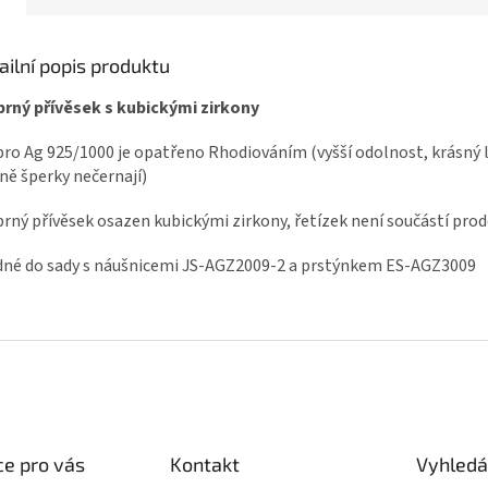
ailní popis produktu
brný přívěsek s kubickými zirkony
bro Ag 925/1000 je opatřeno Rhodiováním (vyšší odolnost, krásný 
ně šperky nečernají)
brný přívěsek osazen kubickými zirkony, řetízek není součástí prod
né do sady s náušnicemi JS-AGZ2009-2 a prstýnkem ES-AGZ3009
e pro vás
Kontakt
Vyhledá