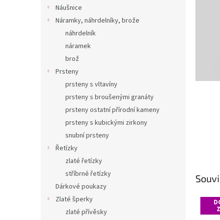
n
Náušnice
e
Náramky, náhrdelníky, brože
l
náhrdelník
náramek
brož
Prsteny
prsteny s vltavíny
prsteny s broušenými granáty
prsteny ostatní přírodní kameny
prsteny s kubickými zirkony
snubní prsteny
Řetízky
zlaté řetízky
stříbrné řetízky
Souvi
Dárkové poukazy
Zlaté šperky
D
zlaté přívěsky