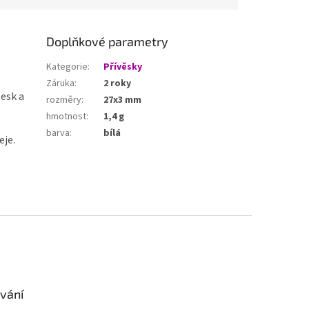
Doplňkové parametry
Kategorie
:
Přívěsky
Záruka
:
2 roky
lesk a
rozměry
:
27x3 mm
hmotnost
:
1,4 g
barva
:
bílá
eje.
vání