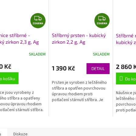
A
Z
Z
ZDARMA
D
ZDARMA
D
A
A
ice stříbrné -
Stříbrný prsten - kubický
Stříbrné 
R
R
ký zirkon 2,3 g, Ag
zirkon 2,2 g, Ag
kubický z
M
M
1000+Rh
925/1000+Rh
925/100
A
A
SKLADEM
SKLADEM
0 Kč
2 860 
1 390 Kč
DETAIL
o košíku
Do ko
Prsten je vyroben z leštěného
stříbra a opatřen povrchovou
ce jsou vyrobeny z
Náušnice j
úpravou rhodiem proti
ého stříbra a opatřeny
leštěného 
potlačení stárnutí stříbra. Je
hovou úpravou rhodiem
povrchovo
osazen zářivými kubickými
otlačení stárnutí stříbra.
proti potla
zirkony bílé barvy a určen pro...
s
Diskuze