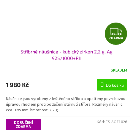
Z
ZDARMA
D
Stříbrné náušnice - kubický zirkon 2,2 g, Ag
A
925/1000+Rh
R
SKLADEM
M
1 980 Kč
Do košíku
A
Náušnice jsou vyrobeny z leštěného stříbra a opatřeny povrchovou
úpravou rhodiem proti potlačení stárnutí stříbra. Rozměry náušnic
cca 10x5 mm hmotnost: 2,2 g
Kód:
ES-AGZ1026
DORUČENÍ
ZDARMA