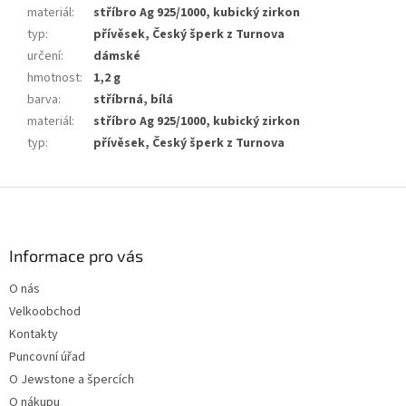
materiál
:
stříbro Ag 925/1000, kubický zirkon
typ
:
přívěsek, Český šperk z Turnova
určení
:
dámské
hmotnost
:
1,2 g
barva
:
stříbrná, bílá
materiál
:
stříbro Ag 925/1000, kubický zirkon
typ
:
přívěsek, Český šperk z Turnova
Z
á
p
a
Informace pro vás
t
O nás
í
Velkoobchod
Kontakty
Puncovní úřad
O Jewstone a špercích
O nákupu