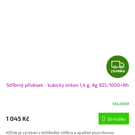
Z
ZDARMA
D
Stříbrný přívěsek - kubický zirkon 1,4 g, Ag 925/1000+Rh
A
R
SKLADEM
M
1 045 Kč
Do košíku
A
Křížek je vyroben z leštěného stříbra a opatřen povrchovou