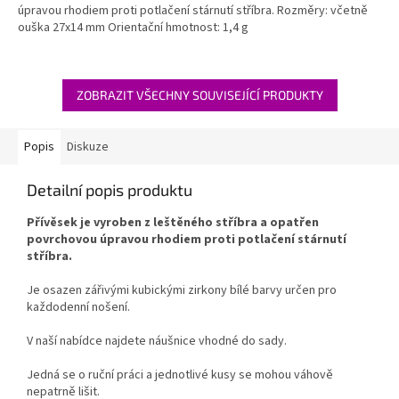
úpravou rhodiem proti potlačení stárnutí stříbra. Rozměry: včetně
ouška 27x14 mm Orientační hmotnost: 1,4 g
ZOBRAZIT VŠECHNY SOUVISEJÍCÍ PRODUKTY
Popis
Diskuze
Detailní popis produktu
Přívěsek je vyroben z leštěného stříbra a opatřen
povrchovou úpravou rhodiem proti potlačení stárnutí
stříbra.
Je osazen zářivými kubickými zirkony bílé barvy určen pro
každodenní nošení.
V naší nabídce najdete náušnice vhodné do sady.
Jedná se o ruční práci a jednotlivé kusy se mohou váhově
nepatrně lišit.