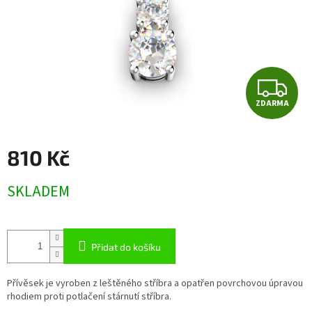
Z
ZDARMA
D
A
810 Kč
R
Měrná
SKLADEM
cena:
M
A
Přidat do košíku
Přívěsek je vyroben z leštěného stříbra a opatřen povrchovou úpravou
rhodiem proti potlačení stárnutí stříbra.