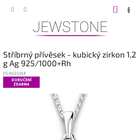
Přejít
NÁKUP
na
obsah
KOŠÍK
Stříbrný přívěsek - kubický zirkon 1,2
g Ag 925/1000+Rh
ES-AGZ1018
DORUČENÍ
ZDARMA