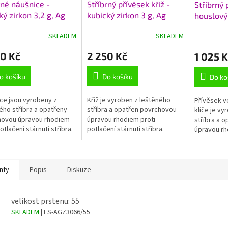
A
rné náušnice -
Stříbrný přívěsek kříž -
Stříbrný 
R
R
ký zirkon 3,2 g, Ag
kubický zirkon 3 g, Ag
houslový 
M
M
1000+Rh
925/1000+Rh
zirkon 1,
A
A
SKLADEM
SKLADEM
925/100
0 Kč
2 250 Kč
1 025 K
o košíku
Do košíku
Do ko
ce jsou vyrobeny z
Kříž je vyroben z leštěného
Přívěsek v
ého stříbra a opatřeny
stříbra a opatřen povrchovou
klíče je vy
hovou úpravou rhodiem
úpravou rhodiem proti
stříbra a 
otlačení stárnutí stříbra.
potlačení stárnutí stříbra.
úpravou rh
rozměry přívěsku včetně
potlačení s
ouška cca 43x24 mm hmotnost
cca 3 g
nty
Popis
Diskuze
velikost prstenu: 55
SKLADEM
| ES-AGZ3066/55