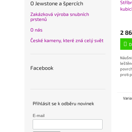
Stříb
O Jewstone a špercích
kubic
Zakázková výroba snubních
925/
prstenů
O nás
2 86
České kameny, které zná celý svět
D
Náušni
leštěn
Facebook
povrc
proti p
Varia
Přihlásit se k odběru novinek
E-mail