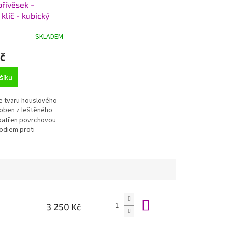
přívěsek -
R
klíč - kubický
M
8 g, Ag
A
SKLADEM
0+Rh
č
šíku
e tvaru houslového
roben z leštěného
opatřen povrchovou
odiem proti
tárnutí stříbra.
Do košíku
3 250 Kč