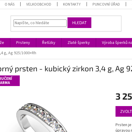
O NÁS
VELKOOBCHOD
KONTAKTY
PUNCOVNÍ ÚŘAD
HLEDAT
ože
Prsteny
Řetízky
Zlaté šperky
Výroba šperků n
3,4 g, Ag 925/1000+Rh
brný prsten - kubický zirkon 3,4 g, Ag
RUČENÍ
ARMA
3 2
Měrná
ZVOLT
cena:
Prsten je
úpravou r