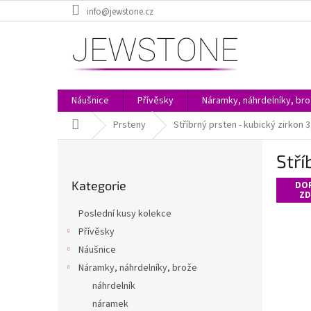
Přejít
info@jewstone.cz
na
obsah
Náušnice
Přívěsky
Náramky, náhrdelníky, br
Domů
Prsteny
Stříbrný prsten - kubický zirkon 
P
Stří
o
Přeskočit
s
Kategorie
kategorie
DO
t
ZD
r
Poslední kusy kolekce
a
Přívěsky
n
Náušnice
n
í
Náramky, náhrdelníky, brože
p
náhrdelník
a
náramek