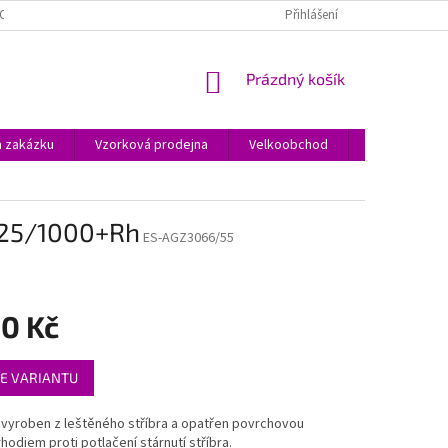
O JEWSTONE A ŠPERCÍCH
O NÁKUPU
OBCHODNÍ PODMÍNKY
Přihlášení
NÁKUPNÍ
Prázdný košík
KOŠÍK
a zakázku
Vzorková prodejna
Velkoobchod
Kontakty
 925/1000+Rh
ES-AGZ3066/55
50 Kč
E VARIANTU
 vyroben z leštěného stříbra a opatřen povrchovou
hodiem proti potlačení stárnutí stříbra.