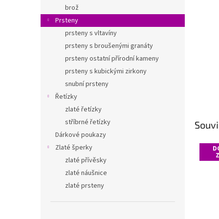
n
brož
e
Prsteny
l
prsteny s vltavíny
prsteny s broušenými granáty
prsteny ostatní přírodní kameny
prsteny s kubickými zirkony
snubní prsteny
Řetízky
zlaté řetízky
stříbrné řetízky
Souvi
Dárkové poukazy
Zlaté šperky
D
zlaté přívěsky
zlaté náušnice
zlaté prsteny