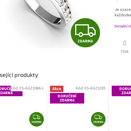
Je osazen
každoden
Z
Detailní 
ZDARMA
D
TISK
A
sející produkty
R
Kód:
ES-AGZ2066-1
Kód:
ES-AGZ1035
ORUČENÍ
Akce
DORUČ
ZDARMA
ZDA
DORUČENÍ
ZDARMA
M
Z
Z
ZDARMA
D
ZDARMA
D
A
A