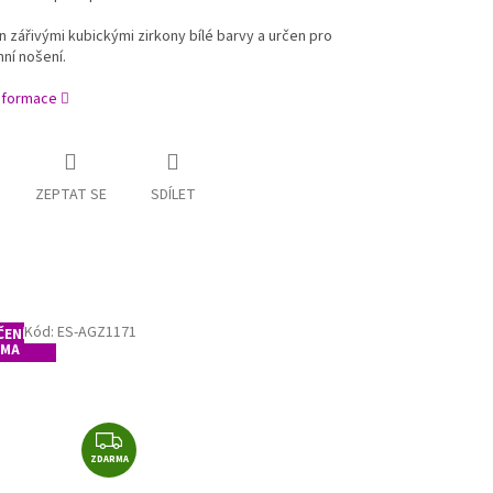
 zářivými kubickými zirkony bílé barvy a určen pro
ní nošení.
informace
ZEPTAT SE
SDÍLET
Kód:
ES-AGZ1171
ENÍ
RMA
Z
ZDARMA
D
A