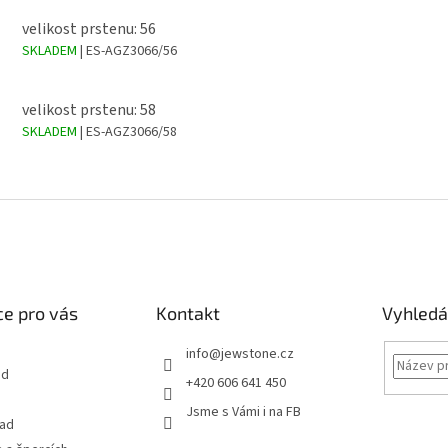
velikost prstenu: 56
SKLADEM
| ES-AGZ3066/56
velikost prstenu: 58
SKLADEM
| ES-AGZ3066/58
e pro vás
Kontakt
Vyhledá
info
@
jewstone.cz
od
+420 606 641 450
Jsme s Vámi i na FB
řad