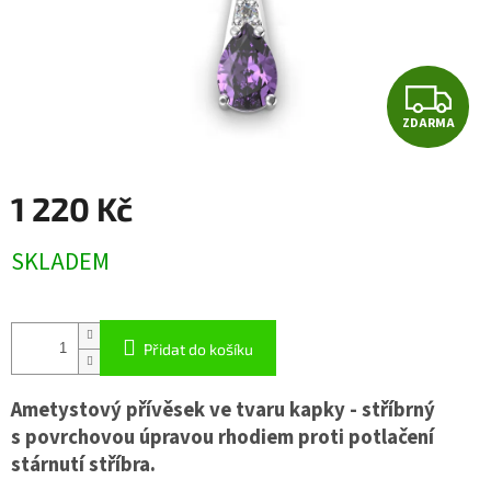
Z
ZDARMA
D
A
1 220 Kč
R
Měrná
SKLADEM
cena:
M
A
Přidat do košíku
Ametystový přívěsek ve tvaru kapky - stříbrný
s povrchovou úpravou rhodiem proti potlačení
stárnutí stříbra.