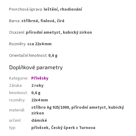
Povrchová úprava:
leštění, rhodiování
Barva:
stříbrná, fialová, čirá
Osazení:
přírodní ametyst, kubický zirkon
Rozměry:
cca 22x4 mm
Orientační hmotnost:
0,6 g
Doplňkové parametry
Kategorie
:
Přívěsky
Záruka
:
2 roky
hmotnost
:
0,6 g
rozměry
:
22x4 mm
stříbro Ag 925/1000, přírodní ametyst, kubický
materiál
:
zirkon
určení
:
dámské
typ
:
přívěsek, Český šperk z Turnova