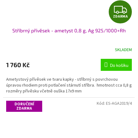
Z
ZDARMA
D
Stříbrný přívěsek - ametyst 0,8 g, Ag 925/1000+Rh
A
R
SKLADEM
M
1 760 Kč
Do košíku
A
Ametystový přívěsek ve tvaru kapky - stříbrný s povrchovou
úpravou rhodiem proti potlačení stárnutí stříbra. hmotnost cca 0,8 g
rozměry přívěsku včetně ouška 17x9 mm
Kód:
ES-AGA2019/4
DORUČENÍ
ZDARMA