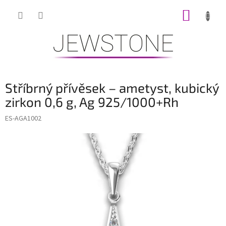
Přejít
NÁKUP
na
obsah
KOŠÍK
Stříbrný přívěsek – ametyst, kubický
zirkon 0,6 g, Ag 925/1000+Rh
ES-AGA1002