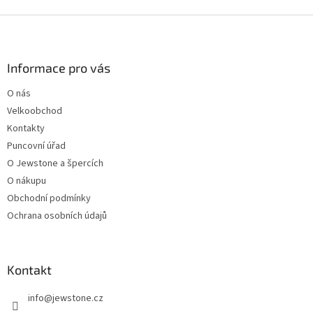
Z
á
p
a
Informace pro vás
t
O nás
í
Velkoobchod
Kontakty
Puncovní úřad
O Jewstone a špercích
O nákupu
Obchodní podmínky
Ochrana osobních údajů
Kontakt
info
@
jewstone.cz