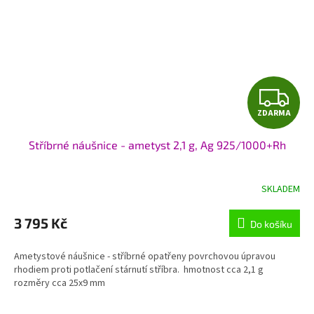
Z
ZDARMA
D
Stříbrné náušnice - ametyst 2,1 g, Ag 925/1000+Rh
A
R
SKLADEM
M
3 795 Kč
Do košíku
A
Ametystové náušnice - stříbrné opatřeny povrchovou úpravou
rhodiem proti potlačení stárnutí stříbra. hmotnost cca 2,1 g
rozměry cca 25x9 mm