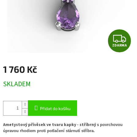
Z
ZDARMA
D
A
1 760 Kč
R
Měrná
SKLADEM
cena:
M
A
Přidat do košíku
Ametystový přívěsek ve tvaru kapky - stříbrný s
povrchovou
úpravou rhodiem proti potlačení stárnutí stříbra.