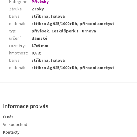
Kategorie
:
Přívěsky
Záruka
:
2 roky
barva
:
stříbrná, fialová
materiál
:
stříbro Ag 925/1000+Rh, přírodní ametyst
typ
:
přívěsek, Český šperk z Turnova
určení
:
dámské
rozměry
:
17x9 mm
hmotnost
:
0,8 g
barva
:
stříbrná, fialová
materiál
:
stříbro Ag 925/1000+Rh, přírodní ametyst
Z
á
p
a
Informace pro vás
t
O nás
í
Velkoobchod
Kontakty