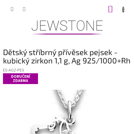
Přejít
NÁKUP
na
obsah
KOŠÍK
Dětský stříbrný přívěsek pejsek -
kubický zirkon 1,1 g, Ag 925/1000+Rh
ES-AGZ-PES
DORUČENÍ
ZDARMA