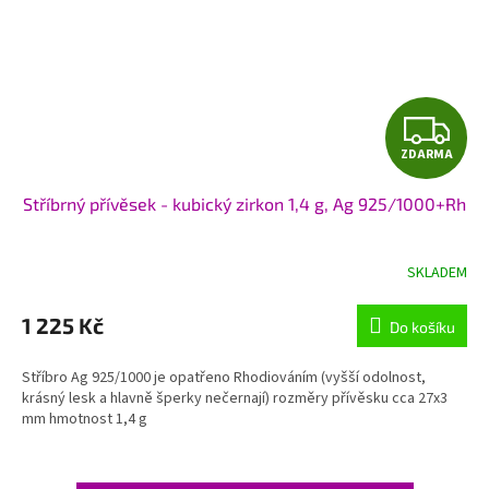
Z
ZDARMA
D
Stříbrný přívěsek - kubický zirkon 1,4 g, Ag 925/1000+Rh
A
R
SKLADEM
M
1 225 Kč
Do košíku
A
Stříbro Ag 925/1000 je opatřeno Rhodiováním (vyšší odolnost,
krásný lesk a hlavně šperky nečernají) rozměry přívěsku cca 27x3
mm hmotnost 1,4 g