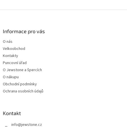
Z
á
p
a
Informace pro vás
t
O nás
í
Velkoobchod
Kontakty
Puncovní úřad
O Jewstone a špercích
O nákupu
Obchodní podmínky
Ochrana osobních údajů
Kontakt
info
@
jewstone.cz