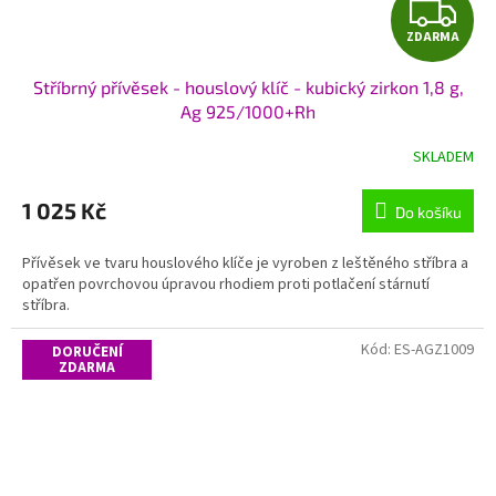
Z
ZDARMA
D
Stříbrný přívěsek - houslový klíč - kubický zirkon 1,8 g,
A
Ag 925/1000+Rh
R
SKLADEM
M
1 025 Kč
Do košíku
A
Přívěsek ve tvaru houslového klíče je vyroben z leštěného stříbra a
opatřen povrchovou úpravou rhodiem proti potlačení stárnutí
stříbra.
Kód:
ES-AGZ1009
DORUČENÍ
ZDARMA