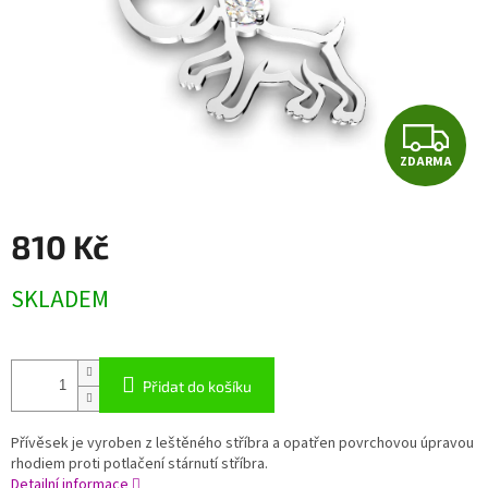
Z
ZDARMA
D
A
810 Kč
R
Měrná
SKLADEM
cena:
M
A
Přidat do košíku
Přívěsek je vyroben z leštěného stříbra a opatřen povrchovou úpravou
rhodiem proti potlačení stárnutí stříbra.
Detailní informace