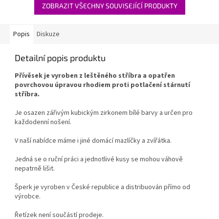
ZOBRAZIT VŠECHNY SOUVISEJÍCÍ PRODUKTY
Popis
Diskuze
Detailní popis produktu
Přívěsek je vyroben z leštěného stříbra a opatřen
povrchovou úpravou rhodiem proti potlačení stárnutí
stříbra.
Je osazen zářivým kubickým zirkonem bílé barvy a určen pro
každodenní nošení.
V naší nabídce máme i jiné domácí mazlíčky a zvířátka.
Jedná se o ruční práci a jednotlivé kusy se mohou váhově
nepatrně lišit.
Šperk je vyroben v České republice a distribuován přímo od
výrobce.
Řetízek není součástí prodeje.