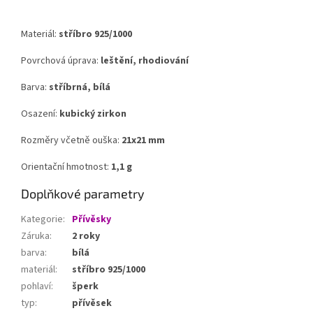
Materiál:
stříbro 925/1000
Povrchová úprava:
leštění, rhodiování
Barva:
stříbrná, bílá
Osazení:
kubický zirkon
Rozměry včetně ouška:
21x21 mm
Orientační hmotnost:
1,1 g
Doplňkové parametry
Kategorie
:
Přívěsky
Záruka
:
2 roky
barva
:
bílá
materiál
:
stříbro 925/1000
pohlaví
:
šperk
typ
:
přívěsek