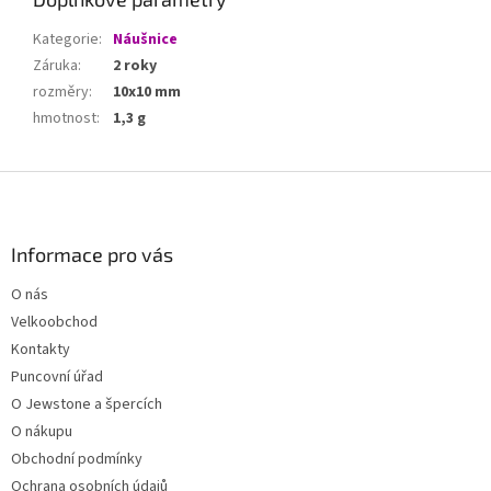
Kategorie
:
Náušnice
Záruka
:
2 roky
rozměry
:
10x10 mm
hmotnost
:
1,3 g
Z
á
p
a
Informace pro vás
t
O nás
í
Velkoobchod
Kontakty
Puncovní úřad
O Jewstone a špercích
O nákupu
Obchodní podmínky
Ochrana osobních údajů