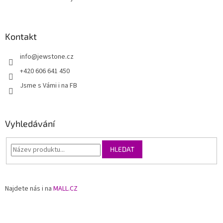
Kontakt
info
@
jewstone.cz
+420 606 641 450
Jsme s Vámi i na FB
Vyhledávání
HLEDAT
Najdete nás i na
MALL.CZ