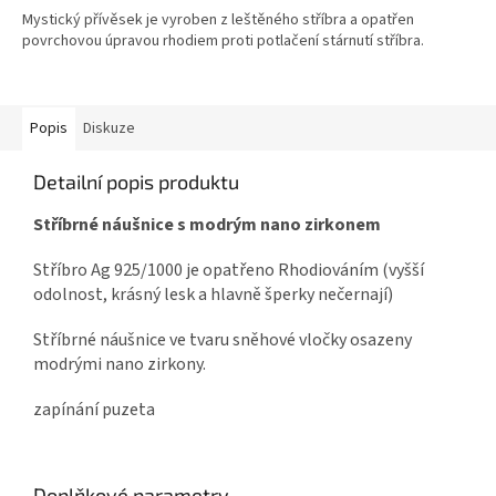
A
Mystický přívěsek je vyroben z leštěného stříbra a opatřen
povrchovou úpravou rhodiem proti potlačení stárnutí stříbra.
Popis
Diskuze
Detailní popis produktu
Stříbrné náušnice s modrým nano zirkonem
Stříbro Ag 925/1000 je opatřeno Rhodiováním (vyšší
odolnost, krásný lesk a hlavně šperky nečernají)
Stříbrné náušnice ve tvaru sněhové vločky osazeny
modrými nano zirkony.
zapínání puzeta
Doplňkové parametry