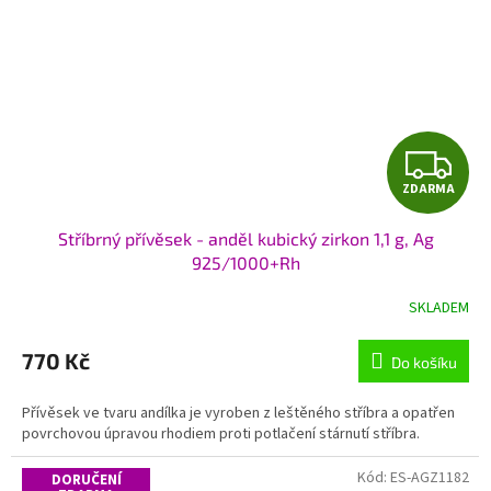
Z
ZDARMA
D
Stříbrný přívěsek - anděl kubický zirkon 1,1 g, Ag
A
925/1000+Rh
R
SKLADEM
M
770 Kč
Do košíku
A
Přívěsek ve tvaru andílka je vyroben z leštěného stříbra a opatřen
povrchovou úpravou rhodiem proti potlačení stárnutí stříbra.
Kód:
ES-AGZ1182
DORUČENÍ