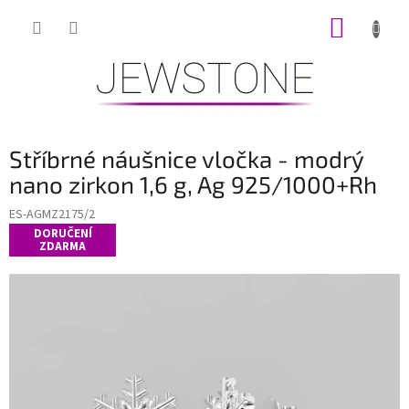
Přejít
NÁKUP
na
obsah
KOŠÍK
Stříbrné náušnice vločka - modrý
nano zirkon 1,6 g, Ag 925/1000+Rh
ES-AGMZ2175/2
DORUČENÍ
ZDARMA