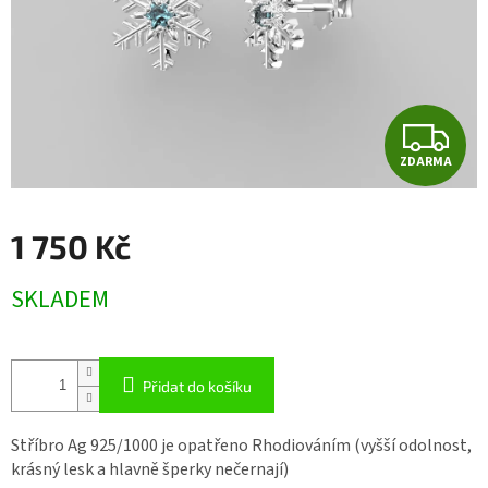
Z
ZDARMA
D
A
1 750 Kč
R
Měrná
SKLADEM
cena:
M
A
Přidat do košíku
Stříbro Ag 925/1000 je opatřeno Rhodiováním (vyšší odolnost,
krásný lesk a hlavně šperky nečernají)