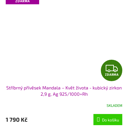
ZDARMA
Z
ZDARMA
D
Stříbrný přívěsek Mandala – Květ života - kubický zirkon
A
2,9 g, Ag 925/1000+Rh
R
SKLADEM
M
1 790 Kč
Do košíku