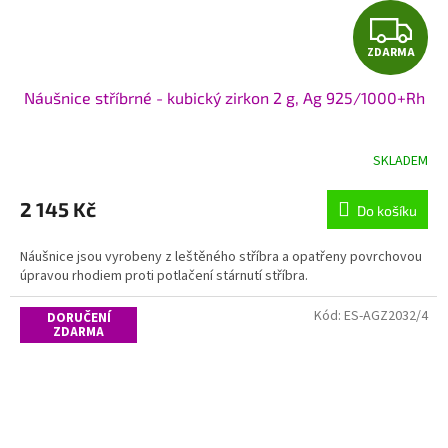
Z
ZDARMA
D
Náušnice stříbrné - kubický zirkon 2 g, Ag 925/1000+Rh
A
R
SKLADEM
M
2 145 Kč
Do košíku
A
Náušnice jsou vyrobeny z leštěného stříbra a opatřeny povrchovou
úpravou rhodiem proti potlačení stárnutí stříbra.
Kód:
ES-AGZ2032/4
DORUČENÍ
ZDARMA