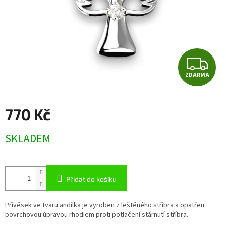
Z
ZDARMA
D
A
770 Kč
R
Měrná
SKLADEM
cena:
M
A
Přidat do košíku
Přívěsek ve tvaru andílka je vyroben z leštěného stříbra a opatřen
povrchovou úpravou rhodiem proti potlačení stárnutí stříbra.