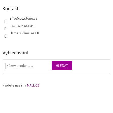
Kontakt
info
@
jewstone.cz
+420 606 641 450
Jsme s Vámi i na FB
Vyhledávání
HLEDAT
Najdete nás i na
MALL.CZ