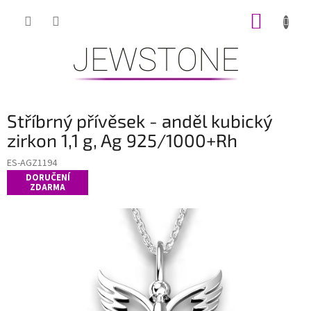
Přejít
NÁKUP
na
obsah
KOŠÍK
Stříbrný přívěsek - anděl kubický
zirkon 1,1 g, Ag 925/1000+Rh
ES-AGZ1194
DORUČENÍ
ZDARMA