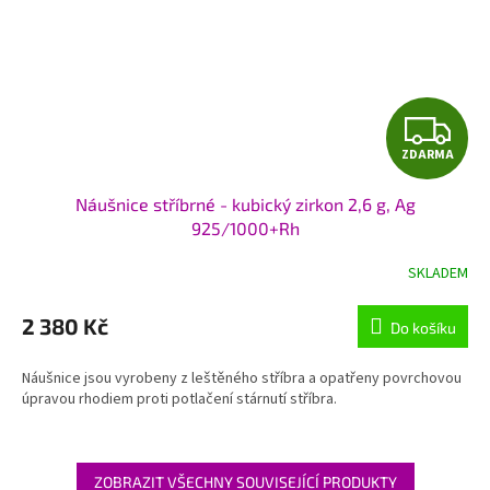
Z
ZDARMA
D
Náušnice stříbrné - kubický zirkon 2,6 g, Ag
A
925/1000+Rh
R
SKLADEM
M
2 380 Kč
Do košíku
A
Náušnice jsou vyrobeny z leštěného stříbra a opatřeny povrchovou
úpravou rhodiem proti potlačení stárnutí stříbra.
ZOBRAZIT VŠECHNY SOUVISEJÍCÍ PRODUKTY