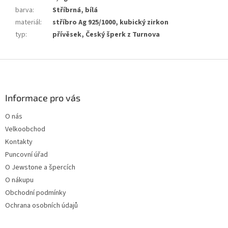
barva
:
Stříbrná, bílá
materiál
:
stříbro Ag 925/1000, kubický zirkon
typ
:
přívěsek, Český šperk z Turnova
Z
á
p
a
Informace pro vás
t
O nás
í
Velkoobchod
Kontakty
Puncovní úřad
O Jewstone a špercích
O nákupu
Obchodní podmínky
Ochrana osobních údajů