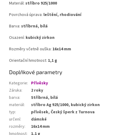
Materiál:
stříbro 925/1000
Povrchová úprava:
leštění, rhodiování
Barva:
stříbrná, bílá
Osazení:
kubický zirkon
Rozměry včetně ouška:
16x14 mm
Orientační hmotnost:
1,1 g
Doplňkové parametry
Kategorie
:
Přívěsky
Záruka
:
2 roky
barva
:
Stříbrná, bílá
materiál
:
stříbro Ag 925/1000, kubický zirkon
typ
:
přívěsek, Český šperk z Turnova
určení
:
dámské
rozměry
:
16x14 mm
hmotnost
:
1,1 g