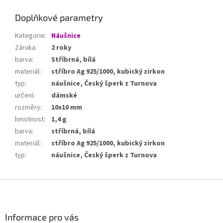
Doplňkové parametry
Kategorie
:
Náušnice
Záruka
:
2 roky
barva
:
Stříbrná, bílá
materiál
:
stříbro Ag 925/1000, kubický zirkon
typ
:
náušnice, Český šperk z Turnova
určení
:
dámské
rozměry
:
10x10 mm
hmotnost
:
1,4 g
barva
:
stříbrná, bílá
materiál
:
stříbro Ag 925/1000, kubický zirkon
typ
:
náušnice, Český šperk z Turnova
Z
á
p
a
Informace pro vás