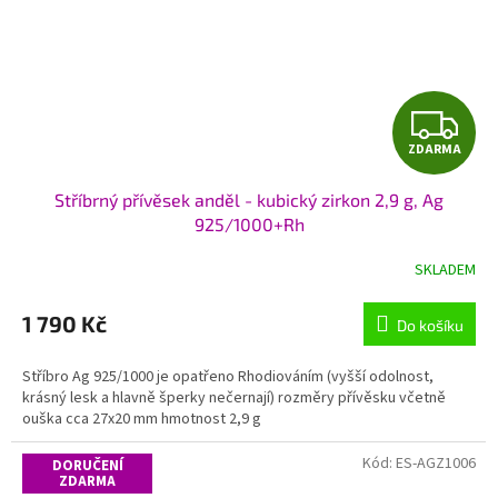
Z
ZDARMA
D
Stříbrný přívěsek anděl - kubický zirkon 2,9 g, Ag
A
925/1000+Rh
R
SKLADEM
M
1 790 Kč
Do košíku
A
Stříbro Ag 925/1000 je opatřeno Rhodiováním (vyšší odolnost,
krásný lesk a hlavně šperky nečernají) rozměry přívěsku včetně
ouška cca 27x20 mm hmotnost 2,9 g
Kód:
ES-AGZ1006
DORUČENÍ
ZDARMA