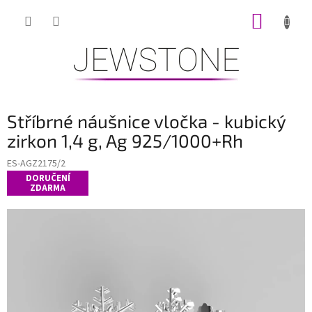
Přejít
NÁKUP
na
obsah
KOŠÍK
Stříbrné náušnice vločka - kubický
zirkon 1,4 g, Ag 925/1000+Rh
ES-AGZ2175/2
DORUČENÍ
ZDARMA