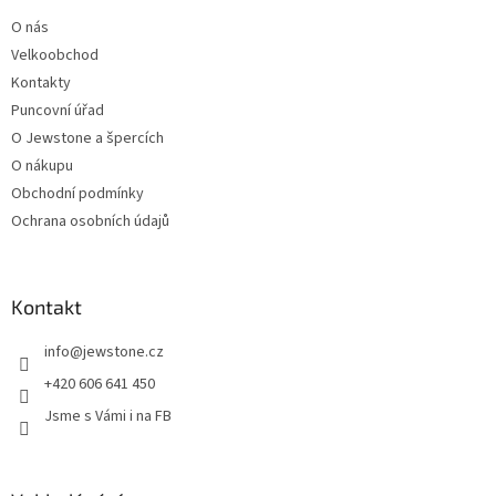
t
O nás
í
Velkoobchod
Kontakty
Puncovní úřad
O Jewstone a špercích
O nákupu
Obchodní podmínky
Ochrana osobních údajů
Kontakt
info
@
jewstone.cz
+420 606 641 450
Jsme s Vámi i na FB