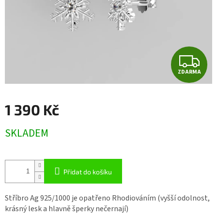
Z
ZDARMA
D
A
1 390 Kč
R
Měrná
SKLADEM
cena:
M
A
Přidat do košíku
Stříbro Ag 925/1000 je opatřeno Rhodiováním (vyšší odolnost,
krásný lesk a hlavně šperky nečernají)