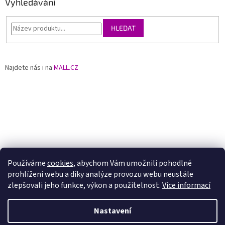
Vyhledávání
HLEDAT
Najdete nás i na
MALL.CZ
Používáme
cookies
, abychom Vám umožnili pohodlné
prohlížení webu a díky analýze provozu webu neustále
zlepšovali jeho funkce, výkon a použitelnost.
Více informací
Nastavení
Vytvořil Shoptet