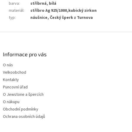
barva
:
stříbrná, bílá
materiál
:
stříbro Ag 925/1000,kubický zirkon
typ
:
náušnice, Český šperk z Turnova
Z
á
p
a
Informace pro vás
t
O nás
í
Velkoobchod
Kontakty
Puncovní úřad
O Jewstone a špercích
O nákupu
Obchodní podmínky
Ochrana osobních údajů