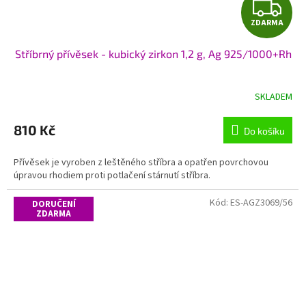
Z
ZDARMA
D
Stříbrný přívěsek - kubický zirkon 1,2 g, Ag 925/1000+Rh
A
R
SKLADEM
M
810 Kč
Do košíku
A
Přívěsek je vyroben z leštěného stříbra a opatřen povrchovou
úpravou rhodiem proti potlačení stárnutí stříbra.
Kód:
ES-AGZ3069/56
DORUČENÍ
ZDARMA