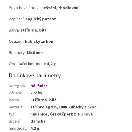
Povrchová úprava:
leštění, rhodiování
Zapínání:
anglický patent
Barva:
stříbrná, bílá
Osazení:
kubický zirkon
Rozměry:
16x6 mm
Orientační hmotnost:
4,2 g
Doplňkové parametry
Kategorie
:
Náušnice
Záruka
:
2 roky
barva
:
Stříbrná, bílá
materiál
:
stříbro Ag 925/1000,kubický zirkon
typ
:
náušnice, Český šperk z Turnova
určení
:
dámské
hmotnost
:
4,2 g