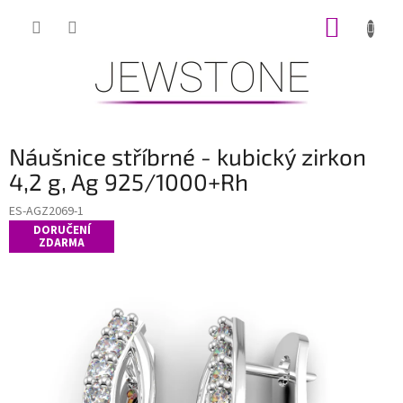
Přejít
NÁKUP
na
obsah
KOŠÍK
Náušnice stříbrné - kubický zirkon
4,2 g, Ag 925/1000+Rh
ES-AGZ2069-1
DORUČENÍ
ZDARMA