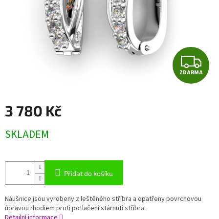
Z
ZDARMA
D
A
3 780 Kč
R
Měrná
SKLADEM
cena:
M
A
Přidat do košíku
Náušnice jsou vyrobeny z leštěného stříbra a opatřeny povrchovou
úpravou rhodiem proti potlačení stárnutí stříbra.
Detailní informace