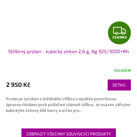
Z
ZDARMA
D
Stříbrný prsten - kubický zirkon 2,6 g, Ag 925/1000+Rh
A
R
SKLADEM
M
2 950 Kč
DETAIL
A
Prsten je vyroben z leštěného stříbra a opatřen povrchovou
úpravou rhodiem proti potlačení stárnutí stříbra. Je osazen zářivými
kubickými zirkony bílé barvy a určen pro...
ZOBRAZIT VŠECHNY SOUVISEJÍCÍ PRODUKTY