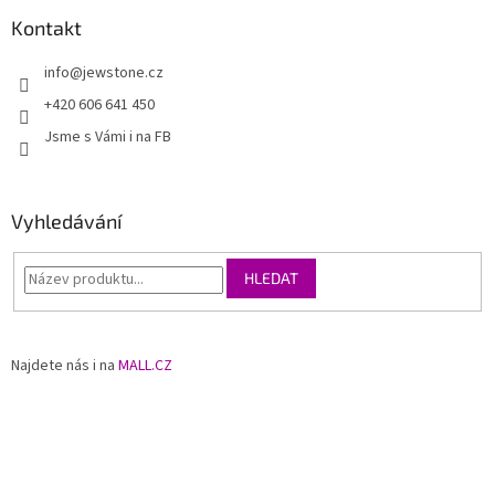
Kontakt
info
@
jewstone.cz
+420 606 641 450
Jsme s Vámi i na FB
Vyhledávání
HLEDAT
Najdete nás i na
MALL.CZ