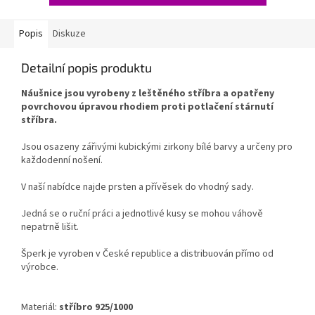
Popis
Diskuze
Detailní popis produktu
Náušnice jsou vyrobeny z leštěného stříbra a opatřeny
povrchovou úpravou rhodiem proti potlačení stárnutí
stříbra.
Jsou osazeny zářivými kubickými zirkony bílé barvy a určeny pro
každodenní nošení.
V naší nabídce najde prsten a přívěsek do vhodný sady.
Jedná se o ruční práci a jednotlivé kusy se mohou váhově
nepatrně lišit.
Šperk je vyroben v České republice a distribuován přímo od
výrobce.
Materiál:
stříbro 925/1000