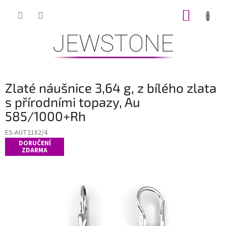
Přejít
NÁKUP
na
obsah
KOŠÍK
Zlaté náušnice 3,64 g, z bílého zlata
s přírodními topazy, Au
585/1000+Rh
ES-AUT2182/4
DORUČENÍ
ZDARMA