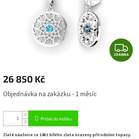
Z
ZDARMA
D
A
26 850 Kč
R
Měrná
Objednávka na zakázku - 1 měsíc
cena:
M
A
Přidat do košíku
Zlaté náušnice ze 14kt bílého zlata osazeny přírodními topazy.