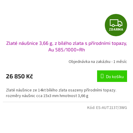
Z
ZDARMA
D
Zlaté náušnice 3,66 g, z bílého zlata s přírodními topazy,
A
Au 585/1000+Rh
R
Objednávka na zakázku - 1 měsíc
M
26 850 Kč
Do košíku
A
Zlaté náušnice ze 14kt bílého zlata osazeny přírodními topazy.
rozměry náušnic cca 15x3 mm hmotnost 3,66 g
Kód:
ES-AUT2137/3WG