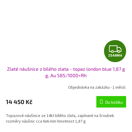
Z
ZDARMA
D
Zlaté náušnice z bílého zlata - topaz london blue 1,87 g
A
g, Au 585/1000+Rh
R
Objednávka na zakázku - 1 měsíc
M
14 450 Kč
Do košíku
A
Topazové náušnice ze 14kt bílého zlata, zapínané na šroubek.
rozměry náušnic cca 6x6 mm hmotnost 1,87 g