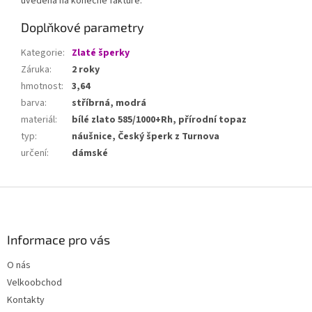
uvedena na konečné faktuře.
Doplňkové parametry
Kategorie
:
Zlaté šperky
Záruka
:
2 roky
hmotnost
:
3,64
barva
:
stříbrná, modrá
materiál
:
bílé zlato 585/1000+Rh, přírodní topaz
typ
:
náušnice, Český šperk z Turnova
určení
:
dámské
Z
á
p
a
Informace pro vás
t
O nás
í
Velkoobchod
Kontakty