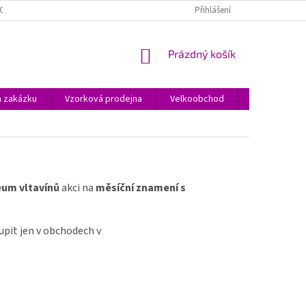
O JEWSTONE A ŠPERCÍCH
O NÁKUPU
OBCHODNÍ PODMÍNKY
Přihlášení
NÁKUPNÍ
Prázdný košík
KOŠÍK
a zakázku
Vzorková prodejna
Velkoobchod
Kontakty
um vltavínů
akci na
měsíční znamení s
pit jen v obchodech v