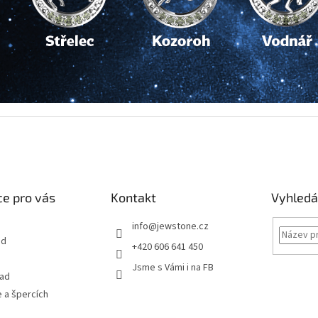
e pro vás
Kontakt
Vyhledá
info
@
jewstone.cz
od
+420 606 641 450
Jsme s Vámi i na FB
řad
 a špercích