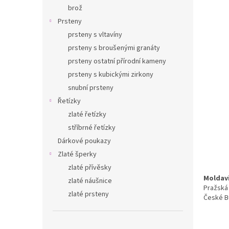
n
brož
e
Prsteny
l
prsteny s vltavíny
prsteny s broušenými granáty
prsteny ostatní přírodní kameny
prsteny s kubickými zirkony
snubní prsteny
Řetízky
zlaté řetízky
stříbrné řetízky
Dárkové poukazy
Zlaté šperky
zlaté přívěsky
Moldav
zlaté náušnice
Pražská 
zlaté prsteny
České B