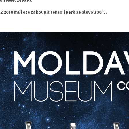
o slevě: 1490 Kč
12.2018 můžete zakoupit tento šperk se slevou 30%.