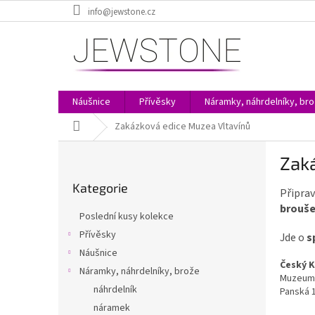
Přejít
info@jewstone.cz
na
obsah
Náušnice
Přívěsky
Náramky, náhrdelníky, br
Domů
Zakázková edice Muzea Vltavínů
P
Zak
o
Přeskočit
s
Kategorie
kategorie
Připrav
t
brouše
r
Poslední kusy kolekce
a
Přívěsky
Jde o
s
n
Náušnice
n
Český 
í
Náramky, náhrdelníky, brože
Muzeum 
p
náhrdelník
Panská 
a
náramek