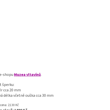
 e-shopu
Muzea vltavínů
.
t šperku:
ěr cca 20 mm
vá délka včetně ouška cca 30 mm
cena: 2130 Kč