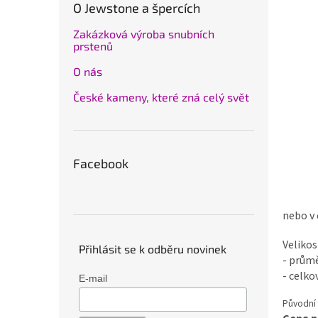
O Jewstone a špercích
Zakázková výroba snubních
prstenů
O nás
České kameny, které zná celý svět
Facebook
nebo v
Velikos
Přihlásit se k odběru novinek
- prům
- celko
E-mail
Původní 