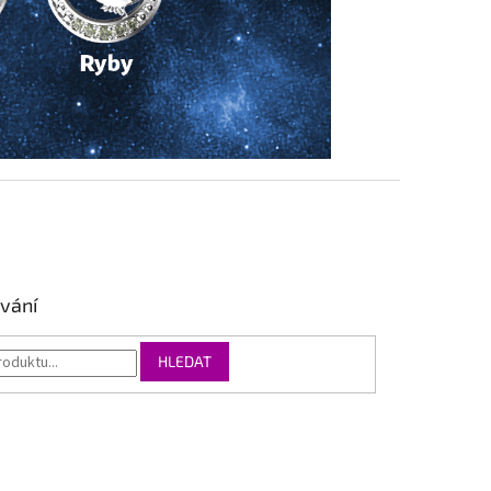
vání
HLEDAT