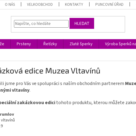
O NÁS
VELKOOBCHOD
KONTAKTY
PUNCOVNÍ ÚŘAD
HLEDAT
ože
Prsteny
Řetízky
Zlaté šperky
Výroba šperků n
ázková edice Muzea Vltavínů
ili jsme pro Vás ve spolupráci s naším obchodním partnerem
Muze
nými vltavíny
.
peciální zakázkovou edici
tohoto produktu, kterou můžete zakou
Krumlov
vltavínů
19