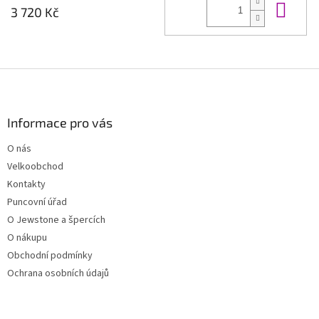
Do 
3 720 Kč
Z
á
p
a
Informace pro vás
t
O nás
í
Velkoobchod
Kontakty
Puncovní úřad
O Jewstone a špercích
O nákupu
Obchodní podmínky
Ochrana osobních údajů