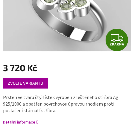
Z
ZDARMA
D
A
3 720 Kč
R
Měrná
ZVOLTE VARIANTU
cena:
M
A
Prsten ve tvaru čtyřlístek vyroben z leštěného stříbra Ag
925/1000 a opatřen povrchovou úpravou rhodiem proti
potlačení stárnutí stříbra.
Detailní informace