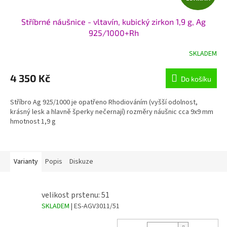
D
Stříbrné náušnice - vltavín, kubický zirkon 1,9 g, Ag
A
925/1000+Rh
R
SKLADEM
M
4 350 Kč
Do košíku
A
Stříbro Ag 925/1000 je opatřeno Rhodiováním (vyšší odolnost,
krásný lesk a hlavně šperky nečernají) rozměry náušnic cca 9x9 mm
hmotnost 1,9 g
Varianty
Popis
Diskuze
velikost prstenu: 51
SKLADEM
| ES-AGV3011/51