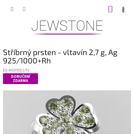
Přejít
NÁKUP
na
obsah
KOŠÍK
Stříbrný prsten - vltavín 2,7 g, Ag
925/1000+Rh
ES-AGV3011/51
DORUČENÍ
ZDARMA