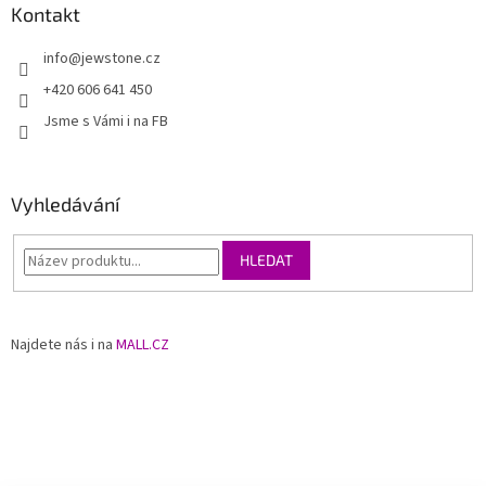
Kontakt
info
@
jewstone.cz
+420 606 641 450
Jsme s Vámi i na FB
Vyhledávání
HLEDAT
Najdete nás i na
MALL.CZ