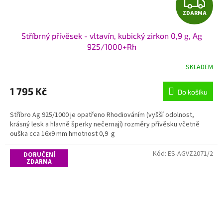
Z
ZDARMA
D
Stříbrný přívěsek - vltavín, kubický zirkon 0,9 g, Ag
A
925/1000+Rh
R
SKLADEM
M
1 795 Kč
Do košíku
A
Stříbro Ag 925/1000 je opatřeno Rhodiováním (vyšší odolnost,
krásný lesk a hlavně šperky nečernají) rozměry přívěsku včetně
ouška cca 16x9 mm hmotnost 0,9 g
Kód:
ES-AGVZ2071/2
DORUČENÍ
ZDARMA