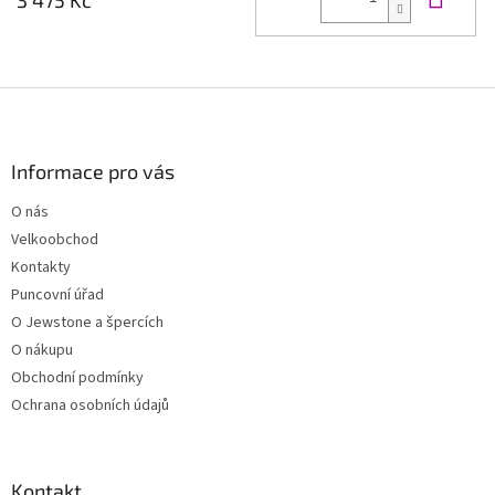
Z
á
p
a
Informace pro vás
t
O nás
í
Velkoobchod
Kontakty
Puncovní úřad
O Jewstone a špercích
O nákupu
Obchodní podmínky
Ochrana osobních údajů
Kontakt