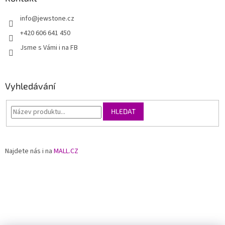
info
@
jewstone.cz
+420 606 641 450
Jsme s Vámi i na FB
Vyhledávání
HLEDAT
Najdete nás i na
MALL.CZ