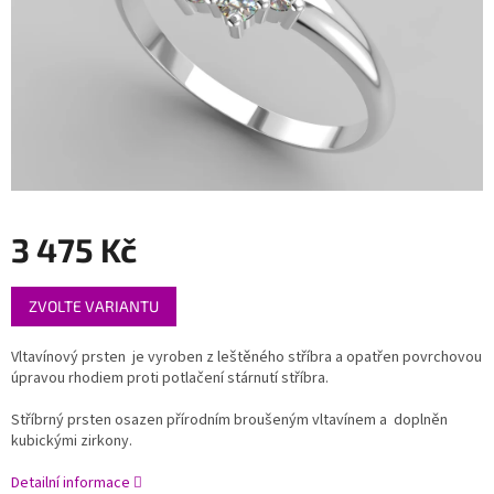
3 475 Kč
Měrná
ZVOLTE VARIANTU
cena:
Vltavínový prsten je vyroben z leštěného stříbra a opatřen povrchovou
úpravou rhodiem proti potlačení stárnutí stříbra.
Stříbrný prsten osazen přírodním broušeným vltavínem a doplněn
kubickými zirkony.
Detailní informace