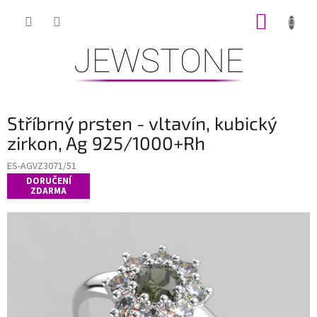
Přejít
NÁKUP
na
obsah
KOŠÍK
Stříbrný prsten - vltavín, kubický
zirkon, Ag 925/1000+Rh
ES-AGVZ3071/51
DORUČENÍ
ZDARMA