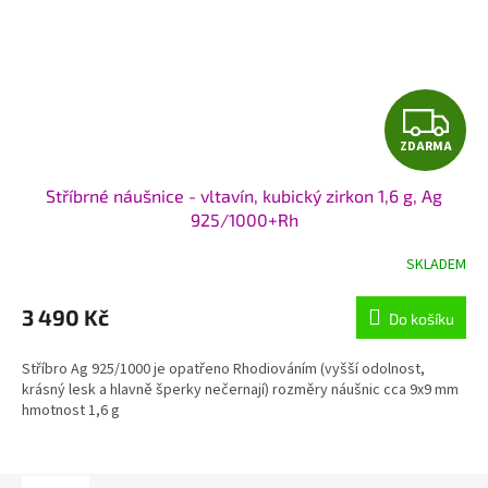
Z
ZDARMA
D
Stříbrné náušnice - vltavín, kubický zirkon 1,6 g, Ag
A
925/1000+Rh
R
SKLADEM
M
3 490 Kč
Do košíku
A
Stříbro Ag 925/1000 je opatřeno Rhodiováním (vyšší odolnost,
krásný lesk a hlavně šperky nečernají) rozměry náušnic cca 9x9 mm
hmotnost 1,6 g