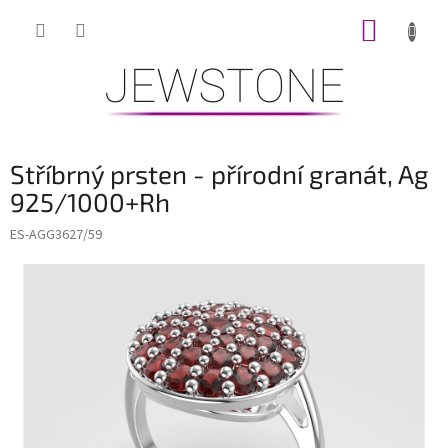
Přejít
NÁKUP
na
obsah
KOŠÍK
Stříbrný prsten - přírodní granát, Ag
925/1000+Rh
ES-AGG3627/59