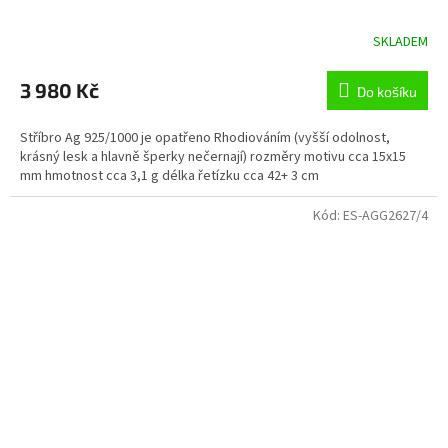
SKLADEM
3 980 Kč
Do košíku
Stříbro Ag 925/1000 je opatřeno Rhodiováním (vyšší odolnost,
krásný lesk a hlavně šperky nečernají) rozměry motivu cca 15x15
mm hmotnost cca 3,1 g délka řetízku cca 42+ 3 cm
Kód:
ES-AGG2627/4