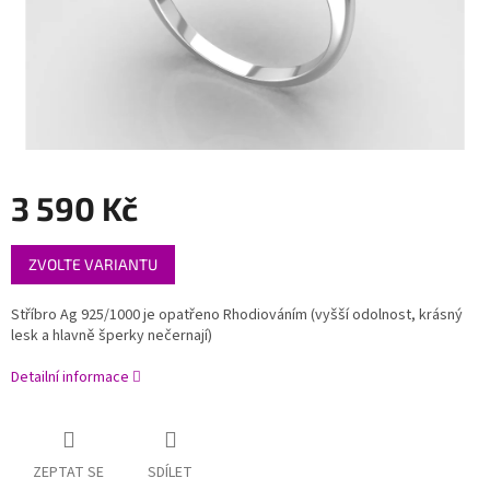
3 590 Kč
Měrná
ZVOLTE VARIANTU
cena:
Stříbro Ag 925/1000 je opatřeno Rhodiováním (vyšší odolnost, krásný
lesk a hlavně šperky nečernají)
Detailní informace
ZEPTAT SE
SDÍLET