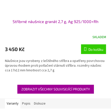
Stříbrné náušnice granát 2,7 g, Ag 925/1000+Rh
SKLADEM
3 450 Kč
Do košíku
Náušnice jsou vyrobeny z leštěného stříbra a opatřeny povrchovou
úpravou rhodiem proti potlačení stárnutí stříbra. rozměry náušnic
cca 17x12 mm hmotnost cca 2,7 g
ZOBRAZIT VŠECHNY SOUVISEJÍCÍ PRODUKTY
Varianty
Popis
Diskuze