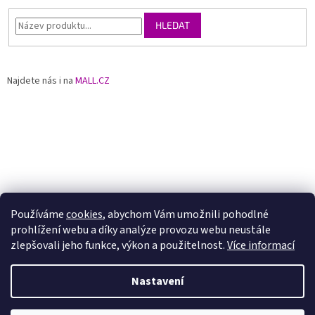
HLEDAT
Najdete nás i na
MALL.CZ
Používáme
cookies
, abychom Vám umožnili pohodlné
prohlížení webu a díky analýze provozu webu neustále
zlepšovali jeho funkce, výkon a použitelnost.
Více informací
Nastavení
Vytvořil Shoptet