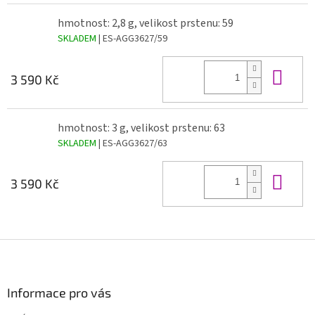
hmotnost: 2,8 g, velikost prstenu: 59
SKLADEM
| ES-AGG3627/59
Do 
3 590 Kč
hmotnost: 3 g, velikost prstenu: 63
SKLADEM
| ES-AGG3627/63
Do 
3 590 Kč
Z
á
p
a
Informace pro vás
t