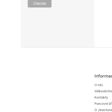
Z
á
p
a
t
Informac
í
O nás
Velkoobch
Kontakty
Puncovní ú
O Jewstone