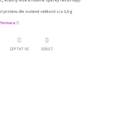
, krásný lesk a hlavně šperky nečernají)
t prstenu dle zvolené velikosti cca 3,6 g
informace
ZEPTAT SE
SDÍLET