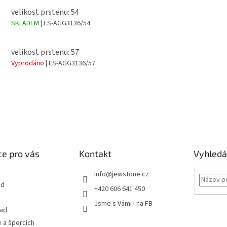
velikost prstenu: 54
SKLADEM
| ES-AGG3136/54
velikost prstenu: 57
Vyprodáno
| ES-AGG3136/57
e pro vás
Kontakt
Vyhledá
info
@
jewstone.cz
od
+420 606 641 450
Jsme s Vámi i na FB
řad
 a špercích