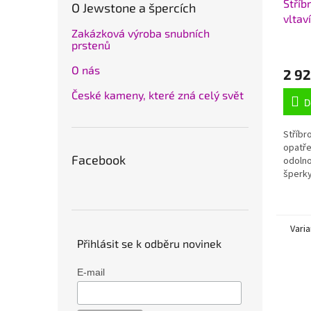
Stříb
O Jewstone a špercích
vltav
Zakázková výroba snubních
925/
prstenů
O nás
2 92
České kameny, které zná celý svět
D
Stříbr
opatře
Facebook
odolno
šperky
přívěs
40x14 
Varia
Přihlásit se k odběru novinek
E-mail