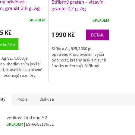
A
rný přívěsek -
Stříbrný prsten - vltavín,
R
R
ín, granát 2,8 g, Ag
granát 2,2 g, Ag
M
M
1000+Rh
925/1000+Rh
A
A
SKLADEM
SKLADEM
5 Kč
1 990 Kč
DETAIL
o košíku
Stříbro Ag 925/1000 je
opatřeno Rhodiováním (vyšší
o Ag 925/1000 je
odolnost, krásný lesk a hlavně
no Rhodiováním (vyšší
šperky nečernají) Stříbrný
st, krásný lesk a hlavně
prsten osazen přírodním
 nečernají) rozměry
broušeným vltavínem a
ku včetně ouška cca
doplněn...
mm hmotnost 2,8 g
nty
Popis
Diskuze
velikost prstenu: 52
SKLADEM
| ES-AGG3136/52