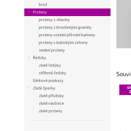
n
brož
e
Prsteny
l
prsteny s vltavíny
prsteny s broušenými granáty
prsteny ostatní přírodní kameny
prsteny s kubickými zirkony
snubní prsteny
Řetízky
zlaté řetízky
Souvi
stříbrné řetízky
Dárkové poukazy
D
Zlaté šperky
zlaté přívěsky
zlaté náušnice
zlaté prsteny