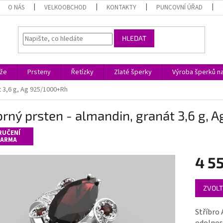
O NÁS
VELKOOBCHOD
KONTAKTY
PUNCOVNÍ ÚŘAD
HLEDAT
ože
Prsteny
Řetízky
Zlaté šperky
Výroba šperků n
t 3,6 g, Ag 925/1000+Rh
brný prsten - almandin, granát 3,6 g,
RUČENÍ
ARMA
4 5
Měrná
ZVOLT
cena:
Stříbro 