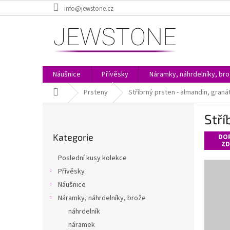
Přejít
info@jewstone.cz
na
obsah
Náušnice
Přívěsky
Náramky, náhrdelníky, br
Domů
Prsteny
Stříbrný prsten - almandin, graná
P
Stří
o
Přeskočit
s
Kategorie
kategorie
DO
t
ZD
r
Poslední kusy kolekce
a
Přívěsky
n
Náušnice
n
í
Náramky, náhrdelníky, brože
p
náhrdelník
a
náramek