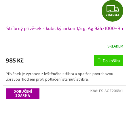
Z
ZDARMA
D
Stříbrný přívěsek - kubický zirkon 1,5 g, Ag 925/1000+Rh
A
R
SKLADEM
M
985 Kč
Do košíku
A
Přívěsek je vyroben z leštěného stříbra a opatřen povrchovou
úpravou rhodiem proti potlačení stárnutí stříbra.
Kód:
ES-AGZ2068/1
DORUČENÍ
ZDARMA