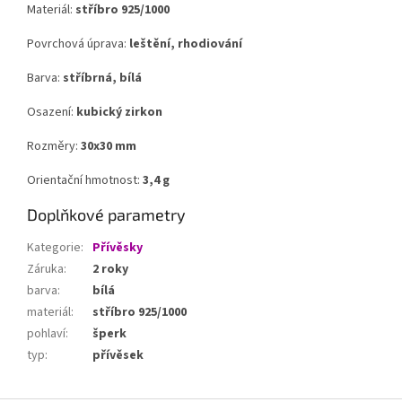
Materiál:
stříbro 925/1000
Povrchová úprava:
leštění, rhodiování
Barva:
stříbrná, bílá
Osazení:
kubický zirkon
Rozměry:
30x30 mm
Orientační hmotnost:
3,4 g
Doplňkové parametry
Kategorie
:
Přívěsky
Záruka
:
2 roky
barva
:
bílá
materiál
:
stříbro 925/1000
pohlaví
:
šperk
typ
:
přívěsek