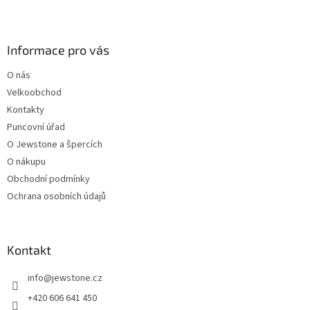
Z
á
p
a
Informace pro vás
t
O nás
í
Velkoobchod
Kontakty
Puncovní úřad
O Jewstone a špercích
O nákupu
Obchodní podmínky
Ochrana osobních údajů
Kontakt
info
@
jewstone.cz
+420 606 641 450