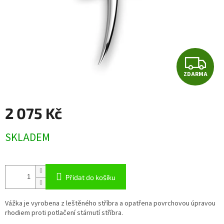
Z
ZDARMA
D
A
2 075 Kč
R
Měrná
SKLADEM
cena:
M
A
Přidat do košíku
Vážka je vyrobena z leštěného stříbra a opatřena povrchovou úpravou
rhodiem proti potlačení stárnutí stříbra.