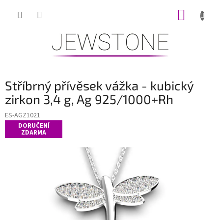
Přejít
NÁKUP
na
obsah
KOŠÍK
Stříbrný přívěsek vážka - kubický
zirkon 3,4 g, Ag 925/1000+Rh
ES-AGZ1021
DORUČENÍ
ZDARMA