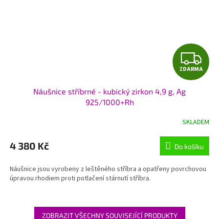
Z
ZDARMA
D
Náušnice stříbrné - kubický zirkon 4,9 g, Ag
A
925/1000+Rh
R
SKLADEM
M
4 380 Kč
Do košíku
A
Náušnice jsou vyrobeny z leštěného stříbra a opatřeny povrchovou
úpravou rhodiem proti potlačení stárnutí stříbra.
ZOBRAZIT VŠECHNY SOUVISEJÍCÍ PRODUKTY