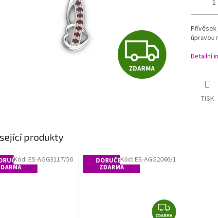
Přívěsek 
Z
úpravou r
Detailní 
ZDARMA
D
TISK
A
sející produkty
R
Kód:
ES-AGG3117/56
Kód:
ES-AGG2066/1
ORUČENÍ
DORUČENÍ
ZDARMA
ZDARMA
M
Z
ZDARMA