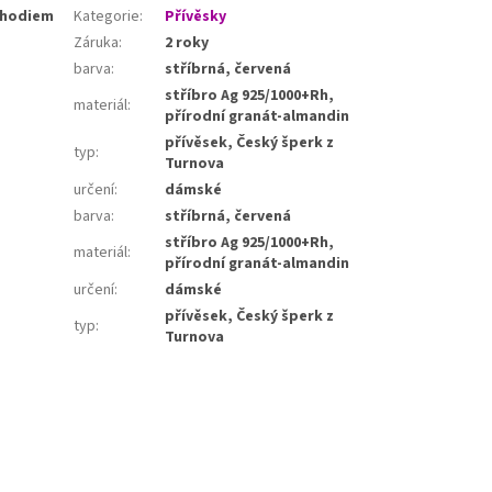
 rhodiem
Kategorie
:
Přívěsky
Záruka
:
2 roky
barva
:
stříbrná, červená
stříbro Ag 925/1000+Rh,
materiál
:
přírodní granát-almandin
přívěsek, Český šperk z
typ
:
Turnova
určení
:
dámské
barva
:
stříbrná, červená
stříbro Ag 925/1000+Rh,
materiál
:
přírodní granát-almandin
určení
:
dámské
přívěsek, Český šperk z
typ
:
Turnova