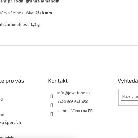
ení:
přírodní granát-almandin
ěry včetně ouška:
25x8 mm
ntační hmotnost:
1,2 g
e pro vás
Kontakt
Vyhledá
info
@
jewstone.cz
od
+420 606 641 450
Jsme s Vámi i na FB
řad
 a špercích