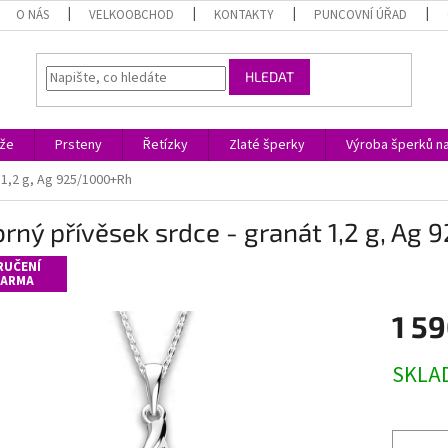
O NÁS
VELKOOBCHOD
KONTAKTY
PUNCOVNÍ ÚŘAD
HLEDAT
ože
Prsteny
Řetízky
Zlaté šperky
Výroba šperků n
 1,2 g, Ag 925/1000+Rh
brný přívěsek srdce - granát 1,2 g, Ag
RUČENÍ
ARMA
1 59
Měrná
SKLA
cena: