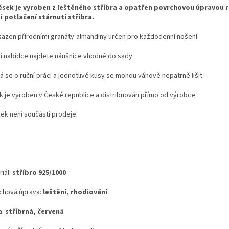
ěsek je vyroben z leštěného stříbra a opatřen povrchovou úpravou
i potlačení stárnutí stříbra.
sazen přírodními granáty-almandiny určen pro každodenní nošení.
ší nabídce najdete náušnice vhodné do sady.
 se o ruční práci a jednotlivé kusy se mohou váhově nepatrně lišit.
k je vyroben v České republice a distribuován přímo od výrobce.
zek není součástí prodeje.
iál:
stříbro 925/1000
chová úprava:
leštění, rhodiování
a:
stříbrná, červená