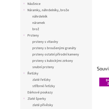
n
Náušnice
e
Náramky, náhrdelníky, brože
l
náhrdelník
náramek
brož
Prsteny
prsteny s vltavíny
prsteny s broušenými granáty
prsteny ostatní přírodní kameny
prsteny s kubickými zirkony
snubní prsteny
Souvi
Řetízky
zlaté řetízky
D
stříbrné řetízky
Dárkové poukazy
Zlaté šperky
zlaté přívěsky