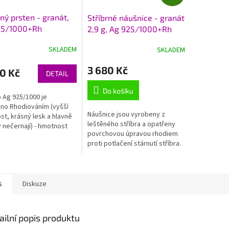
A
D
A
rný prsten - granát,
Stříbrné náušnice - granát
R
25/1000+Rh
2,9 g, Ag 925/1000+Rh
M
A
SKLADEM
SKLADEM
3 680 Kč
0 Kč
DETAIL
Do košíku
o Ag 925/1000 je
no Rhodiováním (vyšší
Náušnice jsou vyrobeny z
st, krásný lesk a hlavně
leštěného stříbra a opatřeny
 nečernají) - hmotnost
povrchovou úpravou rhodiem
u dle zvolené velikosti
proti potlačení stárnutí stříbra.
3 g
s
Diskuze
ailní popis produktu