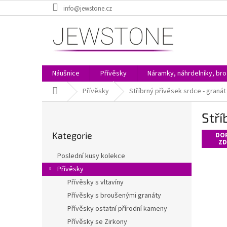
Přejít
info@jewstone.cz
na
obsah
Náušnice
Přívěsky
Náramky, náhrdelníky, br
Domů
Přívěsky
Stříbrný přívěsek srdce - granát
P
Stří
o
Přeskočit
s
Kategorie
kategorie
DO
t
ZD
r
Poslední kusy kolekce
a
Přívěsky
n
Přívěsky s vltavíny
n
í
Přívěsky s broušenými granáty
p
Přívěsky ostatní přírodní kameny
a
Přívěsky se Zirkony