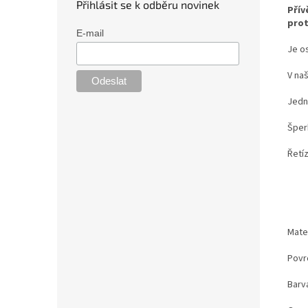
Přihlásit se k odběru novinek
Přív
prot
E-mail
Je o
V na
Jedná
Šper
Řetí
Mater
Povr
Barv