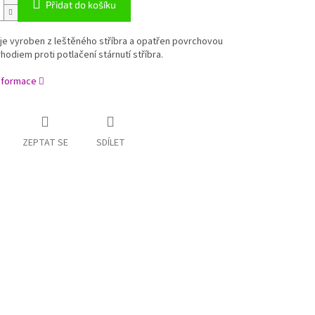
Přidat do košíku
je vyroben z leštěného stříbra a opatřen povrchovou
hodiem proti potlačení stárnutí stříbra.
informace
ZEPTAT SE
SDÍLET