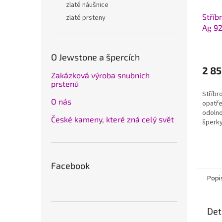
zlaté náušnice
Stříb
zlaté prsteny
Ag 9
O Jewstone a špercích
2 85
Zakázková výroba snubních
prstenů
Stříbr
O nás
opatře
odolno
České kameny, které zná celý svět
šperky
prsten
cca 2,
Facebook
Popi
Det