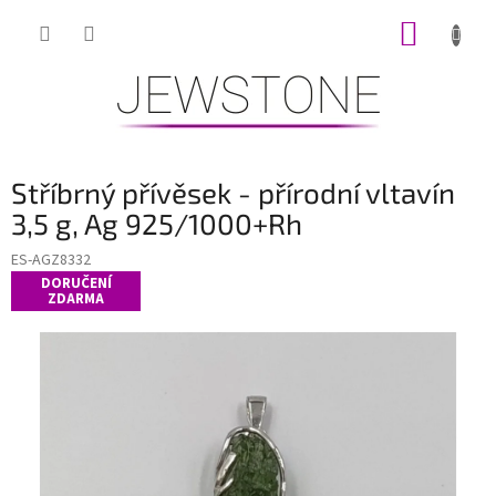
Přejít
NÁKUP
na
obsah
KOŠÍK
Stříbrný přívěsek - přírodní vltavín
3,5 g, Ag 925/1000+Rh
ES-AGZ8332
DORUČENÍ
ZDARMA