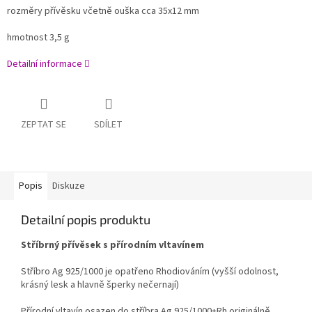
rozměry přívěsku včetně ouška cca 35x12 mm
hmotnost 3,5 g
Detailní informace
ZEPTAT SE
SDÍLET
Popis
Diskuze
Detailní popis produktu
Stříbrný přívěsek s přírodním vltavínem
Stříbro Ag 925/1000 je opatřeno Rhodiováním (vyšší odolnost,
krásný lesk a hlavně šperky nečernají)
Přírodní vltavín osazen do stříbra Ag 925/1000+Rh originálně