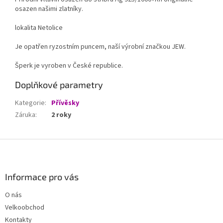
osazen našimi zlatníky.
lokalita Netolice
Je opatřen ryzostním puncem, naší výrobní značkou JEW.
Šperk je vyroben v České republice.
Doplňkové parametry
Kategorie
:
Přívěsky
Záruka
:
2 roky
Z
á
p
a
Informace pro vás
t
O nás
í
Velkoobchod
Kontakty