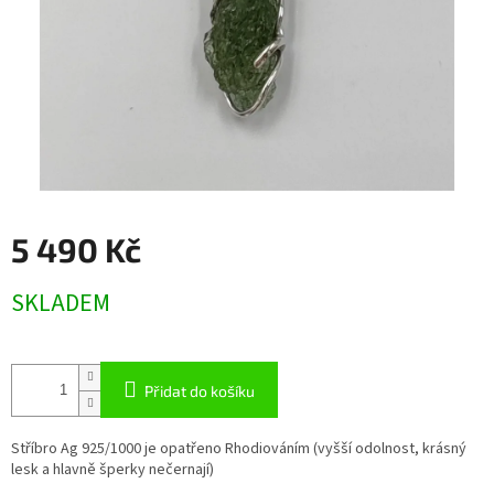
5 490 Kč
Měrná
SKLADEM
cena:
Přidat do košíku
Stříbro Ag 925/1000 je opatřeno Rhodiováním (vyšší odolnost, krásný
lesk a hlavně šperky nečernají)