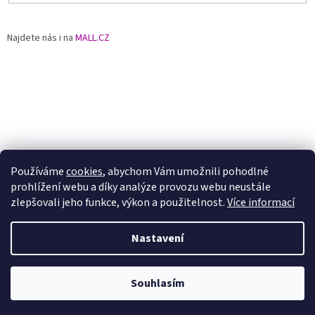
Najdete nás i na
MALL.CZ
Používáme
cookies
, abychom Vám umožnili pohodlné
prohlížení webu a díky analýze provozu webu neustále
zlepšovali jeho funkce, výkon a použitelnost.
Více informací
Nastavení
Vytvořil Shoptet
Souhlasím
Copyright 2026
JEWSTONE
. Všechna práva vyhrazena.