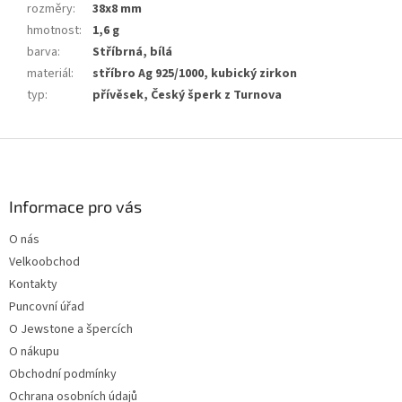
rozměry
:
38x8 mm
hmotnost
:
1,6 g
barva
:
Stříbrná, bílá
materiál
:
stříbro Ag 925/1000, kubický zirkon
typ
:
přívěsek, Český šperk z Turnova
Z
á
p
a
Informace pro vás
t
O nás
í
Velkoobchod
Kontakty
Puncovní úřad
O Jewstone a špercích
O nákupu
Obchodní podmínky
Ochrana osobních údajů