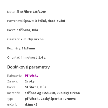
Materiál:
stříbro 925/1000
Povrchová úprava:
leštění, rhodiování
Barva:
stříbrná, bílá
Osazení:
kubický zirkon
Rozměry:
38x8 mm
Orientační hmotnost:
1,6 g
Doplňkové parametry
Kategorie
:
Přívěsky
Záruka
:
2 roky
barva
:
Stříbrná, bílá
materiál
:
stříbro Ag 925/1000, kubický zirkon
typ
:
přívěsek, Český šperk z Turnova
určení
:
dámské