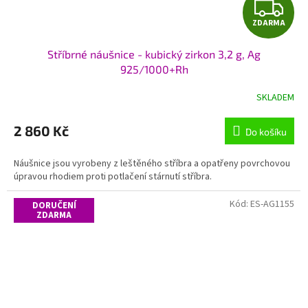
Z
ZDARMA
D
Stříbrné náušnice - kubický zirkon 3,2 g, Ag
A
925/1000+Rh
R
SKLADEM
M
2 860 Kč
Do košíku
A
Náušnice jsou vyrobeny z leštěného stříbra a opatřeny povrchovou
úpravou rhodiem proti potlačení stárnutí stříbra.
Kód:
ES-AG1155
DORUČENÍ
ZDARMA