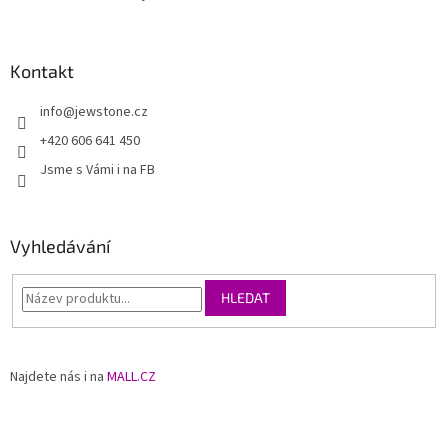
Kontakt
info
@
jewstone.cz
+420 606 641 450
Jsme s Vámi i na FB
Vyhledávání
HLEDAT
Najdete nás i na
MALL.CZ