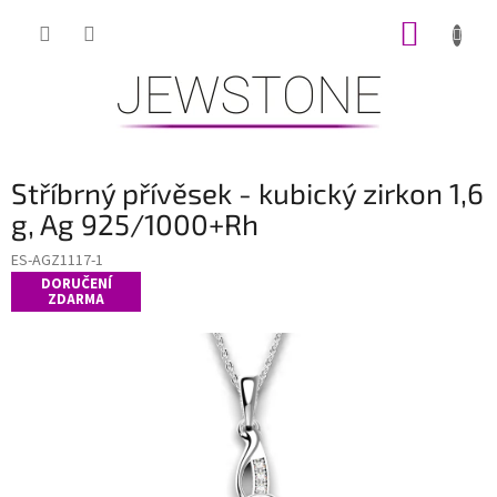
Přejít
NÁKUP
na
obsah
KOŠÍK
Stříbrný přívěsek - kubický zirkon 1,6
g, Ag 925/1000+Rh
ES-AGZ1117-1
DORUČENÍ
ZDARMA