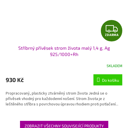
Z
ZDARMA
D
Stříbrný přívěsek strom života malý 1,4 g, Ag
A
925/1000+Rh
R
SKLADEM
M
930 Kč
Do košíku
A
Propracovaný, plasticky ztvárněný strom života Jedná se o
přívěsek vhodný pro každodenní nošení. Strom života je z
leštěného stříbra s povrchovou úpravou rhodiem proti potlačení...
ZOBRAZIT VŠECHNY SOUVISEJÍCÍ PRODUKTY