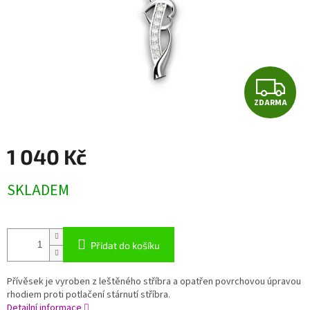
Z
ZDARMA
D
A
1 040 Kč
R
Měrná
SKLADEM
cena:
M
A
Přidat do košíku
Přívěsek je vyroben z leštěného stříbra a opatřen povrchovou úpravou
rhodiem proti potlačení stárnutí stříbra.
Detailní informace