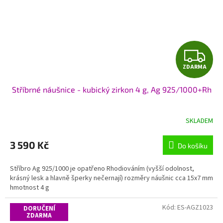
Z
ZDARMA
D
Stříbrné náušnice - kubický zirkon 4 g, Ag 925/1000+Rh
A
R
SKLADEM
M
3 590 Kč
Do košíku
A
Stříbro Ag 925/1000 je opatřeno Rhodiováním (vyšší odolnost,
krásný lesk a hlavně šperky nečernají) rozměry náušnic cca 15x7 mm
hmotnost 4 g
Kód:
ES-AGZ1023
DORUČENÍ
ZDARMA