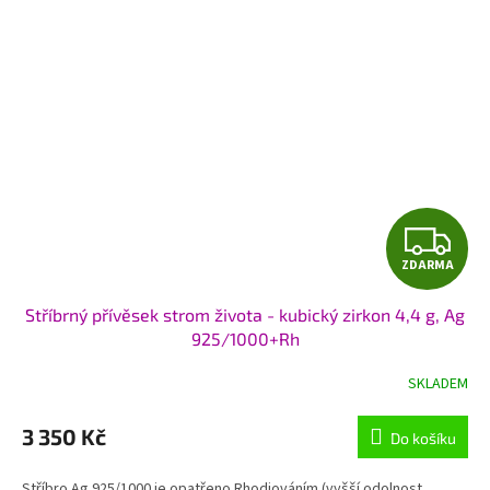
Z
ZDARMA
D
Stříbrný přívěsek strom života - kubický zirkon 4,4 g, Ag
A
925/1000+Rh
R
SKLADEM
M
3 350 Kč
Do košíku
A
Stříbro Ag 925/1000 je opatřeno Rhodiováním (vyšší odolnost,