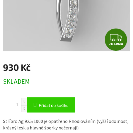
Z
ZDARMA
D
A
930 Kč
R
Měrná
SKLADEM
cena:
M
A
Přidat do košíku
Stříbro Ag 925/1000 je opatřeno Rhodiováním (vyšší odolnost,
krásný lesk a hlavně šperky nečernají)