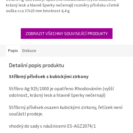
krásný lesk a hlavně šperky nečernají) rozměry přívěsku včetně
ouška cca 37x25 mm hmotnost 4,4 g
ZOBRAZIT VŠECHNY SOUVISEJÍCÍ PRODUKTY
Popis
Diskuze
Detailní popis produktu
Stříbrný přívěsek s kubickými zirkony
Stříbro Ag 925/1000 je opatřeno Rhodiováním (vyšší
odolnost, krásný lesk a hlavně šperky nečernají)
Stříbrný přívěsek osazen kubickými zirkony, řetízek není
součástí prodeje.
vhodný do sady s náušnicemi ES-AGZ2074/1