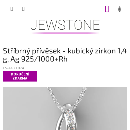
Přejít
NÁKUP
na
obsah
KOŠÍK
Stříbrný přívěsek - kubický zirkon 1,4
g, Ag 925/1000+Rh
ES-AGZ1074
DORUČENÍ
ZDARMA