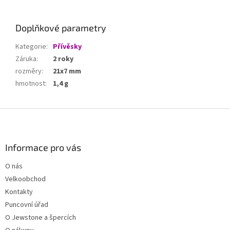
Doplňkové parametry
Kategorie
:
Přívěsky
Záruka
:
2 roky
rozměry
:
21x7 mm
hmotnost
:
1,4 g
Z
á
p
a
Informace pro vás
t
O nás
í
Velkoobchod
Kontakty
Puncovní úřad
O Jewstone a špercích