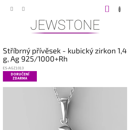
Přejít
NÁKUP
na
obsah
KOŠÍK
Stříbrný přívěsek - kubický zirkon 1,4
g, Ag 925/1000+Rh
ES-AGZ1013
DORUČENÍ
ZDARMA