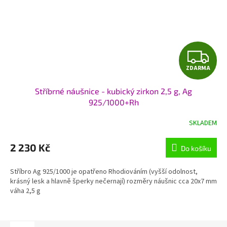
Z
ZDARMA
D
Stříbrné náušnice - kubický zirkon 2,5 g, Ag
A
925/1000+Rh
R
SKLADEM
M
2 230 Kč
Do košíku
A
Stříbro Ag 925/1000 je opatřeno Rhodiováním (vyšší odolnost,
krásný lesk a hlavně šperky nečernají) rozměry náušnic cca 20x7 mm
váha 2,5 g