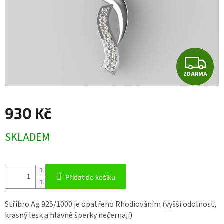
Z
ZDARMA
D
A
930 Kč
R
Měrná
SKLADEM
cena:
M
A
Přidat do košíku
Stříbro Ag 925/1000 je opatřeno Rhodiováním (vyšší odolnost,
krásný lesk a hlavně šperky nečernají)