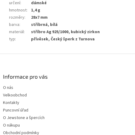
určení
:
dámské
hmotnost
:
1,4 g
rozměry
:
28x7 mm
barva
:
stříbrná, bílá
materiál
:
stříbro Ag 925/1000, kubický zirkon
typ
:
přívěsek, Český šperk z Turnova
Z
á
p
a
Informace pro vás
t
O nás
í
Velkoobchod
Kontakty
Puncovní úřad
O Jewstone a špercích
O nákupu
Obchodní podmínky