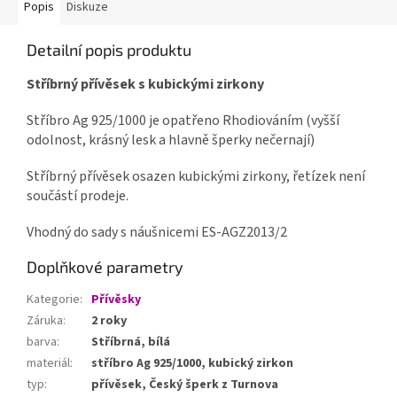
Popis
Diskuze
Detailní popis produktu
Stříbrný přívěsek s kubickými zirkony
Stříbro Ag 925/1000 je opatřeno Rhodiováním (vyšší
odolnost, krásný lesk a hlavně šperky nečernají)
Stříbrný přívěsek osazen kubickými zirkony, řetízek není
součástí prodeje.
Vhodný do sady s náušnicemi ES-AGZ2013/2
Doplňkové parametry
Kategorie
:
Přívěsky
Záruka
:
2 roky
barva
:
Stříbrná, bílá
materiál
:
stříbro Ag 925/1000, kubický zirkon
typ
:
přívěsek, Český šperk z Turnova