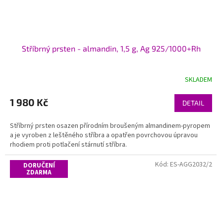
Stříbrný prsten - almandin, 1,5 g, Ag 925/1000+Rh
SKLADEM
1 980 Kč
DETAIL
Stříbrný prsten osazen přírodním broušeným almandinem-pyropem
a je vyroben z leštěného stříbra a opatřen povrchovou úpravou
rhodiem proti potlačení stárnutí stříbra.
Kód:
ES-AGG2032/2
DORUČENÍ
ZDARMA