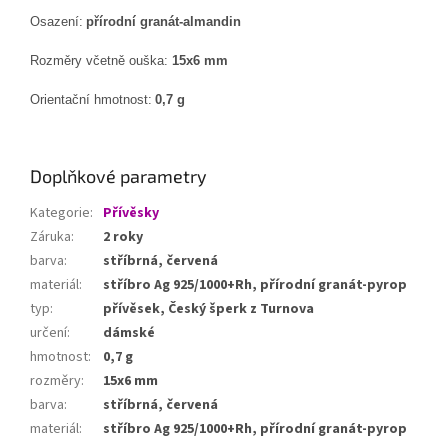
Osazení:
přírodní granát-almandin
Rozměry včetně ouška:
15x6 mm
Orientační hmotnost:
0,7 g
Doplňkové parametry
Kategorie
:
Přívěsky
Záruka
:
2 roky
barva
:
stříbrná, červená
materiál
:
stříbro Ag 925/1000+Rh, přírodní granát-pyrop
typ
:
přívěsek, Český šperk z Turnova
určení
:
dámské
hmotnost
:
0,7 g
rozměry
:
15x6 mm
barva
:
stříbrná, červená
materiál
:
stříbro Ag 925/1000+Rh, přírodní granát-pyrop