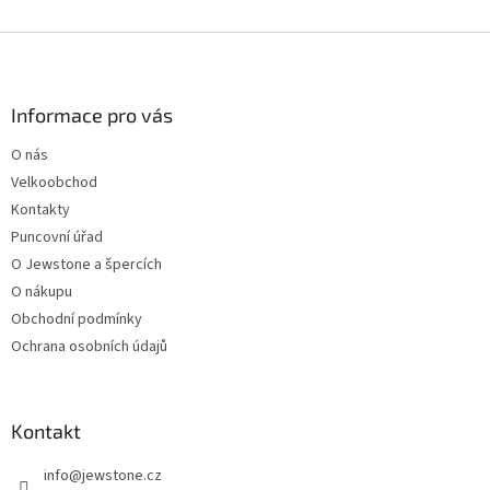
Z
á
p
a
Informace pro vás
t
O nás
í
Velkoobchod
Kontakty
Puncovní úřad
O Jewstone a špercích
O nákupu
Obchodní podmínky
Ochrana osobních údajů
Kontakt
info
@
jewstone.cz