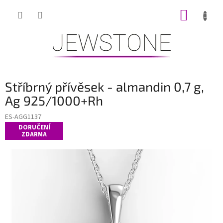
Přejít
NÁKUP
na
obsah
KOŠÍK
Stříbrný přívěsek - almandin 0,7 g,
Ag 925/1000+Rh
ES-AGG1137
DORUČENÍ
ZDARMA