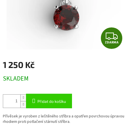
Z
ZDARMA
D
A
1 250 Kč
R
Měrná
SKLADEM
cena:
M
A
Přidat do košíku
Přívěsek je vyroben z leštěného stříbra a opatřen povrchovou úpravou
rhodiem proti potlačení stárnutí stříbra.