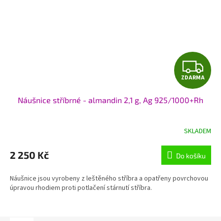
Z
ZDARMA
D
Náušnice stříbrné - almandin 2,1 g, Ag 925/1000+Rh
A
R
SKLADEM
M
2 250 Kč
Do košíku
A
Náušnice jsou vyrobeny z leštěného stříbra a opatřeny povrchovou
úpravou rhodiem proti potlačení stárnutí stříbra.