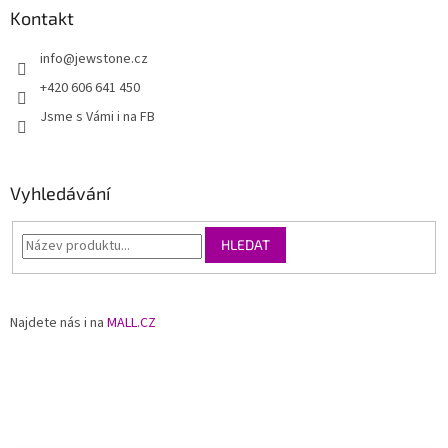
Kontakt
info
@
jewstone.cz
+420 606 641 450
Jsme s Vámi i na FB
Vyhledávání
HLEDAT
Najdete nás i na
MALL.CZ