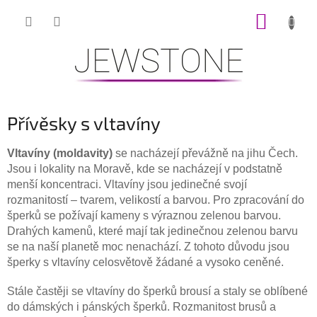
Přejít
NÁKUP
na
obsah
KOŠÍK
Přívěsky s vltavíny
Vltavíny (moldavity)
se nacházejí převážně na jihu Čech.
Jsou i lokality na Moravě, kde se nacházejí v podstatně
menší koncentraci. Vltavíny jsou jedinečné svojí
rozmanitostí – tvarem, velikostí a barvou. Pro zpracování do
šperků se požívají kameny s výraznou zelenou barvou.
Drahých kamenů, které mají tak jedinečnou zelenou barvu
se na naší planetě moc nenachází. Z tohoto důvodu jsou
šperky s vltavíny celosvětově žádané a vysoko ceněné.
Stále častěji se vltavíny do šperků brousí a staly se oblíbené
do dámských i pánských šperků. Rozmanitost brusů a