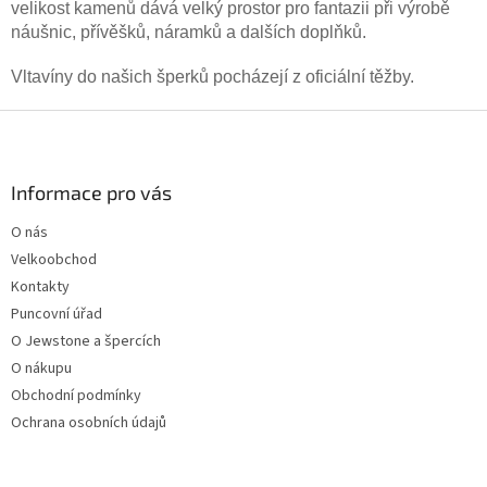
velikost kamenů dává velký prostor pro fantazii při výrobě
náušnic, přívěšků, náramků a dalších doplňků.
Vltavíny do našich šperků pocházejí z oficiální těžby.
Z
á
p
a
Informace pro vás
t
O nás
í
Velkoobchod
Kontakty
Puncovní úřad
O Jewstone a špercích
O nákupu
Obchodní podmínky
Ochrana osobních údajů